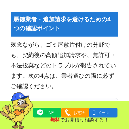
悪徳業者・追加請求を避けるための4
つの確認ポイント
残念ながら、ゴミ屋敷片付けの分野で
も、契約後の高額追加請求や、無許可・
不法投棄などのトラブルが報告されてい
ます。次の4点は、業者選びの際に必ず
ご確認ください。

LINE
お電話
メール
①見積書を必ず書面・データ
無料
でお見積り相談する！
で残す