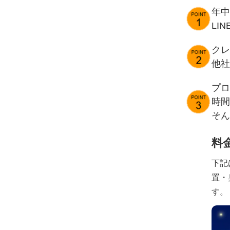
年中
LI
クレ
他社
プロ
時間
そん
料
下記
置・
す。