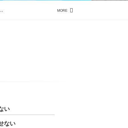
…
MORE
…
ない
せない