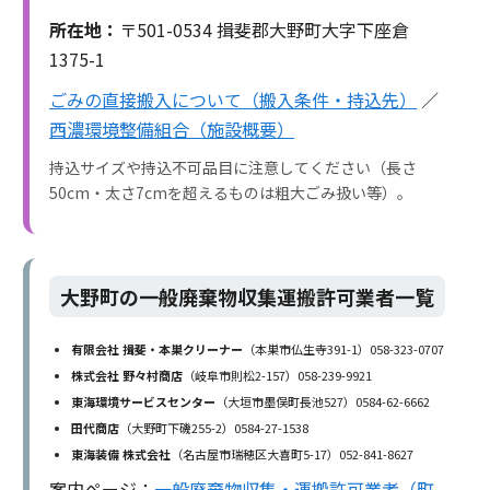
所在地：
〒501-0534 揖斐郡大野町大字下座倉
1375-1
ごみの直接搬入について（搬入条件・持込先）
／
西濃環境整備組合（施設概要）
持込サイズや持込不可品目に注意してください（長さ
50cm・太さ7cmを超えるものは粗大ごみ扱い等）。
大野町の一般廃棄物収集運搬許可業者一覧
有限会社 揖斐・本巣クリーナー
（本巣市仏生寺391-1）058-323-0707
株式会社 野々村商店
（岐阜市則松2-157）058-239-9921
東海環境サービスセンター
（大垣市墨俣町長池527）0584-62-6662
田代商店
（大野町下磯255-2）0584-27-1538
東海装備 株式会社
（名古屋市瑞穂区大喜町5-17）052-841-8627
案内ページ：
一般廃棄物収集・運搬許可業者（町