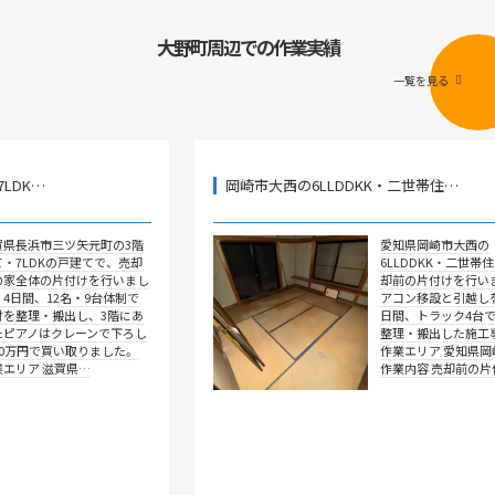
大野町周辺での作業実績
一覧を見る
岡崎市大西の6LLDDKK・二世帯住…
ツ矢元町の3階
愛知県岡崎市大西の
戸建てで、売却
6LLDDKK・二世帯住宅で、売
付けを行いまし
却前の片付けを行いました。エ
名・9台体制で
アコン移設と引越しを含めて4
出し、3階にあ
日間、トラック4台で全部屋を
レーンで下ろし
整理・搬出した施工事例です。
取りました。
作業エリア 愛知県岡崎市大西
県…
作業内容 売却前の片付け …