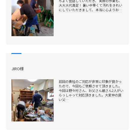
ちよく会話していただき、 実際の作業も、
大大大代満足！ 暑い中重くて汚れをきれい
にしていただきまして、 本当に心よりお…
JIRO様
前回の貴社のご対応が非常に印象が良かっ
たので、今回もご依頼させて頂きました。
今回は野々村さん、お父さん娘さん2人がい
らっしゃって対応頂きました。大変仲の良
い父…