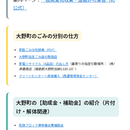
公式）
大野町のごみの分別の仕方
家庭ごみ分別辞典（PDF）
大野町指定ごみ袋の取扱店
家電リサイクル（4品目）の出し方
（最寄りの指定引取場所：
（株）
斉藤商店（揖斐郡大野町加納1330-10）
）
クリーンセンターへ直接搬入（西濃環境保全センター）
大野町の【助成金・補助金】の紹介（片付
け・解体関連）
危険ブロック塀等撤去費補助金