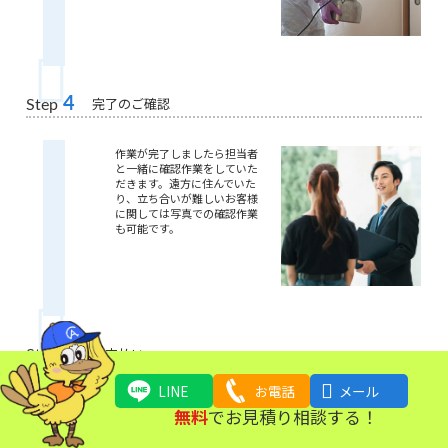
4
完了のご確認
Step
作業が完了しましたら担当者
と一緒に確認作業をしていた
だきます。遠方に住んでいた
り、立ち合いが難しいお客様
に関しては写真での確認作業
も可能です。
5
お支払い
Step

LINE
お電話
メール
ご請求金額をお支払いいただ
無料
でお見積り相談する！
きます。