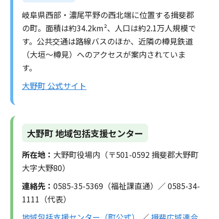
岐阜県西部・濃尾平野の西北端に位置する揖斐郡
の町。面積は約34.2km²、人口は約2.1万人規模で
す。公共交通は路線バスのほか、近隣の樽見鉄道
（大垣～樽見）へのアクセスが案内されていま
す。
大野町 公式サイト
大野町 地域包括支援センター
所在地：
大野町役場内（〒501-0592 揖斐郡大野町
大字大野80）
連絡先：
0585-35-5369（福祉課直通）／ 0585-34-
1111（代表）
地域包括支援センター（町公式）
／
揖斐広域連合