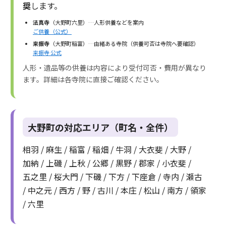
奨
します。
法真寺
（大野町六里）…人形供養などを案内
ご供養（公式）
来振寺
（大野町稲富）…由緒ある寺院（供養可否は寺院へ要確認）
来振寺 公式
人形・遺品等の供養は内容により受付可否・費用が異なり
ます。詳細は各寺院に直接ご確認ください。
大野町の対応エリア（町名・全件）
相羽
/
麻生
/
稲富
/
稲畑
/
牛洞
/
大衣斐
/
大野
/
加納
/
上磯
/
上秋
/
公郷
/
黒野
/
郡家
/
小衣斐
/
五之里
/
桜大門
/
下磯
/
下方
/
下座倉
/
寺内
/
瀬古
/
中之元
/
西方
/
野
/
古川
/
本庄
/
松山
/
南方
/
領家
/
六里