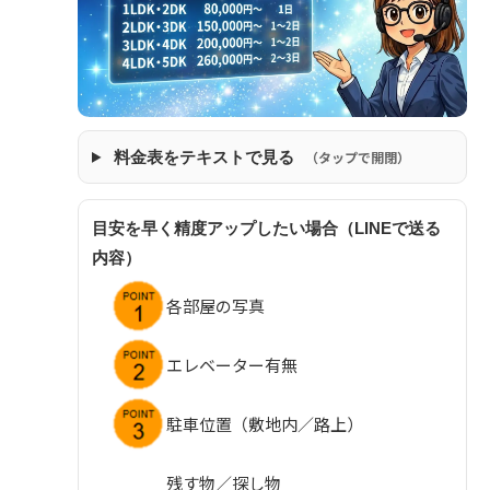
料金表をテキストで見る
（タップで開閉）
目安を早く精度アップしたい場合（LINEで送る
内容）
各部屋の写真
エレベーター有無
駐車位置（敷地内／路上）
残す物／探し物