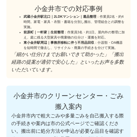
小金井市での対応事例
武蔵小金井駅北口｜2LDKマンション｜遺品整理
：作業員2名・約4
時間。家電・家具・衣類・書籍を分別し搬出、管理組合との調整を
実施。
前原町｜一軒家｜生前整理
：作業員3名・約1日。屋内外の整理に加
え、庭に残る大型家具や廃棄物の仕分け・運搬を対応。
東小金井駅周辺｜事務所移転に伴う不用品回収
：什器類・OA機器
を短時間で撤去し、リサイクル・廃棄の手続きを分けて実施。
「細かい仕分けまでお願いできて助かった」「搬出
経路の提案が適切で安心した」といったお声を多数
いただいています。
小金井市のクリーンセンター・ごみ
搬入案内
小金井市内で粗大ごみや多量ごみを自己搬入する際
の手続きや案内は市の公式ページでご確認くださ
い。搬出前に処分方法や申込が必要な品目を確認す