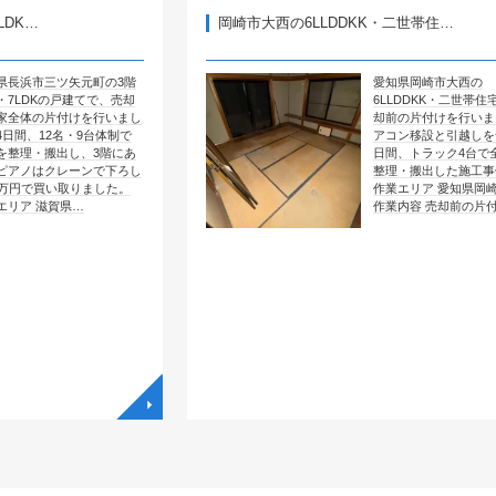
岡崎市大西の6LLDDKK・二世帯住…
矢元町の3階
愛知県岡崎市大西の
建てで、売却
6LLDDKK・二世帯住宅で、売
けを行いまし
却前の片付けを行いました。エ
・9台体制で
アコン移設と引越しを含めて4
し、3階にあ
日間、トラック4台で全部屋を
ーンで下ろし
整理・搬出した施工事例です。
りました。
作業エリア 愛知県岡崎市大西
…
作業内容 売却前の片付け …
◥
◥