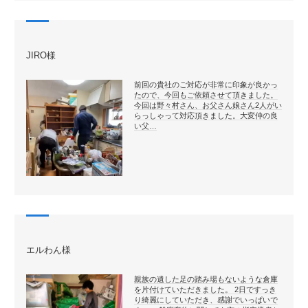
JIRO様
前回の貴社のご対応が非常に印象が良かっ
たので、今回もご依頼させて頂きました。
今回は野々村さん、お父さん娘さん2人がい
らっしゃって対応頂きました。大変仲の良
い父…
エルわん様
親族の遺した足の踏み場もないような倉庫
を片付けていただきました。 2日ですっき
り綺麗にしていただき、感謝でいっぱいで