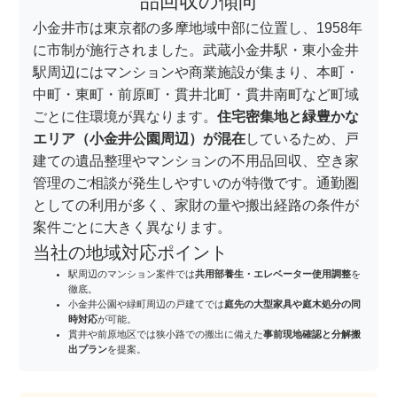
品回収の傾向
小金井市は東京都の多摩地域中部に位置し、1958年
に市制が施行されました。武蔵小金井駅・東小金井
駅周辺にはマンションや商業施設が集まり、本町・
中町・東町・前原町・貫井北町・貫井南町など町域
ごとに住環境が異なります。
住宅密集地と緑豊かな
エリア（小金井公園周辺）が混在
しているため、戸
建ての遺品整理やマンションの不用品回収、空き家
管理のご相談が発生しやすいのが特徴です。通勤圏
としての利用が多く、家財の量や搬出経路の条件が
案件ごとに大きく異なります。
当社の地域対応ポイント
駅周辺のマンション案件では
共用部養生・エレベーター使用調整
を
徹底。
小金井公園や緑町周辺の戸建てでは
庭先の大型家具や庭木処分の同
時対応
が可能。
貫井や前原地区では狭小路での搬出に備えた
事前現地確認と分解搬
出プラン
を提案。