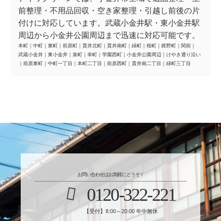
前整理・不用品回収・空き家整理・引越し前後の片
付けに対応しています。武蔵小金井駅・東小金井駅
周辺から小金井公園周辺まで迅速に対応可能です。
本町
｜
中町
｜
東町
｜
前原町
｜
貫井北町
｜
貫井南町
｜
緑町
｜
桜町
｜
梶野町
｜
関前
｜
武蔵小金井
｜
東小金井
｜
泉町
｜
幸町
｜
学園西町
｜
小金井公園周辺
｜
けやき通り沿い
｜
前原東町
｜
中町一丁目
｜
本町二丁目
｜
前原西町
｜
貫井南二丁目
｜
緑町三丁目
お問い合わせはお気軽にどうぞ！
0120-322-221
【受付】8:00～20:00 年中無休