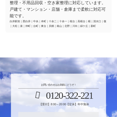
整理・不用品回収・空き家整理に対応しています。
戸建て・マンション・店舗・倉庫まで柔軟に対応可
能です。
白井駅前
｜
西白井
｜
中央
｜
本町
｜
十余二
｜
十余一
｜
桜台
｜
高根台
｜
根
｜
清水口
｜
復
｜
大松
｜
泉
｜
仲町
｜
台町
｜
東台
｜
貝柄
｜
南山
｜
北野
｜
川向
｜
緑ケ丘
｜
新町
お問い合わせはお気軽にどうぞ！
0120-322-221
【受付】8:00～20:00【定休】年中無休