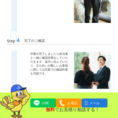
4
完了のご確認
Step
作業が完了しましたら担当者
と一緒に確認作業をしていた
だきます。遠方に住んでいた
り、立ち合いが難しいお客様
に関しては写真での確認作業
も可能です。

LINE
お電話
メール
5
お支払い
Step
無料
でお見積り相談する！