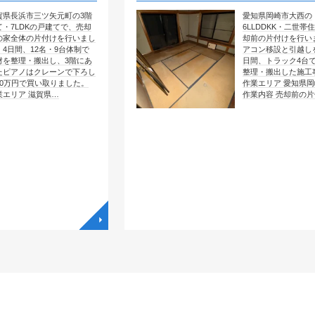
矢元町の3階
愛知県岡崎市大西の
戸建てで、売却
6LLDDKK・二世帯住宅で、売
付けを行いまし
却前の片付けを行いました。エ
・9台体制で
アコン移設と引越しを含めて4
し、3階にあ
日間、トラック4台で全部屋を
レーンで下ろし
整理・搬出した施工事例です。
取りました。
作業エリア 愛知県岡崎市大西
県…
作業内容 売却前の片付け …
◥
◥