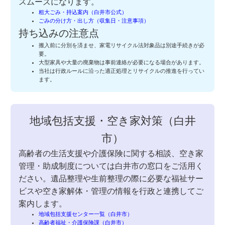
スムーズになります。
粗大ごみ・持込案内（白井市公式）
ごみの分け方・出し方（収集日・注意事項）
持ち込みの注意点
搬入前に分別を済ませ、家電リサイクル法対象品は別途手続きが必
要。
大型家具や大量の廃棄物は事前連絡が必要になる場合があります。
当社は行政ルールに沿った適正処理とリサイクルの推進を行ってい
ます。
地域包括支援・空き家対策（白井
市）
高齢者の生活支援や介護保険に関する相談、空き家
管理・助成制度については白井市の窓口をご活用く
ださい。遺品整理や生前整理の際に必要な福祉サー
ビスや空き家解体・管理の情報を行政と連携してご
案内します。
地域包括支援センター一覧（白井市）
高齢者福祉・介護保険課（白井市）