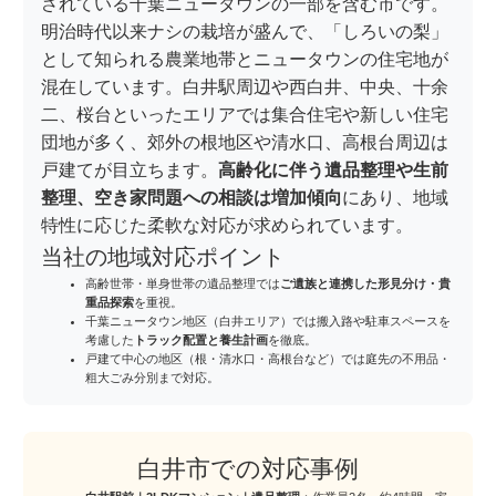
されている千葉ニュータウンの一部を含む市です。
明治時代以来ナシの栽培が盛んで、「しろいの梨」
として知られる農業地帯とニュータウンの住宅地が
混在しています。白井駅周辺や西白井、中央、十余
二、桜台といったエリアでは集合住宅や新しい住宅
団地が多く、郊外の根地区や清水口、高根台周辺は
戸建てが目立ちます。
高齢化に伴う遺品整理や生前
整理、空き家問題への相談は増加傾向
にあり、地域
特性に応じた柔軟な対応が求められています。
当社の地域対応ポイント
高齢世帯・単身世帯の遺品整理では
ご遺族と連携した形見分け・貴
重品探索
を重視。
千葉ニュータウン地区（白井エリア）では搬入路や駐車スペースを
考慮した
トラック配置と養生計画
を徹底。
戸建て中心の地区（根・清水口・高根台など）では庭先の不用品・
粗大ごみ分別まで対応。
白井市での対応事例