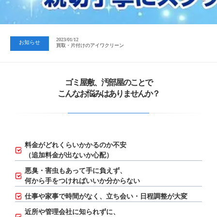
2023/07/24
中日新聞 岐阜版「空き家対策SOS」コーナーに掲載いただきまし…
2023/01/12
お知らせ
買取・片付けのアイワクリーン
2023/07/24
中日新聞 岐阜版「空き家対策SOS」コーナーに掲載いただきまし…
ゴミ屋敷、汚部屋のことで
こんなお悩みはありませんか？
料金がどれくらいかかるのか不安
（追加料金が出ないか心配）
悪臭・害虫もあって手に負えず、
何から手をつければいいか分からない
仕事や家事で時間がなく、立ち会い・日程調整が大変
近所や管理会社に知られずに、