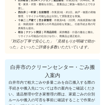
白井駅前｜2LDKマンション｜遺品整理
：作業員2名・約4時間。家
電・家具・衣類・書籍を分別し、貴重品はご家族へ報告の上で引き
渡し。
西白井｜一軒家｜生前整理
：作業員3名・約1日。納戸・物置の荷物
整理、リサイクル可能な品は分別して買取査定を実施。
十余二｜戸建て｜空き家整理
：作業員4名・2日間。内装残置物の撤
去・簡易清掃・家屋周りの不用品回収を実施し、行政手続き用の写
真報告も提出。
桜台｜テナント閉店｜不用品回収
：厨房機器・什器の撤去と搬出。
リサイクル可能品の仕分けを行い、廃棄品は適正処分。
「対応が丁寧で安心した」「見積もりが明確で助か
った」といったご評価を多数いただいています。
白井市のクリーンセンター・ごみ搬
入案内
白井市内で粗大ごみや多量ごみを自己搬入する際の
手続きや搬入先については市の案内をご確認くださ
い。遺品整理や空き家整理の際は、家庭ごみの分別
ルールや搬入の可否を事前に確認することで作業が