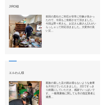
JIRO様
前回の貴社のご対応が非常に印象が良かっ
たので、今回もご依頼させて頂きました。
今回は野々村さん、お父さん娘さん2人がい
らっしゃって対応頂きました。大変仲の良
い父…
エルわん様
親族の遺した足の踏み場もないような倉庫
を片付けていただきました。 2日ですっき
り綺麗にしていただき、感謝でいっぱいで
す。 一般廃棄物に関しても市の指定業者と
連携…