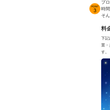
プロ
時間
そん
料
下記
置・
す。