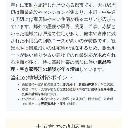
年）に市制を施行した歴史ある都市です。大垣駅周
辺は商業施設やマンションが集まり、本町・中央通
り周辺には商店街や古い住宅が残るエリアが広がっ
ています。郊外の墨俣や黒野、荒尾、若森、赤坂と
いった地域には戸建て住宅が多く、庭木や倉庫に残
された不用品の回収ニーズが高いのが特徴です。観
光地や旧街道沿いの住宅地が混在するため、搬出ル
ートが狭い通りや古い建物での作業対応が求められ
る場面が多く、特に高齢世帯の増加に伴い
遺品整
理・空き家整理の相談が年々増加
しています。
当社の地域対応ポイント
高齢世帯や空き家の整理では
形見分け・貴重品探索
を丁寧に実施。
墨俣・本町・大垣駅前など歴史的建造物周辺では
建物保全を考慮し
た搬出計画
を事前に策定。
狭小路や古い集合住宅が多い地区（東外側町・西外側町・若森町）
での搬出には
専用資機材・養生
で対応。
大垣市での対応事例