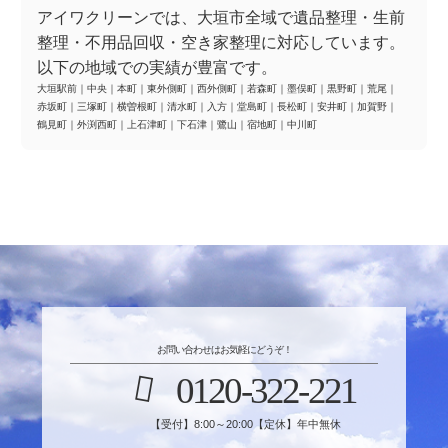
アイワクリーンでは、大垣市全域で遺品整理・生前
整理・不用品回収・空き家整理に対応しています。
以下の地域での実績が豊富です。
大垣駅前
｜
中央
｜
本町
｜
東外側町
｜
西外側町
｜
若森町
｜
墨俣町
｜
黒野町
｜
荒尾
｜
赤坂町
｜
三塚町
｜
横曽根町
｜
清水町
｜
入方
｜
堂島町
｜
長松町
｜
安井町
｜
加賀野
｜
鶴見町
｜
外渕西町
｜
上石津町
｜
下石津
｜
鷺山
｜
宿地町
｜
中川町
お問い合わせはお気軽にどうぞ！
0120-322-221
【受付】8:00～20:00【定休】年中無休