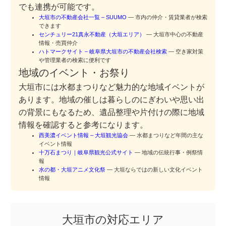
でも連携が可能です。
大垣市の不動産会社一覧 – SUUMO
— 市内の仲介・賃貸業者が検索
できます
センチュリー21真永不動産（大垣エリア）
— 大垣市中心の不動産
情報・売買仲介
ハトマークサイト – 岐阜県大垣市の不動産会社検索
— 空き家対策
や管理業者の検索に便利です
地域のイベント・お祭り
大垣市には水都まつりなど魅力的な地域イベントが
あります。地域の催しは暮らしのにぎわいや思い出
の背景にもなるため、遺品整理や片付けの際に地域
情報を確認すると参考になります。
西美濃イベント情報 – 大垣観光協会
— 水都まつりなど年間の主な
イベント情報
十万石まつり｜岐阜県観光公式サイト
— 地域の伝統行事・例祭情
報
水の都・大垣アニメ文化祭
— 大垣ならではの新しい文化イベント
情報
大垣市の対応エリア