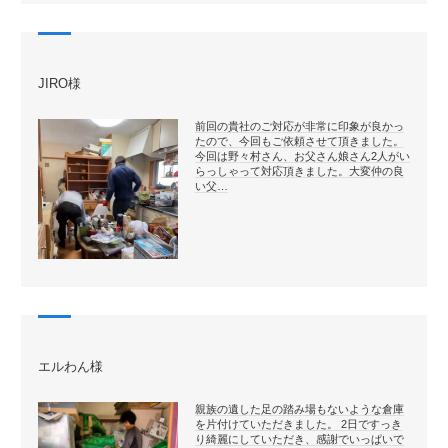
JIRO様
前回の貴社のご対応が非常に印象が良かっ
たので、今回もご依頼させて頂きました。
今回は野々村さん、お父さん娘さん2人がい
らっしゃって対応頂きました。大変仲の良
い父…
エルわん様
親族の遺した足の踏み場もないような倉庫
を片付けていただきました。 2日ですっき
り綺麗にしていただき、感謝でいっぱいで