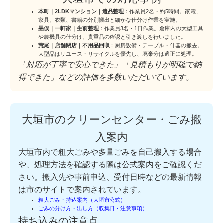
本町｜2LDKマンション｜遺品整理
：作業員2名・約5時間。家電、
家具、衣類、書籍の分別搬出と細かな仕分け作業を実施。
墨俣｜一軒家｜生前整理
：作業員3名・1日作業。倉庫内の大型工具
や農機具の仕分け、貴重品の確認と引き渡しを行いました。
荒尾｜店舗閉店｜不用品回収
：厨房設備・テーブル・什器の撤去。
大型品はリユース・リサイクルを優先し、廃棄分は適正に処理。
「対応が丁寧で安心できた」「見積もりが明確で納
得できた」などの評価を多数いただいています。
大垣市のクリーンセンター・ごみ搬
入案内
大垣市内で粗大ごみや多量ごみを自己搬入する場合
や、処理方法を確認する際は公式案内をご確認くだ
さい。搬入先や事前申込、受付日時などの最新情報
は市のサイトで案内されています。
粗大ごみ・持込案内（大垣市公式）
ごみの分け方・出し方（収集日・注意事項）
持ち込みの注意点