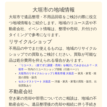
大垣市の地域情報
大垣市で遺品整理・不用品回収をご検討の際に役立
つ地域情報をご紹介します。地域のリユース店や不
動産会社、イベント情報は、整理や売却、片付けの
タイミングで参考になります。
リサイクルショップ
不用品の中でまだ使えるものは、地域のリサイクル
ショップでの買取もご検討ください。買取が可能な
品は処分費用を抑えられる場合があります。
「リユース」（捨てずに譲渡・売却）を検討してみませんか？ – 大
垣市
— 市内のリユースショップ情報（行政ページ）
大垣市のリサイクルショップ | 再良市場 大垣店
— 家具・家電・雑
貨の買取・販売
セカンドストリート 大垣店
— 洋服・家具・家電の買取・販売、出
張買取あり
不動産会社
空き家の売却や管理についてのご相談は、地域の不
動産会社へ。遺品整理後の売却や相続に伴う手続き