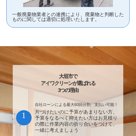
一般廃棄物業者との連携により、廃棄物と判断した
ものに関しては適切に処理いたします。
大垣市で
アイワクリーンが選ばれる
3つの理由
自社ローンによる最大60回分割 支払い可能！
片づけたいのに予算があまりない方、
1
予算をなるべく抑えたい方はお見積り
の際に作業内容の折り合いをつけて、
一緒に考えましょう