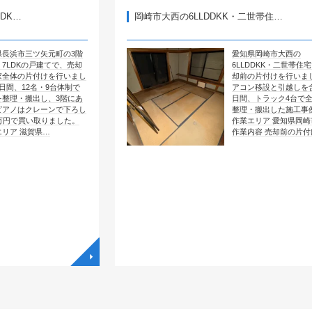
岡崎市大西の6LLDDKK・二世帯住…
元町の3階
愛知県岡崎市大西の
建てで、売却
6LLDDKK・二世帯住宅で、売
けを行いまし
却前の片付けを行いました。エ
9台体制で
アコン移設と引越しを含めて4
、3階にあ
日間、トラック4台で全部屋を
ーンで下ろし
整理・搬出した施工事例です。
りました。
作業エリア 愛知県岡崎市大西
…
作業内容 売却前の片付け …
◥
◥