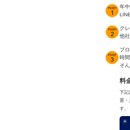
年中
LI
クレ
他社
プロ
時間
そん
料
下記
置・
す。