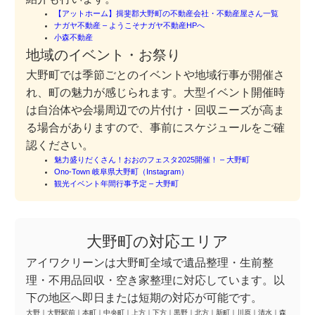
【アットホーム】揖斐郡大野町の不動産会社・不動産屋さん一覧
ナガヤ不動産 – ようこそナガヤ不動産HPへ
小森不動産
地域のイベント・お祭り
大野町では季節ごとのイベントや地域行事が開催さ
れ、町の魅力が感じられます。大型イベント開催時
は自治体や会場周辺での片付け・回収ニーズが高ま
る場合がありますので、事前にスケジュールをご確
認ください。
魅力盛りだくさん！おおのフェスタ2025開催！ – 大野町
Ono-Town 岐阜県大野町（Instagram）
観光イベント年間行事予定 – 大野町
大野町の対応エリア
アイワクリーンは大野町全域で遺品整理・生前整
理・不用品回収・空き家整理に対応しています。以
下の地区へ即日または短期の対応が可能です。
大野
｜
大野駅前
｜
本町
｜
中央町
｜
上方
｜
下方
｜
黒野
｜
北方
｜
新町
｜
川原
｜
清水
｜
森