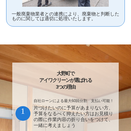
一般廃棄物業者との連携により、廃棄物と判断した
ものに関しては適切に処理いたします。
大野町で
アイワクリーンが選ばれる
3つの理由
自社ローンによる最大60回分割 支払い可能！
片づけたいのに予算があまりない方、
1
予算をなるべく抑えたい方はお見積り
の際に作業内容の折り合いをつけて、
一緒に考えましょう