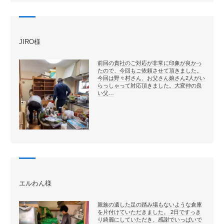
JIRO様
前回の貴社のご対応が非常に印象が良かっ
たので、今回もご依頼させて頂きました。
今回は野々村さん、お父さん娘さん2人がい
らっしゃって対応頂きました。大変仲の良
い父…
エルわん様
親族の遺した足の踏み場もないような倉庫
を片付けていただきました。 2日ですっき
り綺麗にしていただき、感謝でいっぱいで