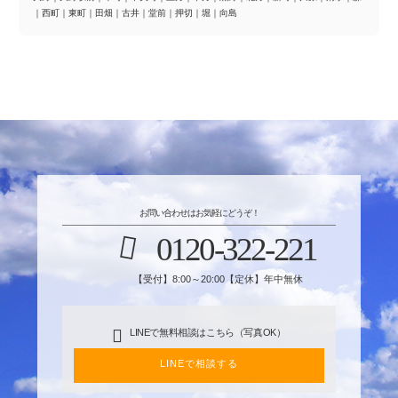
｜
西町
｜
東町
｜
田畑
｜
古井
｜
堂前
｜
押切
｜
堀
｜
向島
お問い合わせはお気軽にどうぞ！
0120-322-221
【受付】8:00～20:00【定休】年中無休
LINEで無料相談はこちら（写真OK）
LINEで相談する