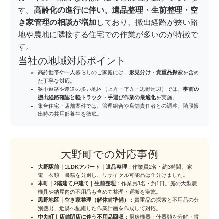
す。
高齢化の進行に伴い、遺品整理・生前整理・空
き家管理の相談が増加
しており、搬出経路が狭い路
地や農地に隣接する住宅での作業が多いのが特徴で
す。
当社の地域対応ポイント
高齢世帯や一人暮らしのご家庭には、
形見分け・貴重品探索
を含め
た丁寧な対応。
狭小道路や農道の多い地区（上方・下方・黒野周辺）では、
事前の
搬出経路確認と軽トラック・手運び作業の最適化
を実施。
集合住宅・店舗案件では、管理組合や店舗責任者との調整、階段搬
出時の共用部養生を徹底。
大野町での対応事例
大野駅前｜1LDKアパート｜遺品整理
：作業員2名・約3時間。家
電・衣類・書籍を分別し、リサイクル可能品は仕分けました。
本町｜2階建て戸建て｜生前整理
：作業員3名・約1日。庭の大型農
機具や納屋内の不用品も含めて整理・運搬を実施。
黒野地区｜空き家整理（解体前準備）
：貴重品の探索と不用品の分
別搬出、近隣へ配慮した作業計画を作成して対応。
中央町｜店舗閉店に伴う不用品回収
：厨房機器・什器類を分解・撤