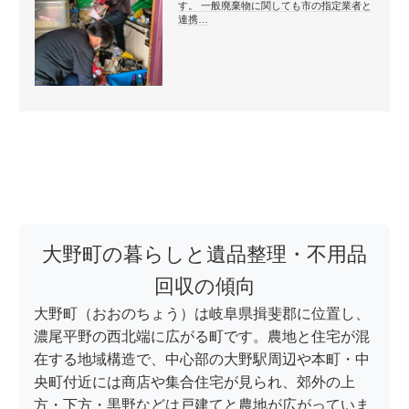
す。 一般廃棄物に関しても市の指定業者と
連携…
大野町の暮らしと遺品整理・不用品
回収の傾向
大野町（おおのちょう）は岐阜県揖斐郡に位置し、
濃尾平野の西北端に広がる町です。農地と住宅が混
在する地域構造で、中心部の大野駅周辺や本町・中
央町付近には商店や集合住宅が見られ、郊外の上
方・下方・黒野などは戸建てと農地が広がっていま