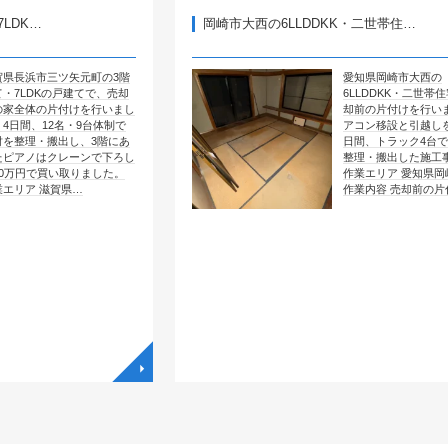
岡崎市大西の6LLDDKK・二世帯住…
矢元町の3階
愛知県岡崎市大西の
戸建てで、売却
6LLDDKK・二世帯住宅で、売
付けを行いまし
却前の片付けを行いました。エ
・9台体制で
アコン移設と引越しを含めて4
し、3階にあ
日間、トラック4台で全部屋を
レーンで下ろし
整理・搬出した施工事例です。
取りました。
作業エリア 愛知県岡崎市大西
県…
作業内容 売却前の片付け …
◥
◥