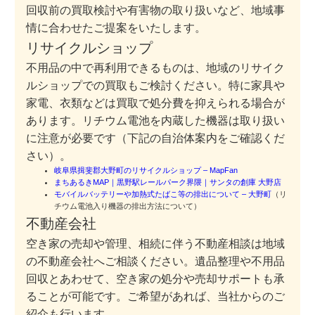
回収前の買取検討や有害物の取り扱いなど、地域事
情に合わせたご提案をいたします。
リサイクルショップ
不用品の中で再利用できるものは、地域のリサイク
ルショップでの買取もご検討ください。特に家具や
家電、衣類などは買取で処分費を抑えられる場合が
あります。リチウム電池を内蔵した機器は取り扱い
に注意が必要です（下記の自治体案内をご確認くだ
さい）。
岐阜県揖斐郡大野町のリサイクルショップ – MapFan
まちあるきMAP｜黒野駅レールパーク界隈｜サンタの創庫 大野店
モバイルバッテリーや加熱式たばこ等の排出について – 大野町
（リ
チウム電池入り機器の排出方法について）
不動産会社
空き家の売却や管理、相続に伴う不動産相談は地域
の不動産会社へご相談ください。遺品整理や不用品
回収とあわせて、空き家の処分や売却サポートも承
ることが可能です。ご希望があれば、当社からのご
紹介も行います。