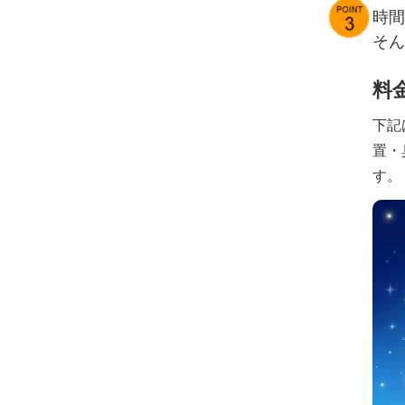
時間
そん
料
下記
置・
す。