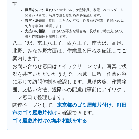
す。
費用を先に知りたい：
生活ごみ、大型家具、家電、ベランダ、玄
関まわりまで、写真で量と搬出条件を確認します。
急ぎ・退去前：
期限、立ち会い可否、作業前後写真、近隣への見
え方を事前に確認します。
支払いの相談：
一括払いが不安な場合も、見積もり時に支払い方
法と作業範囲を整理します。
八王子駅、京王八王子、西八王子、南大沢、高尾、
北野、みなみ野方面は、作業量と日程を確認してご
案内します。
お問い合わせ窓口はアイワクリーンです。写真で状
況を共有いただいたうえで、地域・日程・作業内容
に応じて訪問体制を確認します。見積内容、作業範
囲、支払い方法、近隣への配慮は事前にアイワクリ
ーン窓口で整理します。
関連ページとして、
東京都のゴミ屋敷片付け
、
町田
市のゴミ屋敷片付け
も確認できます。
ゴミ屋敷片付けの無料相談をする