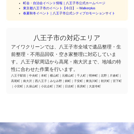
町会・自治会イベント情報｜八王子市公式ホームページ
東京都八王子市のイベント【今日】 – Walkerplus
春夏秋冬イベント｜八王子市公式シティプロモーションサイト
八王子市の対応エリア
アイワクリーンでは、八王子市全域で遺品整理・生
前整理・不用品回収・空き家整理に対応していま
す。八王子駅周辺から高尾・南大沢まで、地域の特
性に合わせた作業を行います。
八王子駅前
｜
中央町
｜
本町
｜
横山町
｜
元横山町
｜
千人町
｜
明神町
｜
北野
｜
片倉町
｜
高尾町
｜
南大沢
｜
西八王子
｜
みなみ野
｜
錦町
｜
子安町
｜
東浅川町
｜
初沢町
｜
宮下町
｜
小宮町
｜
久保山町
｜
小比企町
｜
万町
｜
日吉町
｜
長房町
｜
大楽寺町