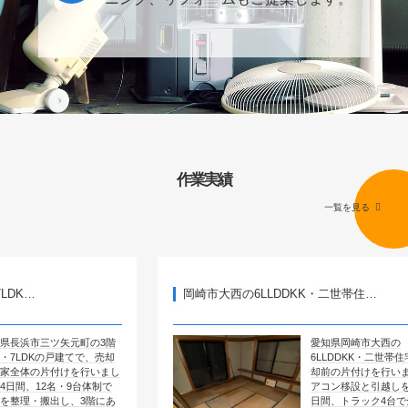
作業実績
一覧を見る
岡崎市大西の6LLDDKK・二世帯住…
矢元町の3階
愛知県岡崎市大西の
建てで、売却
6LLDDKK・二世帯住宅で、売
けを行いまし
却前の片付けを行いました。エ
・9台体制で
アコン移設と引越しを含めて4
し、3階にあ
日間、トラック4台で全部屋を