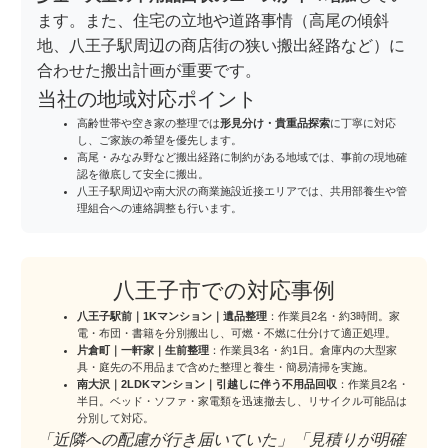
ます。また、住宅の立地や道路事情（高尾の傾斜
地、八王子駅周辺の商店街の狭い搬出経路など）に
合わせた搬出計画が重要です。
当社の地域対応ポイント
高齢世帯や空き家の整理では
形見分け・貴重品探索
に丁寧に対応
し、ご家族の希望を優先します。
高尾・みなみ野など搬出経路に制約がある地域では、事前の現地確
認を徹底して安全に搬出。
八王子駅周辺や南大沢の商業施設近接エリアでは、共用部養生や管
理組合への連絡調整も行います。
八王子市での対応事例
八王子駅前｜1Kマンション｜遺品整理
：作業員2名・約3時間。家
電・布団・書籍を分別搬出し、可燃・不燃に仕分けて適正処理。
片倉町｜一軒家｜生前整理
：作業員3名・約1日。倉庫内の大型家
具・庭先の不用品まで含めた整理と養生・簡易清掃を実施。
南大沢｜2LDKマンション｜引越しに伴う不用品回収
：作業員2名・
半日。ベッド・ソファ・家電類を迅速撤去し、リサイクル可能品は
分別して対応。
「近隣への配慮が行き届いていた」「見積りが明確