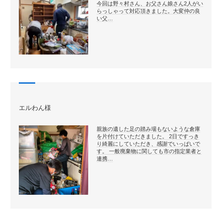
今回は野々村さん、お父さん娘さん2人がい
らっしゃって対応頂きました。大変仲の良
い父…
エルわん様
親族の遺した足の踏み場もないような倉庫
を片付けていただきました。 2日ですっき
り綺麗にしていただき、感謝でいっぱいで
す。 一般廃棄物に関しても市の指定業者と
連携…