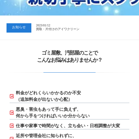
2023/07/24
中日新聞 岐阜版「空き家対策SOS」コーナーに掲載いただきまし…
2023/01/12
お知らせ
買取・片付けのアイワクリーン
2023/07/24
中日新聞 岐阜版「空き家対策SOS」コーナーに掲載いただきまし…
ゴミ屋敷、汚部屋のことで
こんなお悩みはありませんか？
料金がどれくらいかかるのか不安
（追加料金が出ないか心配）
悪臭・害虫もあって手に負えず、
何から手をつければいいか分からない
仕事や家事で時間がなく、立ち会い・日程調整が大変
近所や管理会社に知られずに、