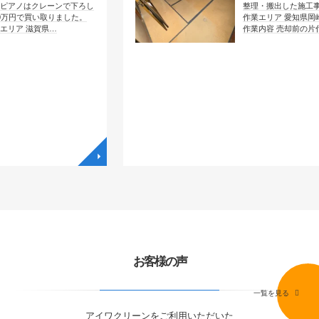
ーンで下ろし
整理・搬出した施工事例です。
取りました。
作業エリア 愛知県岡崎市大西
県…
作業内容 売却前の片付け …
◥
◥
お客様の声
一覧を見る
アイワクリーンをご利用いただいた