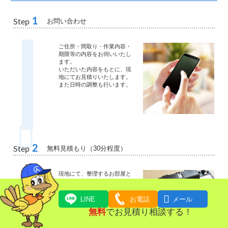
1
お問い合わせ
Step
ご住所・間取り・作業内容・
期限等の内容をお伺いいたし
ます。
いただいた内容をもとに、現
地にてお見積りいたします。
また日時の調整も行います。
2
無料見積もり（30分程度）
Step
現地にて、整理するお部屋と
家財を確認させていただきま
す。
その際にお客様の希望や要望

LINE
お電話
メール
をお伺いさせていただき見積
無料
でお見積り相談する！
書を作成させていただきま
す。