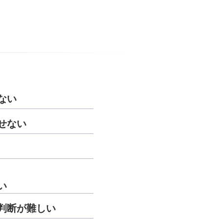
ない
せない
い
判断が難しい