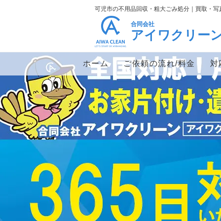
可児市の不用品回収・粗大ごみ処分｜買取・写
合同会社
アイワクリー
ホーム
ご依頼の流れ/料金
対