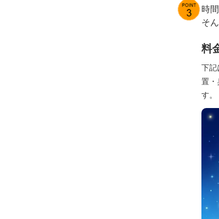
時間
そん
料
下記
置・
す。