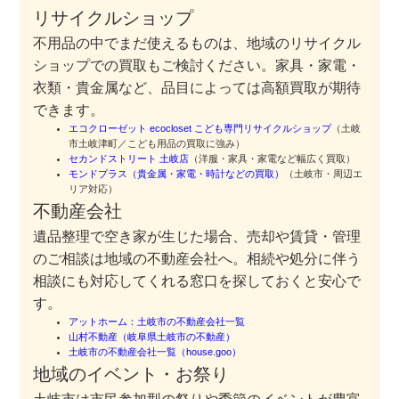
リサイクルショップ
不用品の中でまだ使えるものは、地域のリサイクル
ショップでの買取もご検討ください。家具・家電・
衣類・貴金属など、品目によっては高額買取が期待
できます。
エコクローゼット ecocloset こども専門リサイクルショップ
（土岐
市土岐津町／こども用品の買取に強み）
セカンドストリート 土岐店
（洋服・家具・家電など幅広く買取）
モンドプラス（貴金属・家電・時計などの買取）
（土岐市・周辺エ
リア対応）
不動産会社
遺品整理で空き家が生じた場合、売却や賃貸・管理
のご相談は地域の不動産会社へ。相続や処分に伴う
相談にも対応してくれる窓口を探しておくと安心で
す。
アットホーム：土岐市の不動産会社一覧
山村不動産（岐阜県土岐市の不動産）
土岐市の不動産会社一覧（house.goo）
地域のイベント・お祭り