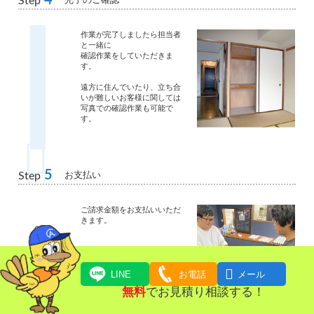
Step
作業が完了しましたら担当者
と一緒に
確認作業をしていただきま
す。
遠方に住んでいたり、立ち合
いが難しいお客様に関しては
写真での確認作業も可能で
す。
5
お支払い
Step
ご請求金額をお支払いいただ
きます。

LINE
お電話
メール
無料
でお見積り相談する！