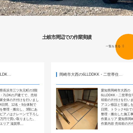
土岐市周辺での作業実績
一覧を見る
岡崎市大西の6LLDDKK・二世帯住…
矢元町の3階
愛知県岡崎市大西の
建てで、売却
6LLDDKK・二世帯住宅で、売
けを行いまし
却前の片付けを行いました。エ
・9台体制で
アコン移設と引越しを含めて4
し、3階にあ
日間、トラック4台で全部屋を
ーンで下ろし
整理・搬出した施工事例です。
りました。
作業エリア 愛知県岡崎市大西
…
作業内容 売却前の片付け …