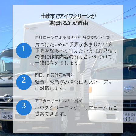
土岐市でアイワクリーンが
選ばれる3つの理由
自社ローンによる最大60回分割支払い可能！
片づけたいのに予算があまりない方、
1
予算をなるべく抑えたい方はお見積り
の際に作業内容の折り合いをつけて、
一緒に考えましょう。
即日、作業対応も可能
2
緊急・お急ぎの場合にもスピーディー
に対応します。
アフターサービスのご提案
3
ハウスクリーニング、リフォームもご
提案できます。