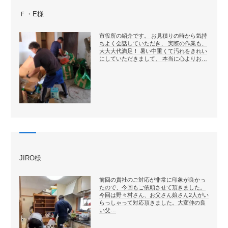
Ｆ・E様
市役所の紹介です。 お見積りの時から気持
ちよく会話していただき、 実際の作業も、
大大大代満足！ 暑い中重くて汚れをきれい
にしていただきまして、 本当に心よりお…
JIRO様
前回の貴社のご対応が非常に印象が良かっ
たので、今回もご依頼させて頂きました。
今回は野々村さん、お父さん娘さん2人がい
らっしゃって対応頂きました。大変仲の良
い父…