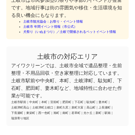
土岐市は市民参加型の祭りや季節のイベントが豊富
です。地域行事は街の雰囲気や移住・生活環境を知
る良い機会にもなります。
土岐市観光協会：お祭り・イベント情報
土岐市 年間イベント情報（市公式）
犬祭り（いぬまつり）／土岐で開催されるペットイベント情報
土岐市の対応エリア
アイワクリーンでは、土岐市全域で遺品整理・生前
整理・不用品回収・空き家整理に対応しています。
土岐市駅前や中央町、本町、土岐津町、駄知町、下
石町、肥田町、妻木町など、地域特性に合わせた作
業が可能です。
土岐市駅前
｜
中央町
｜
本町
｜
宮前町
｜
肥田町
｜
下石町
｜
駄知町
｜
妻木町
｜
土岐津町高山
｜
土岐津町土岐口
｜
泉町久尻
｜
泉町大富
｜
高山町
｜
上長瀬町
｜
下長瀬町
｜
東栄町
｜
西一色町
｜
旭町
｜
南町
｜
若草町
｜
光ケ丘
｜
新町
｜
駅南
｜
瑞浪寄り地区