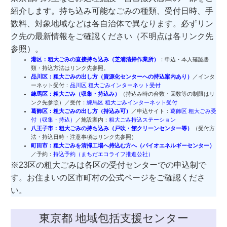
紹介します。持ち込み可能なごみの種類、受付日時、手
数料、対象地域などは各自治体で異なります。必ずリン
ク先の最新情報をご確認ください（不明点は各リンク先
参照）。
港区：粗大ごみの直接持ち込み（芝浦清掃作業所）
：申込・本人確認書
類・持込方法はリンク先参照。
品川区：粗大ごみの出し方（資源化センターへの持込案内あり）
／インタ
ーネット受付：
品川区 粗大ごみインターネット受付
練馬区：粗大ごみ（収集・持込み）
（持込み時の台数・回数等の制限はリ
ンク先参照）／受付：
練馬区 粗大ごみインターネット受付
葛飾区：粗大ごみの出し方（持込み可）
／申込サイト：
葛飾区 粗大ごみ受
付（収集・持込）
／施設案内：
粗大ごみ持込ステーション
八王子市：粗大ごみの持ち込み（戸吹・館クリーンセンター等）
（受付方
法・持込日時・注意事項はリンク先参照）
町田市：粗大ごみを清掃工場へ持込む方へ（バイオエネルギーセンター）
／予約：
持込予約（まちだエコライフ推進公社）
※23区の粗大ごみは各区の受付センターでの申込制で
す。お住まいの区市町村の公式ページをご確認くださ
い。
東京都 地域包括支援センター