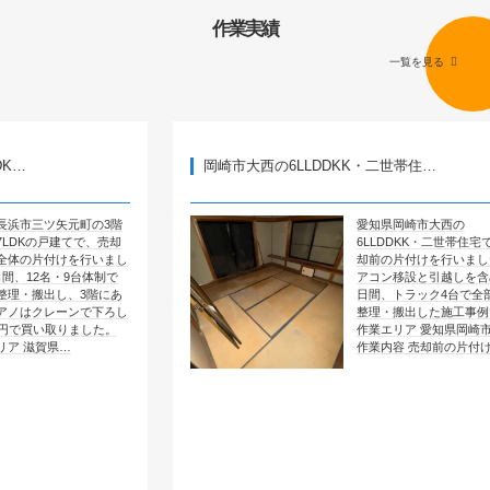
作業実績
一覧を見る
岡崎市大西の6LLDDKK・二世帯住…
町の3階
愛知県岡崎市大西の
てで、売却
6LLDDKK・二世帯住宅で、売
を行いまし
却前の片付けを行いました。エ
台体制で
アコン移設と引越しを含めて4
3階にあ
日間、トラック4台で全部屋を
ンで下ろし
整理・搬出した施工事例です。
ました。
作業エリア 愛知県岡崎市大西
作業内容 売却前の片付け …