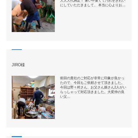
大大大代満足！ 暑い中重くて汚れをきれい
にしていただきまして、 本当に心よりお…
JIRO様
前回の貴社のご対応が非常に印象が良かっ
たので、今回もご依頼させて頂きました。
今回は野々村さん、お父さん娘さん2人がい
らっしゃって対応頂きました。大変仲の良
い父…