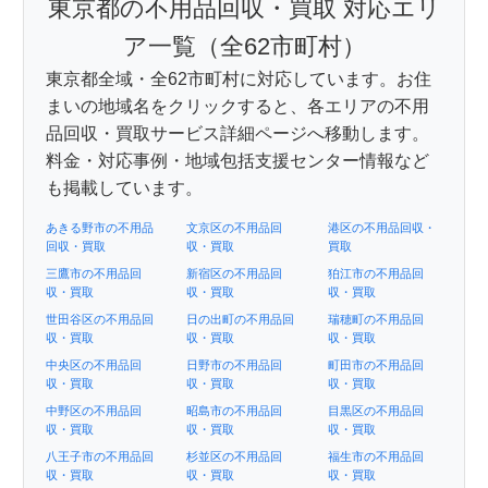
東京都の不用品回収・買取 対応エリ
ア一覧（全62市町村）
東京都全域・全62市町村に対応しています。お住
まいの地域名をクリックすると、各エリアの不用
品回収・買取サービス詳細ページへ移動します。
料金・対応事例・地域包括支援センター情報など
も掲載しています。
あきる野市の不用品
文京区の不用品回
港区の不用品回収・
回収・買取
収・買取
買取
三鷹市の不用品回
新宿区の不用品回
狛江市の不用品回
収・買取
収・買取
収・買取
世田谷区の不用品回
日の出町の不用品回
瑞穂町の不用品回
収・買取
収・買取
収・買取
中央区の不用品回
日野市の不用品回
町田市の不用品回
収・買取
収・買取
収・買取
中野区の不用品回
昭島市の不用品回
目黒区の不用品回
収・買取
収・買取
収・買取
八王子市の不用品回
杉並区の不用品回
福生市の不用品回
収・買取
収・買取
収・買取