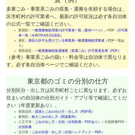
多量ごみ・事業系ごみの収集・運搬を依頼する場合は、
区市町村の許可業者へ。最新の許可状況は必ず各自治体
の公式一覧でご確認ください。
新宿区：
一般廃棄物処理業の許可業者一覧（案内ページ）
／PDF：
許可業
者一覧（令和7年4月1日現在）
港区：
港区の許可を受けている事業系一般廃棄物処理業者
（PDF一覧あ
り）
世田谷区：
一般廃棄物収集運搬業（普通ごみ）許可業者名簿（PDF）
（参考）事業系ごみの扱い・料金等は自治体で異なりま
す。必ず各自治体ページでご確認ください。
東京都のゴミの分別の仕方
分別区分・出し方は区市町村ごとに異なります。必ずお
住まいの自治体の分別ガイド・アプリ等で確認してくだ
さい（年度更新あり）。
世田谷区：
資源とごみの分け方・出し方（PDF等）
新宿区：
粗大ごみの出し方（関連案内）
八王子市：
ごみの出し方・分別（分別辞典・PDFあり）
／分別辞典PDF：
分別辞典
立川市：
ごみの分別・出し方（分別ハンドブック・PDF）