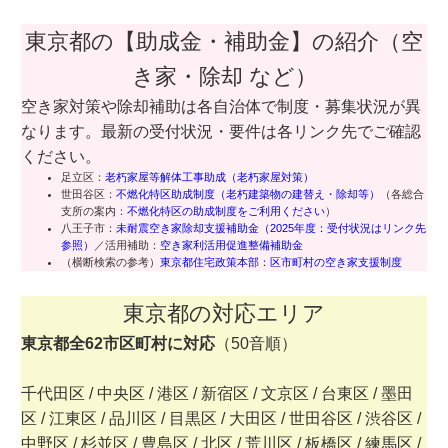
東京都の【助成金・補助金】の紹介（空
き家・除却 など）
空き家対策や除却補助は各自治体で制度・募集状況が異
なります。最新の受付状況・要件は各リンク先でご確認
ください。
足立区：
老朽家屋等解体工事助成（老朽家屋対策）
世田谷区：
不燃化特区助成制度（老朽建築物の建替え・除却等）
（各総合
支所の案内：
不燃化特区の助成制度をご利用ください
）
八王子市：
未耐震空き家除却支援補助金（2025年度：受付状況はリンク先
参照）
／活用補助：
空き家利活用促進整備補助金
（横断検索の参考）
東京都住宅政策本部：区市町村の空き家支援制度
東京都の対応エリア
東京都全62市区町村に対応
（50音順）
千代田区 / 中央区 / 港区 / 新宿区 / 文京区 / 台東区 / 墨田
区 / 江東区 / 品川区 / 目黒区 / 大田区 / 世田谷区 / 渋谷区 /
中野区 / 杉並区 / 豊島区 / 北区 / 荒川区 / 板橋区 / 練馬区 /