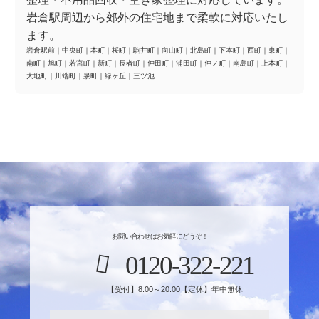
岩倉駅周辺から郊外の住宅地まで柔軟に対応いたし
ます。
岩倉駅前
｜
中央町
｜
本町
｜
桜町
｜
駒井町
｜
向山町
｜
北島町
｜
下本町
｜
西町
｜
東町
｜
南町
｜
旭町
｜
若宮町
｜
新町
｜
長者町
｜
仲田町
｜
浦田町
｜
仲ノ町
｜
南島町
｜
上本町
｜
大地町
｜
川端町
｜
泉町
｜
緑ヶ丘
｜
三ツ池
お問い合わせはお気軽にどうぞ！
0120-322-221
【受付】8:00～20:00【定休】年中無休