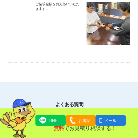
ご請求金額をお支払いいただ
きます。
よくある質問

LINE
お電話
メール
無料
でお見積り相談する！
写真でもお見積りできますか。