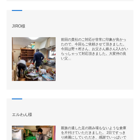
JIRO様
前回の貴社のご対応が非常に印象が良かっ
たので、今回もご依頼させて頂きました。
今回は野々村さん、お父さん娘さん2人がい
らっしゃって対応頂きました。大変仲の良
い父…
エルわん様
親族の遺した足の踏み場もないような倉庫
を片付けていただきました。 2日ですっき
り綺麗にしていただき、感謝でいっぱいで