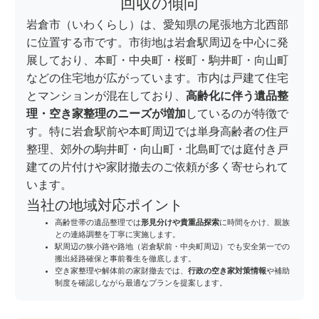
回収の傾向
岩倉市（いわくらし）は、愛知県の尾張地方北西部
に位置する市です。市街地は岩倉駅周辺を中心に発
展しており、本町・中央町・桜町・駒井町・向山町
などの住宅地が広がっています。市内は戸建て住宅
とマンションが混在しており、
高齢化に伴う遺品整
理・空き家整理のニーズが増加
しているのが特徴で
す。特に岩倉駅前や本町周辺では単身高齢者の住戸
整理、郊外の駒井町・向山町・北島町では庭付き戸
建ての片付けや家財撤去のご依頼が多く寄せられて
います。
当社の地域対応ポイント
高齢世帯の遺品整理では
形見分けや貴重品探索
に時間をかけ、親族
との連絡調整を丁寧に実施します。
駅周辺の狭小路や路地（岩倉駅前・中央町周辺）でも安全第一での
搬出経路確保と事前養生を徹底します。
空き家整理や解体前の家財撤去では、
行政の空き家対策情報
や補助
制度を確認しながら最適なプランを提案します。