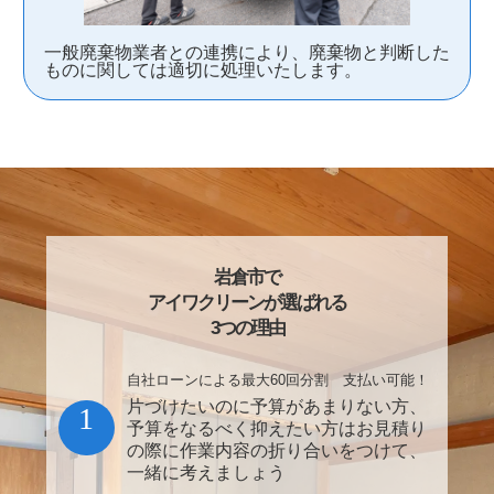
一般廃棄物業者との連携により、廃棄物と判断した
ものに関しては適切に処理いたします。
岩倉市で
アイワクリーンが選ばれる
3つの理由
自社ローンによる最大60回分割 支払い可能！
片づけたいのに予算があまりない方、
1
予算をなるべく抑えたい方はお見積り
の際に作業内容の折り合いをつけて、
一緒に考えましょう