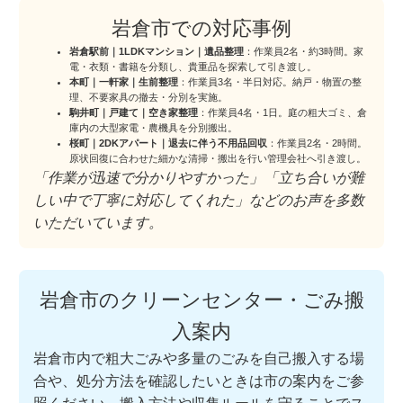
岩倉市での対応事例
岩倉駅前｜1LDKマンション｜遺品整理
：作業員2名・約3時間。家
電・衣類・書籍を分類し、貴重品を探索して引き渡し。
本町｜一軒家｜生前整理
：作業員3名・半日対応。納戸・物置の整
理、不要家具の撤去・分別を実施。
駒井町｜戸建て｜空き家整理
：作業員4名・1日。庭の粗大ゴミ、倉
庫内の大型家電・農機具を分別搬出。
桜町｜2DKアパート｜退去に伴う不用品回収
：作業員2名・2時間。
原状回復に合わせた細かな清掃・搬出を行い管理会社へ引き渡し。
「作業が迅速で分かりやすかった」「立ち合いが難
しい中で丁寧に対応してくれた」などのお声を多数
いただいています。
岩倉市のクリーンセンター・ごみ搬
入案内
岩倉市内で粗大ごみや多量のごみを自己搬入する場
合や、処分方法を確認したいときは市の案内をご参