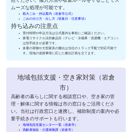
照ください。搬入方法や収集ルールを守ることでス
ムーズな処理が可能です。
粗大ごみ・持込案内（岩倉市公式）
ごみの分け方・出し方（収集日・注意事項）
持ち込みの注意点
受付時間や申込方法は公式案内を事前にご確認ください。
家電リサイクル法対象品目（テレビ・冷蔵庫・洗濯機・エアコン）
は別手続きが必要です。
多量の荷物や大型家具の搬出は当社のトラック手配で対応可能で
す。現地の道路事情に応じた搬出計画を立てます。
地域包括支援・空き家対策（岩倉
市）
高齢者の暮らしに関する相談窓口や、空き家の管
理・解体に関する情報は市の窓口をご活用くださ
い。当社は行政窓口と連携し、補助制度の案内や必
要手続きのサポートも行います。
地域包括支援センター一覧（岩倉市）
高齢者福祉・介護保険課（岩倉市）