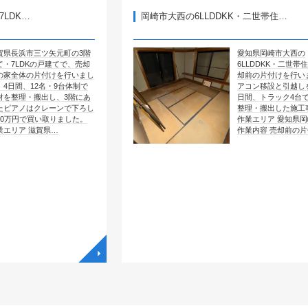
岡崎市大西の6LLDDKK・二世帯住…
矢元町の3階
愛知県岡崎市大西の
戸建てで、売却
6LLDDKK・二世帯住宅で、売
付けを行いまし
却前の片付けを行いました。エ
名・9台体制で
アコン移設と引越しを含めて4
し、3階にあ
日間、トラック4台で全部屋を
レーンで下ろし
整理・搬出した施工事例です。
取りました。
作業エリア 愛知県岡崎市大西
県…
作業内容 売却前の片付け …
◥
◥