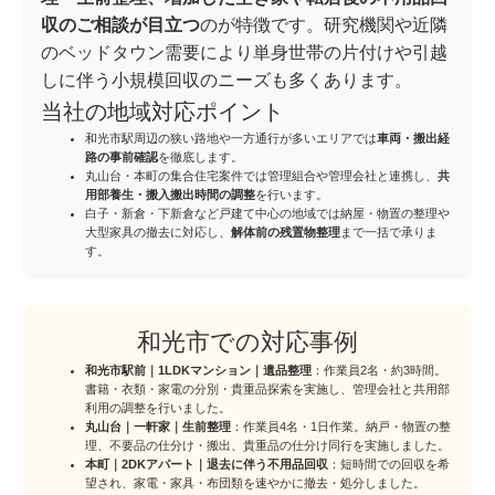
収のご相談が目立つ
のが特徴です。研究機関や近隣
のベッドタウン需要により単身世帯の片付けや引越
しに伴う小規模回収のニーズも多くあります。
当社の地域対応ポイント
和光市駅周辺の狭い路地や一方通行が多いエリアでは
車両・搬出経
路の事前確認
を徹底します。
丸山台・本町の集合住宅案件では管理組合や管理会社と連携し、
共
用部養生・搬入搬出時間の調整
を行います。
白子・新倉・下新倉など戸建て中心の地域では納屋・物置の整理や
大型家具の撤去に対応し、
解体前の残置物整理
まで一括で承りま
す。
和光市での対応事例
和光市駅前｜1LDKマンション｜遺品整理
：作業員2名・約3時間。
書籍・衣類・家電の分別・貴重品探索を実施し、管理会社と共用部
利用の調整を行いました。
丸山台｜一軒家｜生前整理
：作業員4名・1日作業。納戸・物置の整
理、不要品の仕分け・搬出、貴重品の仕分け同行を実施しました。
本町｜2DKアパート｜退去に伴う不用品回収
：短時間での回収を希
望され、家電・家具・布団類を速やかに撤去・処分しました。