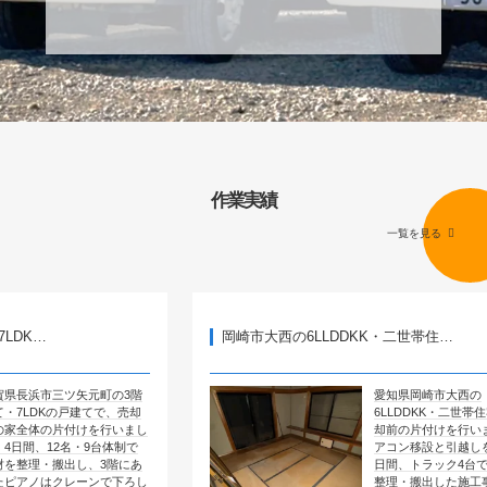
作業実績
一覧を見る
岡崎市大西の6LLDDKK・二世帯住…
矢元町の3階
愛知県岡崎市大西の
戸建てで、売却
6LLDDKK・二世帯住宅で、売
付けを行いまし
却前の片付けを行いました。エ
名・9台体制で
アコン移設と引越しを含めて4
し、3階にあ
日間、トラック4台で全部屋を
レーンで下ろし
整理・搬出した施工事例です。