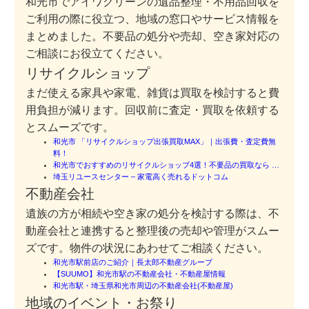
和光市でアイワクリーンの遺品整理・不用品回収を
ご利用の際に役立つ、地域の窓口やサービス情報を
まとめました。不要品の処分や売却、空き家対応の
ご相談にお役立てください。
リサイクルショップ
まだ使える家具や家電、雑貨は買取を検討すると費
用負担が減ります。回収前に査定・買取を依頼する
とスムーズです。
和光市 「リサイクルショップ出張買取MAX」｜出張費・査定費無
料！
和光市でおすすめのリサイクルショップ4選！不要品の買取なら …
埼玉リユースセンター – 家電高く売れるドットコム
不動産会社
遺族の方が相続や空き家の処分を検討する際は、不
動産会社と連携すると整理後の売却や管理がスムー
ズです。物件の状況にあわせてご相談ください。
和光市駅前店のご紹介｜長太郎不動産グループ
【SUUMO】和光市駅の不動産会社・不動産屋情報
和光市駅・埼玉県和光市周辺の不動産会社(不動産屋)
地域のイベント・お祭り