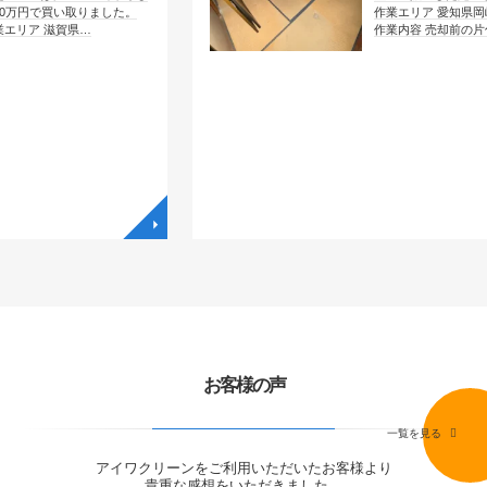
取りました。
作業エリア 愛知県岡崎市大西
県…
作業内容 売却前の片付け …
◥
◥
お客様の声
一覧を見る
アイワクリーンをご利用いただいたお客様より
貴重な感想をいただきました。