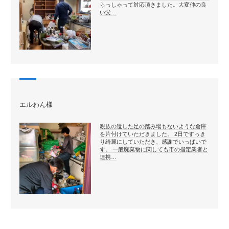
らっしゃって対応頂きました。大変仲の良
い父…
エルわん様
親族の遺した足の踏み場もないような倉庫
を片付けていただきました。 2日ですっき
り綺麗にしていただき、感謝でいっぱいで
す。 一般廃棄物に関しても市の指定業者と
連携…