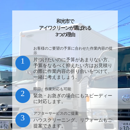
和光市で
アイワクリーンが選ばれる
3つの理由
お客様のご要望の予算に合わせた作業内容の提
示
1
片づけたいのに予算があまりない方、
予算をなるべく抑えたい方はお見積り
の際に作業内容の折り合いをつけて、
一緒に考えましょう。
即日、作業対応も可能
2
緊急・お急ぎの場合にもスピーディー
に対応します。
アフターサービスのご提案
3
ハウスクリーニング、リフォームもご
提案できます。