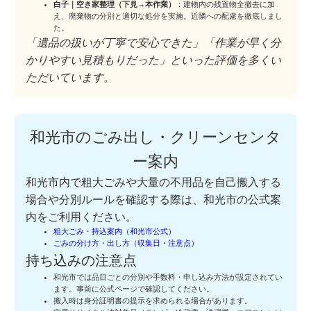
白子｜空き家整理（下見→本作業）
：建物内の残置物全撤去に加
え、廃棄物の分別と適切な処分を実施。近隣への配慮を徹底しまし
た。
「遺品の扱いが丁寧で安心できた」「作業が早く分
かりやすい見積もりだった」といった評価を多くい
ただいています。
和光市のごみ出し・クリーンセンタ
ー案内
和光市内で粗大ごみや大量の不用品を自己搬入する
場合や分別ルールを確認する際は、和光市の公式案
内をご利用ください。
粗大ごみ・持込案内（和光市公式）
ごみの分け方・出し方（収集日・注意点）
持ち込みの注意点
和光市では品目ごとの分別や手数料・申し込み方法が設定されてい
ます。事前に公式ページで確認してください。
搬入時は身分証明書の提示を求められる場合があります。