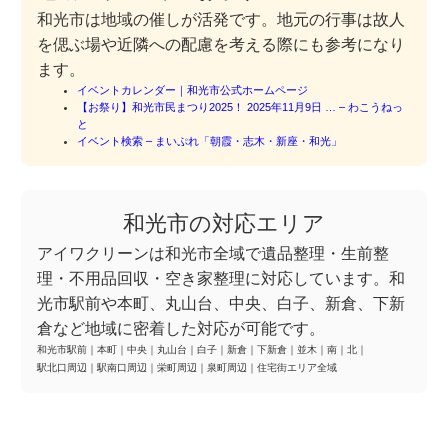
和光市は地域の催しが活発です。地元の行事は故人
を偲ぶ場や近隣への配慮を考える際にも参考になり
ます。
イベントカレンダー｜和光市公式ホームページ
【お祭り】和光市民まつり2025！ 2025年11月9日 … – わこうねっ
と
イベント検索 – まいぷれ「朝霞・志木・新座・和光」
和光市の対応エリア
アイワクリーンは和光市全域で遺品整理・生前整
理・不用品回収・空き家整理に対応しています。和
光市駅前や本町、丸山台、中央、白子、新倉、下新
倉など地域に密着した対応が可能です。
和光市駅前
｜
本町
｜
中央
｜
丸山台
｜
白子
｜
新倉
｜
下新倉
｜
並木
｜
南
｜
北
｜
駅北口周辺
｜
駅南口周辺
｜
栄町周辺
｜
泉町周辺
｜
住宅街エリア全域