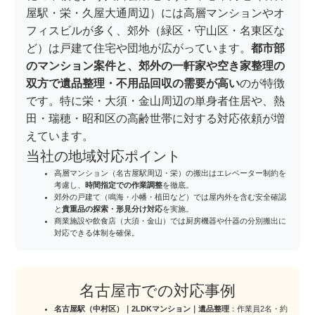
屋駅・栄・久屋大通周辺）には高層マンションやオ
フィスビルが多く、郊外（緑区・守山区・名東区な
ど）は戸建て住宅や団地が広がっています。
都市部
のマンション案件と、郊外の一軒家や空き家整理の
双方で遺品整理・不用品回収の需要が高い
のが特徴
です。特に栄・大須・金山周辺の単身者住居や、熱
田・瑞穂・昭和区の高齢世帯に対する対応依頼が増
えています。
当社の地域対応ポイント
高層マンション（名古屋駅周辺・栄）の搬出はエレベーター制約を
考慮し、
時間指定での作業調整
を徹底。
郊外の戸建て（鳴海・小幡・植田など）では屋内外を含む安全確認
と
貴重品の探索・形見分け対応
を実施。
商業施設や飲食店（大須・金山）では厨房機器や什器の分別搬出に
対応できる体制を確保。
名古屋市での対応事例
名古屋駅（中村区）｜2LDKマンション｜遺品整理
：作業員2名・約