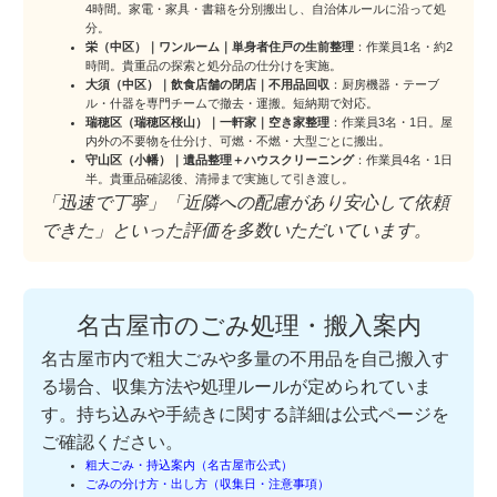
4時間。家電・家具・書籍を分別搬出し、自治体ルールに沿って処
分。
栄（中区）｜ワンルーム｜単身者住戸の生前整理
：作業員1名・約2
時間。貴重品の探索と処分品の仕分けを実施。
大須（中区）｜飲食店舗の閉店｜不用品回収
：厨房機器・テーブ
ル・什器を専門チームで撤去・運搬。短納期で対応。
瑞穂区（瑞穂区桜山）｜一軒家｜空き家整理
：作業員3名・1日。屋
内外の不要物を仕分け、可燃・不燃・大型ごとに搬出。
守山区（小幡）｜遺品整理＋ハウスクリーニング
：作業員4名・1日
半。貴重品確認後、清掃まで実施して引き渡し。
「迅速で丁寧」「近隣への配慮があり安心して依頼
できた」といった評価を多数いただいています。
名古屋市のごみ処理・搬入案内
名古屋市内で粗大ごみや多量の不用品を自己搬入す
る場合、収集方法や処理ルールが定められていま
す。持ち込みや手続きに関する詳細は公式ページを
ご確認ください。
粗大ごみ・持込案内（名古屋市公式）
ごみの分け方・出し方（収集日・注意事項）