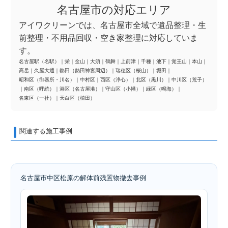
名古屋市の対応エリア
アイワクリーンでは、名古屋市全域で遺品整理・生
前整理・不用品回収・空き家整理に対応していま
す。
名古屋駅（名駅）
｜
栄
｜
金山
｜
大須
｜
鶴舞
｜
上前津
｜
千種
｜
池下
｜
覚王山
｜
本山
｜
高岳
｜
久屋大通
｜
熱田（熱田神宮周辺）
｜
瑞穂区（桜山）
｜
堀田
｜
昭和区（御器所・川名）
｜
中村区
｜
西区（浄心）
｜
北区（黒川）
｜
中川区（荒子）
｜
南区（呼続）
｜
港区（名古屋港）
｜
守山区（小幡）
｜
緑区（鳴海）
｜
名東区（一社）
｜
天白区（植田）
関連する施工事例
名古屋市中区松原の解体前残置物撤去事例