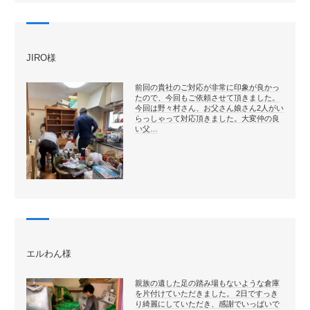
JIRO様
前回の貴社のご対応が非常に印象が良かっ
たので、今回もご依頼させて頂きました。
今回は野々村さん、お父さん娘さん2人がい
らっしゃって対応頂きました。大変仲の良
い父…
エルわん様
親族の遺した足の踏み場もないような倉庫
を片付けていただきました。 2日ですっき
り綺麗にしていただき、感謝でいっぱいで