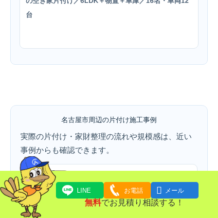
の空き家片付け／6LDK＋物置＋車庫／16名・車両12
台
名古屋市周辺の片付け施工事例
実際の片付け・家財整理の流れや規模感は、近い
事例からも確認できます。
施工事例
名古屋市北区で解体前の大型家具・家

LINE
お電話
メール
電の搬出を行いました
無料
でお見積り相談する！