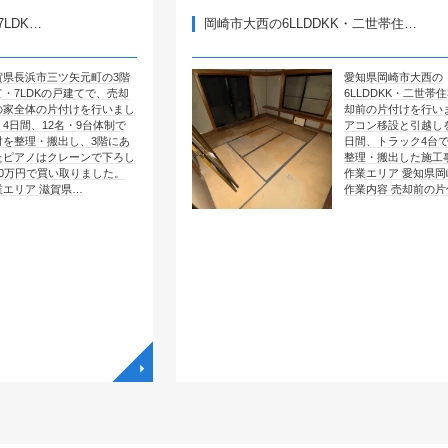
岡崎市大西の6LLDDKK・二世帯住…
矢元町の3階
愛知県岡崎市大西の
戸建てで、売却
6LLDDKK・二世帯住宅で、売
付けを行いまし
却前の片付けを行いました。エ
名・9台体制で
アコン移設と引越しを含めて4
し、3階にあ
日間、トラック4台で全部屋を
レーンで下ろし
整理・搬出した施工事例です。
取りました。
作業エリア 愛知県岡崎市大西
県…
作業内容 売却前の片付け …
◥
◥