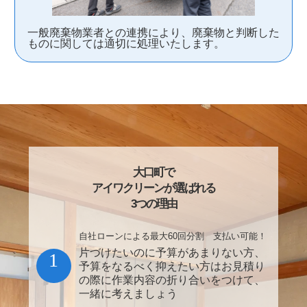
一般廃棄物業者との連携により、廃棄物と判断した
ものに関しては適切に処理いたします。
大口町で
アイワクリーンが選ばれる
3つの理由
自社ローンによる最大60回分割 支払い可能！
片づけたいのに予算があまりない方、
1
予算をなるべく抑えたい方はお見積り
の際に作業内容の折り合いをつけて、
一緒に考えましょう