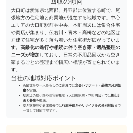
回収の傾向
大口町は愛知県北西部、丹羽郡に位置する町で、尾
張地方の住宅地と商業地が混在する地域です。中心
エリアの大口町駅前や中央、本町周辺には集合住宅
や商店が集まり、伝右川・青木・高橋などの地区は
戸建て住宅が多く落ち着いた住宅街が広がっていま
す。
高齢化の進行や相続に伴う空き家・遺品整理の
ニーズが増加
しており、日常の不用品回収から空き
家まるごとの整理まで幅広い相談が寄せられていま
す。
当社の地域対応ポイント
高齢世帯や一人暮らしのご家庭では
立会いサポート・品物の分別提
案
を実施。
駅周辺の狭小路や住宅密集地（大口町駅前・本町周辺）では
搬出計
画と養生
を徹底。
空き家整理や倉庫撤去では
行政手続きやリサイクルの分別対応
まで
一貫して対応可能です。