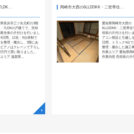
岡崎市大西の6LLDDKK・二世帯住…
矢元町の3階
愛知県岡崎市大西の
建てで、売却
6LLDDKK・二世帯住宅で、売
けを行いまし
却前の片付けを行いました。エ
・9台体制で
アコン移設と引越しを含めて4
し、3階にあ
日間、トラック4台で全部屋を
ーンで下ろし
整理・搬出した施工事例です。
取りました。
作業エリア 愛知県岡崎市大西
県…
作業内容 売却前の片付け …
◥
◥