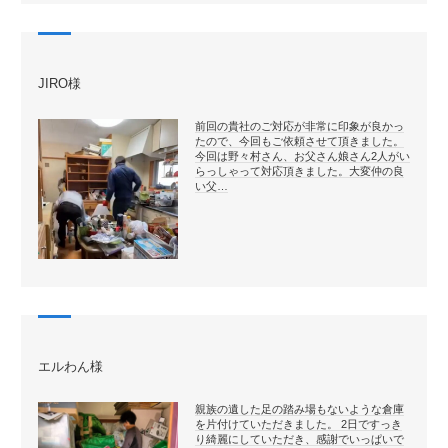
JIRO様
前回の貴社のご対応が非常に印象が良かっ
たので、今回もご依頼させて頂きました。
今回は野々村さん、お父さん娘さん2人がい
らっしゃって対応頂きました。大変仲の良
い父…
エルわん様
親族の遺した足の踏み場もないような倉庫
を片付けていただきました。 2日ですっき
り綺麗にしていただき、感謝でいっぱいで