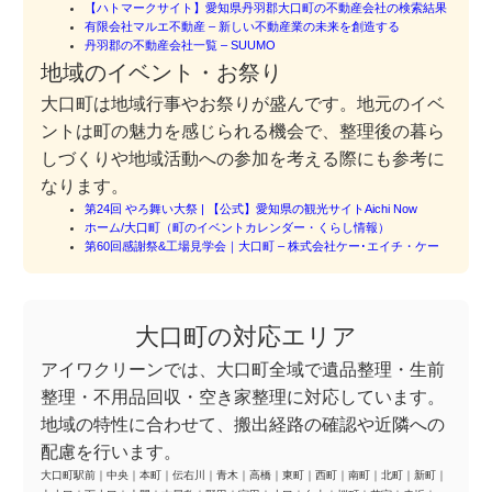
【ハトマークサイト】愛知県丹羽郡大口町の不動産会社の検索結果
有限会社マルエ不動産 – 新しい不動産業の未来を創造する
丹羽郡の不動産会社一覧 – SUUMO
地域のイベント・お祭り
大口町は地域行事やお祭りが盛んです。地元のイベ
ントは町の魅力を感じられる機会で、整理後の暮ら
しづくりや地域活動への参加を考える際にも参考に
なります。
第24回 やろ舞い大祭 | 【公式】愛知県の観光サイトAichi Now
ホーム/大口町（町のイベントカレンダー・くらし情報）
第60回感謝祭&工場見学会｜大口町 – 株式会社ケー･エイチ・ケー
大口町の対応エリア
アイワクリーンでは、大口町全域で遺品整理・生前
整理・不用品回収・空き家整理に対応しています。
地域の特性に合わせて、搬出経路の確認や近隣への
配慮を行います。
大口町駅前
｜
中央
｜
本町
｜
伝右川
｜
青木
｜
高橋
｜
東町
｜
西町
｜
南町
｜
北町
｜
新町
｜