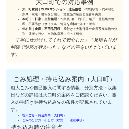
大口町での対応事例
大口町駅前｜2LDKマンション｜遺品整理
：作業員2名・約4時間。
家具・家電・書籍を分別し、貴重品の確認と報告を実施。
本町｜一軒家｜生前整理
：作業員3名・約1日。納戸・屋根裏の整
理、不要品はリサイクル・処分を適切に分けて搬出。
伝右川｜倉庫｜不用品回収・片付け
：大型什器や金属系廃棄物の分
別・運搬を行い、自治体指導に沿って処分。
「丁寧に仕分けしてくれて安心した」「見積もりが
明確で対応が速かった」などの声をいただいていま
す。
ごみ処理・持ち込み案内（大口町）
粗大ごみや自己搬入に関する情報、分別方法・収集
日などの詳細は大口町の案内をご確認ください。搬
入の手続きや持ち込み先の条件が記載されていま
す。
粗大ごみ・持込案内（大口町）
ごみの分け方・出し方（収集日・注意事項）
持ち込み時の注意点