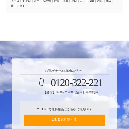
上小口
｜
下小口
｜
大門
｜
古屋敷
｜
野田
｜
宮田
｜
小口
｜
白山
｜
桜町
｜
若宮
｜
赤坂
｜
香山
｜
金下
お問い合わせはお気軽にどうぞ！
0120-322-221
【受付】8:00～20:00【定休】年中無休
LINEで無料相談はこちら（写真OK）
LINEで相談する