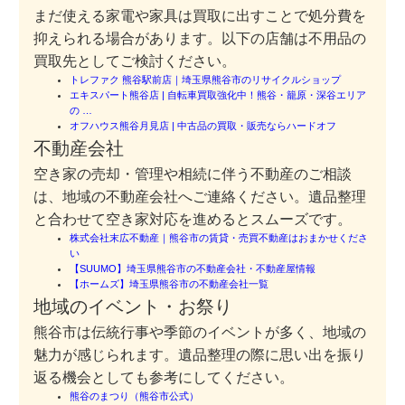
まだ使える家電や家具は買取に出すことで処分費を
抑えられる場合があります。以下の店舗は不用品の
買取先としてご検討ください。
トレファク 熊谷駅前店｜埼玉県熊谷市のリサイクルショップ
エキスパート熊谷店 | 自転車買取強化中！熊谷・籠原・深谷エリア
の …
オフハウス熊谷月見店 | 中古品の買取・販売ならハードオフ
不動産会社
空き家の売却・管理や相続に伴う不動産のご相談
は、地域の不動産会社へご連絡ください。遺品整理
と合わせて空き家対応を進めるとスムーズです。
株式会社末広不動産｜熊谷市の賃貸・売買不動産はおまかせくださ
い
【SUUMO】埼玉県熊谷市の不動産会社・不動産屋情報
【ホームズ】埼玉県熊谷市の不動産会社一覧
地域のイベント・お祭り
熊谷市は伝統行事や季節のイベントが多く、地域の
魅力が感じられます。遺品整理の際に思い出を振り
返る機会としても参考にしてください。
熊谷のまつり（熊谷市公式）