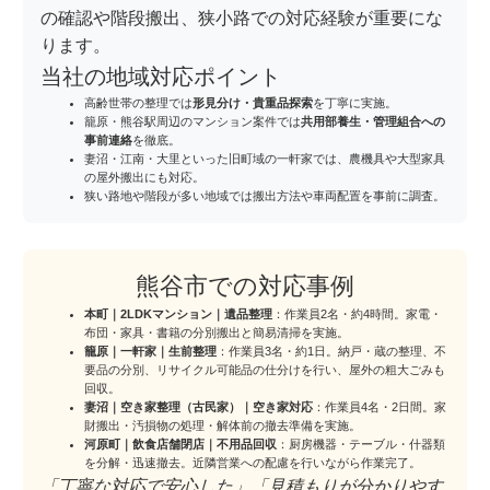
の確認や階段搬出、狭小路での対応経験が重要にな
ります。
当社の地域対応ポイント
高齢世帯の整理では
形見分け・貴重品探索
を丁寧に実施。
籠原・熊谷駅周辺のマンション案件では
共用部養生・管理組合への
事前連絡
を徹底。
妻沼・江南・大里といった旧町域の一軒家では、農機具や大型家具
の屋外搬出にも対応。
狭い路地や階段が多い地域では搬出方法や車両配置を事前に調査。
熊谷市での対応事例
本町｜2LDKマンション｜遺品整理
：作業員2名・約4時間。家電・
布団・家具・書籍の分別搬出と簡易清掃を実施。
籠原｜一軒家｜生前整理
：作業員3名・約1日。納戸・蔵の整理、不
要品の分別、リサイクル可能品の仕分けを行い、屋外の粗大ごみも
回収。
妻沼｜空き家整理（古民家）｜空き家対応
：作業員4名・2日間。家
財搬出・汚損物の処理・解体前の撤去準備を実施。
河原町｜飲食店舗閉店｜不用品回収
：厨房機器・テーブル・什器類
を分解・迅速撤去。近隣営業への配慮を行いながら作業完了。
「丁寧な対応で安心した」「見積もりが分かりやす