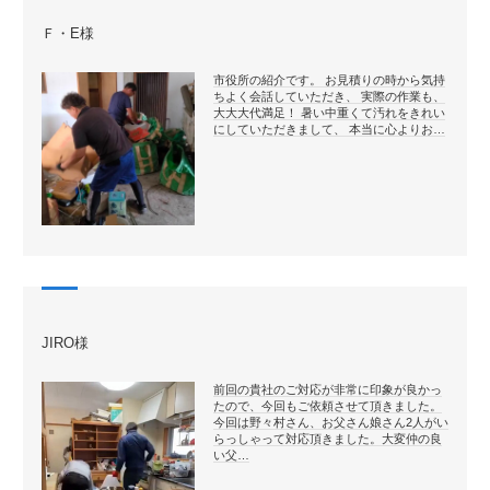
Ｆ・E様
市役所の紹介です。 お見積りの時から気持
ちよく会話していただき、 実際の作業も、
大大大代満足！ 暑い中重くて汚れをきれい
にしていただきまして、 本当に心よりお…
JIRO様
前回の貴社のご対応が非常に印象が良かっ
たので、今回もご依頼させて頂きました。
今回は野々村さん、お父さん娘さん2人がい
らっしゃって対応頂きました。大変仲の良
い父…