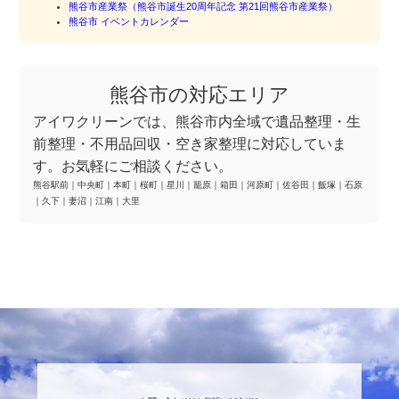
熊谷市産業祭（熊谷市誕生20周年記念 第21回熊谷市産業祭）
熊谷市 イベントカレンダー
熊谷市の対応エリア
アイワクリーンでは、熊谷市内全域で遺品整理・生
前整理・不用品回収・空き家整理に対応していま
す。お気軽にご相談ください。
熊谷駅前
｜
中央町
｜
本町
｜
桜町
｜
星川
｜
籠原
｜
箱田
｜
河原町
｜
佐谷田
｜
飯塚
｜
石原
｜
久下
｜
妻沼
｜
江南
｜
大里