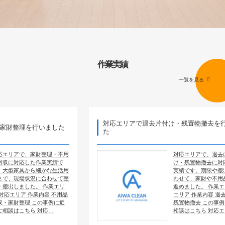
作業実績
一覧を見る
対応エリアで退去片付け・残置物撤去を行いまし
行いました
た
家財整理・不用
対応エリアで、退去に伴う片付
た作業実績で
け・残置物撤去に対応した作業
ら細かな生活用
実績です。期限や搬出条件に合
況に合わせて整
わせて、家財や不用品の搬出を
。 作業エリ
進めました。 作業エリア 対応
作業内容 不用品
エリア 作業内容 退去片付け・
この事例に近
残置物撤去 この事例に近いご
 対応…
相談はこちら 対応エ…