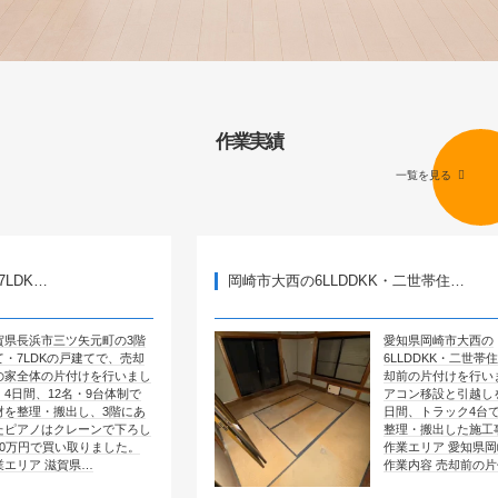
作業実績
一覧を見る
岡崎市大西の6LLDDKK・二世帯住…
ツ矢元町の3階
愛知県岡崎市大西の
の戸建てで、売却
6LLDDKK・二世帯住宅で、売
付けを行いまし
却前の片付けを行いました。エ
名・9台体制で
アコン移設と引越しを含めて4
出し、3階にあ
日間、トラック4台で全部屋を
レーンで下ろし
整理・搬出した施工事例です。
い取りました。
作業エリア 愛知県岡崎市大西
賀県…
作業内容 売却前の片付け …