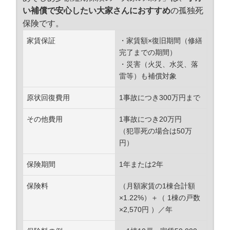
い補償で安心したい大家さんにおすすめ
の孤独死
保険です。
家賃保証
・家賃額×復旧期間（修繕
完了までの期間）
・災害（火災、水災、落
雷等）も補償対象
原状回復費用
1事故につき300万円まで
その他費用
1事故につき20万円
（犯罪死の場合は50万
円）
保険期間
1年または2年
保険料
（月額家賃の1棟合計額
×1.22%）＋（ 1棟の戸数
×2,570円 ）／年