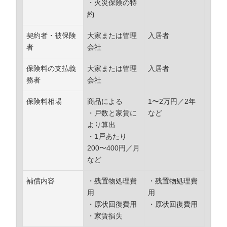
・火災保険の特
約
契約者・被保険
大家または管理
入居者
者
会社
保険料の支払義
大家または管理
入居者
務者
会社
保険料相場
商品による
1〜2万円／2年
・戸数と家賃に
など
より算出
・1戸あたり
200〜400円／月
など
補償内容
・残置物処理費
・残置物処理費
用
用
・原状回復費用
・原状回復費用
・家賃損失