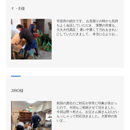
Ｆ・E様
市役所の紹介です。 お見積りの時から気持
ちよく会話していただき、 実際の作業も、
大大大代満足！ 暑い中重くて汚れをきれい
にしていただきまして、 本当に心よりお…
JIRO様
前回の貴社のご対応が非常に印象が良かっ
たので、今回もご依頼させて頂きました。
今回は野々村さん、お父さん娘さん2人がい
らっしゃって対応頂きました。大変仲の良
い父…