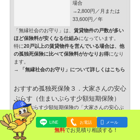
場合
→2,800円／月または
33,600円／年
「無縁社会のお守り」は、
賃貸物件の戸数が多い
ほど保険料が安くなる仕組み
になっています。
特に
20戸以上の賃貸物件を営んでいる場合は、他
の孤独死保険に比べて保険料がかなりお得
になり
ます。
→ 「無縁社会のお守り」について詳しくはこちら
おすすめ孤独死保険３．大家さんの安心
ぷらす（住まいぷらす少額短期保険）
住まいぷらす少額短期保険の「大家さんの安心ぷ
らす」は、
補償金額と保険料が2つのコースから

LINE
お電話
メール
選べる
のが特徴です。
無料
でお見積り相談する！
家賃保証
なし