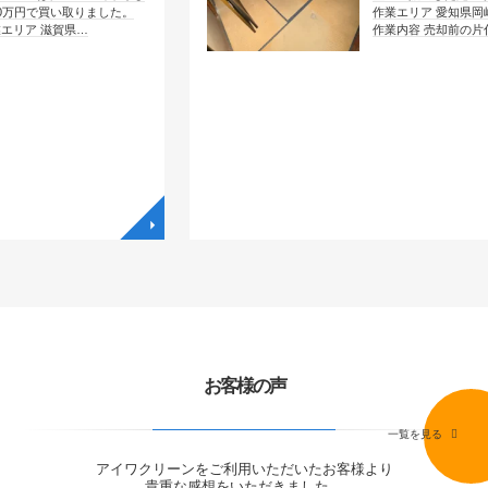
取りました。
作業エリア 愛知県岡崎市大西
県…
作業内容 売却前の片付け …
◥
◥
お客様の声
一覧を見る
アイワクリーンをご利用いただいたお客様より
貴重な感想をいただきました。