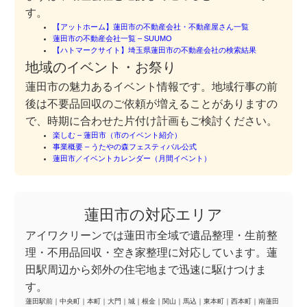
す。
【アットホーム】蓮田市の不動産会社・不動産屋さん一覧
蓮田市の不動産会社一覧 – SUUMO
【ハトマークサイト】埼玉県蓮田市の不動産会社の検索結果
地域のイベント・お祭り
蓮田市の魅力あるイベント情報です。地域行事の前
後は不要品回収のご依頼が増えることがありますの
で、時期に合わせた片付け計画もご検討ください。
楽しむ – 蓮田市（市のイベント紹介）
事業概要 – うたやの森フェスティバル公式
蓮田市／イベントカレンダー（月間イベント）
蓮田市の対応エリア
アイワクリーンでは蓮田市全域で遺品整理・生前整
理・不用品回収・空き家整理に対応しています。蓮
田駅周辺から郊外の住宅地まで迅速に駆けつけま
す。
蓮田駅前
｜
中央町
｜
本町
｜
大門
｜
城
｜
根金
｜
関山
｜
馬込
｜
東本町
｜
西本町
｜
南蓮田