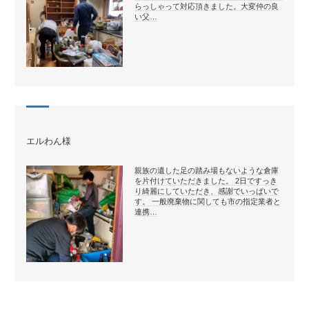
らっしゃって対応頂きました。大変仲の良
い父…
エルわん様
親族の遺した足の踏み場もないような倉庫
を片付けていただきました。 2日ですっき
り綺麗にしていただき、感謝でいっぱいで
す。 一般廃棄物に関しても市の指定業者と
連携…