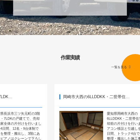
作業実績
一覧を見る
岡崎市大西の6LLDDKK・二世帯住…
矢元町の3階
愛知県岡崎市大西の
建てで、売却
6LLDDKK・二世帯住宅で、売
けを行いまし
却前の片付けを行いました。エ
・9台体制で
アコン移設と引越しを含めて4
し、3階にあ
日間、トラック4台で全部屋を
ーンで下ろし
整理・搬出した施工事例です。