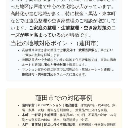
った地区は戸建て中心の住宅地が広がっています。
高齢化が進む地域が多く、特に根金・馬込・東本町
などでは遺品整理や空き家整理のご相談が増加して
います。
ご家庭の整理・生前整理・空き家対策のニ
ーズが年々高まっている
のが特徴です。
当社の地域対応ポイント（蓮田市）
高齢世帯や空き家の整理では
形見分け・貴重品探索
を丁寧に行い、
ご遺族の負担を軽減します。
蓮田駅周辺や中央町などの狭い路地や住宅密集地では、事前に搬出
ルートを確認し
養生と安全対策
を徹底します。
マンション案件や商店閉店では管理組合・店舗オーナーと連携し、
搬出許可・共有部対応
をスムーズに進めます。
蓮田市での対応事例
蓮田駅前｜2LDKマンション｜遺品整理
：作業員2名・約4時間。家
電・家具・衣類・書籍を分別搬出し、貴重品の仕分けを実施。
本町｜一軒家｜生前整理
：作業員3名・約1日。不要品の対象ごみ分
別と大型家具の解体・搬出、簡易清掃まで対応。
大門｜貸店舗｜閉店に伴う不用品回収
：厨房機器・什器類を短時間