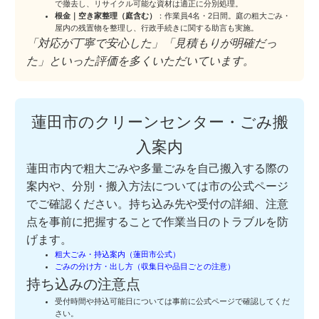
で撤去し、リサイクル可能な資材は適正に分別処理。
根金｜空き家整理（庭含む）
：作業員4名・2日間。庭の粗大ごみ・
屋内の残置物を整理し、行政手続きに関する助言も実施。
「対応が丁寧で安心した」「見積もりが明確だっ
た」といった評価を多くいただいています。
蓮田市のクリーンセンター・ごみ搬
入案内
蓮田市内で粗大ごみや多量ごみを自己搬入する際の
案内や、分別・搬入方法については市の公式ページ
でご確認ください。持ち込み先や受付の詳細、注意
点を事前に把握することで作業当日のトラブルを防
げます。
粗大ごみ・持込案内（蓮田市公式）
ごみの分け方・出し方（収集日や品目ごとの注意）
持ち込みの注意点
受付時間や持込可能日については事前に公式ページで確認してくだ
さい。