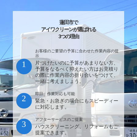
蓮田市で
アイワクリーンが選ばれる
3つの理由
お客様のご要望の予算に合わせた作業内容の提
示
1
片づけたいのに予算があまりない方、
予算をなるべく抑えたい方はお見積り
の際に作業内容の折り合いをつけて、
一緒に考えましょう。
即日、作業対応も可能
2
緊急・お急ぎの場合にもスピーディー
に対応します。
アフターサービスのご提案
3
ハウスクリーニング、リフォームもご
提案できます。