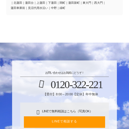
｜
北蓮田
｜
蓮田台
｜
上蓮田
｜
下蓮田
｜
関町
｜
蓮田新町
｜
東大門
｜
西大門
｜
蓮田車庫前
｜
見沼代用水沿い
｜
中野
｜
緑町
お問い合わせはお気軽にどうぞ！
0120-322-221
【受付】8:00～20:00【定休】年中無休
LINEで無料相談はこちら（写真OK）
LINEで相談する