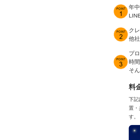
年中
LI
クレ
他社
プロ
時間
そん
料
下記
置・
す。