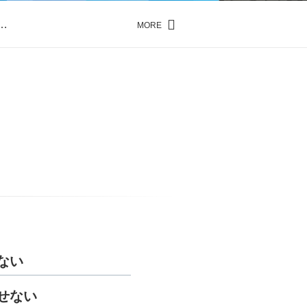
…
MORE
…
ない
せない