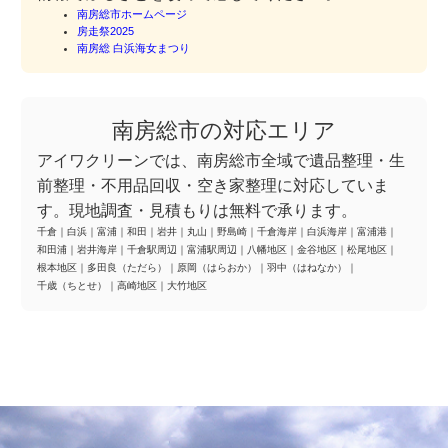
南房総市ホームページ
房走祭2025
南房総 白浜海女まつり
南房総市の対応エリア
アイワクリーンでは、南房総市全域で遺品整理・生
前整理・不用品回収・空き家整理に対応していま
す。現地調査・見積もりは無料で承ります。
千倉
｜
白浜
｜
富浦
｜
和田
｜
岩井
｜
丸山
｜
野島崎
｜
千倉海岸
｜
白浜海岸
｜
富浦港
｜
和田浦
｜
岩井海岸
｜
千倉駅周辺
｜
富浦駅周辺
｜
八幡地区
｜
金谷地区
｜
松尾地区
｜
根本地区
｜
多田良（ただら）
｜
原岡（はらおか）
｜
羽中（はねなか）
｜
千歳（ちとせ）
｜
高崎地区
｜
大竹地区