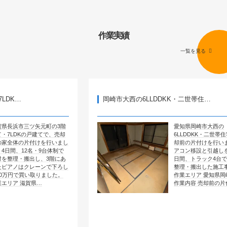
作業実績
一覧を見る
岡崎市大西の6LLDDKK・二世帯住…
矢元町の3階
愛知県岡崎市大西の
戸建てで、売却
6LLDDKK・二世帯住宅で、売
付けを行いまし
却前の片付けを行いました。エ
名・9台体制で
アコン移設と引越しを含めて4
し、3階にあ
日間、トラック4台で全部屋を
レーンで下ろし
整理・搬出した施工事例です。
取りました。
作業エリア 愛知県岡崎市大西
県…
作業内容 売却前の片付け …