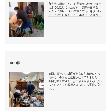
市役所の紹介です。 お見積りの時から気持
ちよく会話していただき、 実際の作業も、
大大大代満足！ 暑い中重くて汚れをきれい
にしていただきまして、 本当に心よりお…
JIRO様
前回の貴社のご対応が非常に印象が良かっ
たので、今回もご依頼させて頂きました。
今回は野々村さん、お父さん娘さん2人がい
らっしゃって対応頂きました。大変仲の良
い父…