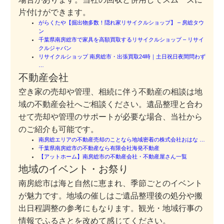
片付けができます。
がらくたや【掘出物多数！隠れ家リサイクルショップ】 – 房総タウ
ン
千葉県南房総市で家具を高額買取するリサイクルショップ – リサイ
クルジャパン
リサイクルショップ 南房総市・出張買取24時｜土日祝日夜間問わず
…
不動産会社
空き家の売却や管理、相続に伴う不動産の相談は地
域の不動産会社へご相談ください。遺品整理と合わ
せて売却や管理のサポートが必要な場合、当社から
のご紹介も可能です。
南房総エリアの不動産売却のことなら地域密着の株式会社おはな …
千葉県南房総市の不動産なら有限会社海発不動産
【アットホーム】南房総市の不動産会社・不動産屋さん一覧
地域のイベント・お祭り
南房総市は海と自然に恵まれ、季節ごとのイベント
が魅力です。地域の催しはご遺品整理後の処分や搬
出日程調整の参考にもなります。観光・地域行事の
情報でふるさとを改めて感じてください。