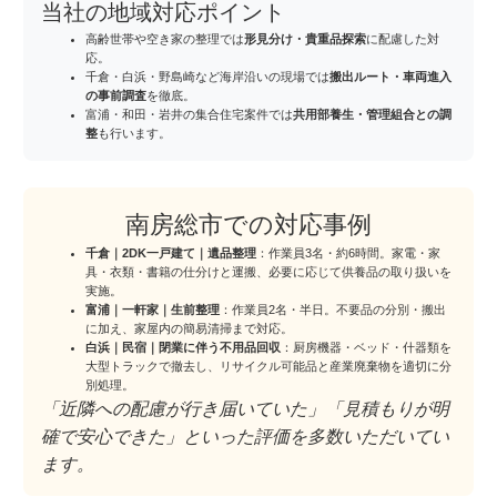
当社の地域対応ポイント
高齢世帯や空き家の整理では
形見分け・貴重品探索
に配慮した対
応。
千倉・白浜・野島崎など海岸沿いの現場では
搬出ルート・車両進入
の事前調査
を徹底。
富浦・和田・岩井の集合住宅案件では
共用部養生・管理組合との調
整
も行います。
南房総市での対応事例
千倉｜2DK一戸建て｜遺品整理
：作業員3名・約6時間。家電・家
具・衣類・書籍の仕分けと運搬、必要に応じて供養品の取り扱いを
実施。
富浦｜一軒家｜生前整理
：作業員2名・半日。不要品の分別・搬出
に加え、家屋内の簡易清掃まで対応。
白浜｜民宿｜閉業に伴う不用品回収
：厨房機器・ベッド・什器類を
大型トラックで撤去し、リサイクル可能品と産業廃棄物を適切に分
別処理。
「近隣への配慮が行き届いていた」「見積もりが明
確で安心できた」といった評価を多数いただいてい
ます。