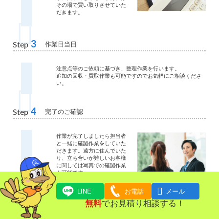
その場で買い取りさせていた
だきます。
3
作業日当日
Step
注意点等のご依頼に基づき、整理作業を行います。
追加の回収・買取作業も可能ですのでお気軽にご相談くださ
い。
4
完了のご確認
Step
作業が完了しましたら担当者
と一緒に確認作業をしていた
だきます。遠方に住んでいた
り、立ち合いが難しいお客様
に関しては写真での確認作業
も可能です。
ご確認が終わりましたら、お
引渡し、清算となります。

LINE
お電話
メール
無料
でお見積り相談する！