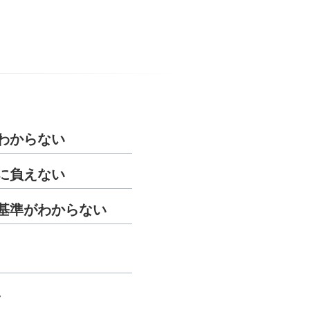
わからない
に負えない
基準がわからない
、