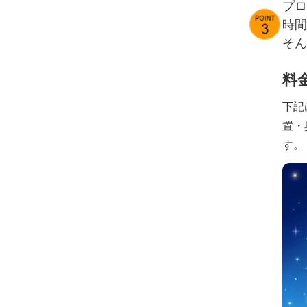
プロ
時間
そん
料
下記
置・
す。