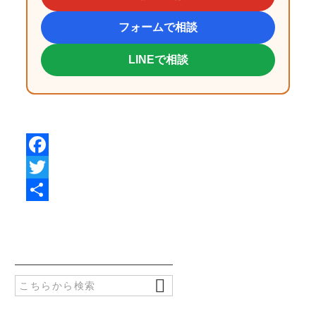
フォームで相談
LINEで相談
F
a
T
c
w
共
e
i
有
b
t
o
t
o
e