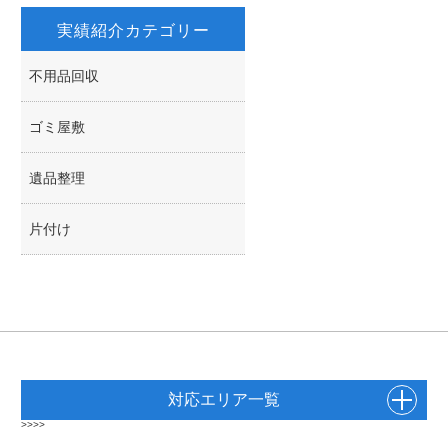
k
r
実績紹介カテゴリー
不用品回収
ゴミ屋敷
遺品整理
片付け
対応エリア一覧
>>>>