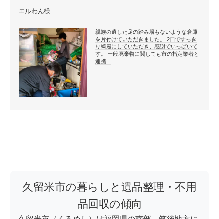
エルわん様
親族の遺した足の踏み場もないような倉庫
を片付けていただきました。 2日ですっき
り綺麗にしていただき、感謝でいっぱいで
す。 一般廃棄物に関しても市の指定業者と
連携…
久留米市の暮らしと遺品整理・不用
品回収の傾向
久留米市（くるめし）は福岡県の南部、筑後地方に