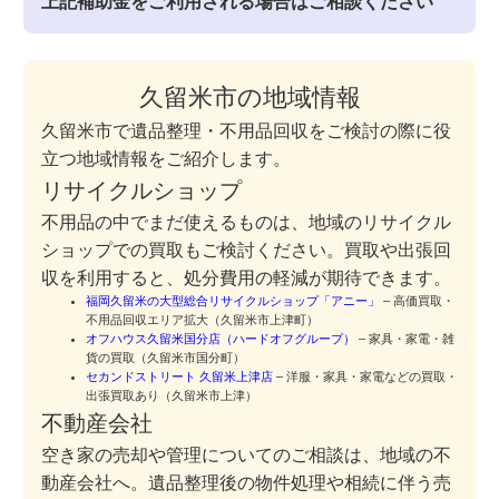
上記補助金をご利用される場合はご相談ください
久留米市の地域情報
久留米市で遺品整理・不用品回収をご検討の際に役
立つ地域情報をご紹介します。
リサイクルショップ
不用品の中でまだ使えるものは、地域のリサイクル
ショップでの買取もご検討ください。買取や出張回
収を利用すると、処分費用の軽減が期待できます。
福岡久留米の大型総合リサイクルショップ「アニー」
– 高価買取・
不用品回収エリア拡大（久留米市上津町）
オフハウス久留米国分店（ハードオフグループ）
– 家具・家電・雑
貨の買取（久留米市国分町）
セカンドストリート 久留米上津店
– 洋服・家具・家電などの買取・
出張買取あり（久留米市上津）
不動産会社
空き家の売却や管理についてのご相談は、地域の不
動産会社へ。遺品整理後の物件処理や相続に伴う売