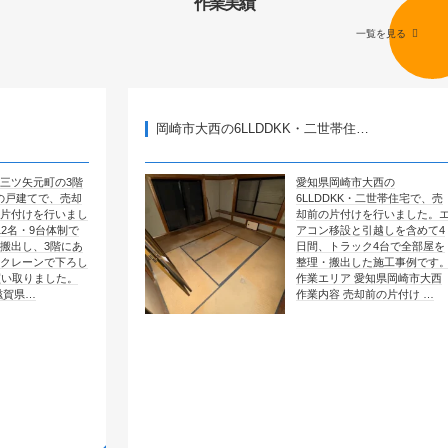
作業実績
一覧を見る
岡崎市大西の6LLDDKK・二世帯住…
3階
愛知県岡崎市大西の
売却
6LLDDKK・二世帯住宅で、売
まし
却前の片付けを行いました。エ
で
アコン移設と引越しを含めて4
にあ
日間、トラック4台で全部屋を
ろし
整理・搬出した施工事例です。
。
作業エリア 愛知県岡崎市大西
作業内容 売却前の片付け …