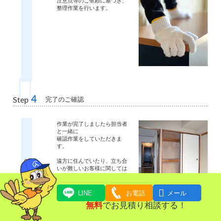
注意点等のご依頼に基づき、
整理作業を行います。
4
完了のご確認
Step
作業が完了しましたら担当者
と一緒に
確認作業をしていただきま
す。
遠方に住んでいたり、立ち合
いが難しいお客様に関しては
写真での確認作業も可能で
す。

LINE
お電話
メール
無料
でお見積り相談する！