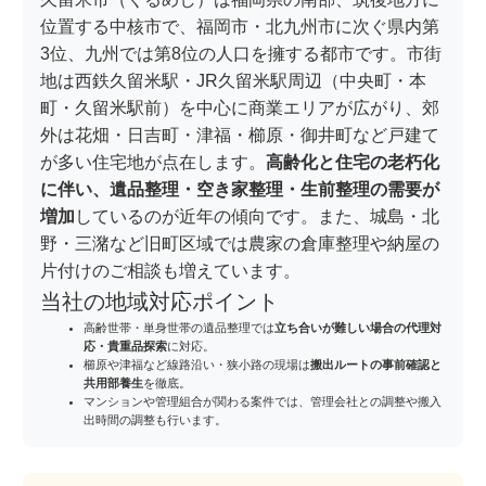
位置する中核市で、福岡市・北九州市に次ぐ県内第
3位、九州では第8位の人口を擁する都市です。市街
地は西鉄久留米駅・JR久留米駅周辺（中央町・本
町・久留米駅前）を中心に商業エリアが広がり、郊
外は花畑・日吉町・津福・櫛原・御井町など戸建て
が多い住宅地が点在します。
高齢化と住宅の老朽化
に伴い、遺品整理・空き家整理・生前整理の需要が
増加
しているのが近年の傾向です。また、城島・北
野・三潴など旧町区域では農家の倉庫整理や納屋の
片付けのご相談も増えています。
当社の地域対応ポイント
高齢世帯・単身世帯の遺品整理では
立ち合いが難しい場合の代理対
応・貴重品探索
に対応。
櫛原や津福など線路沿い・狭小路の現場は
搬出ルートの事前確認と
共用部養生
を徹底。
マンションや管理組合が関わる案件では、管理会社との調整や搬入
出時間の調整も行います。