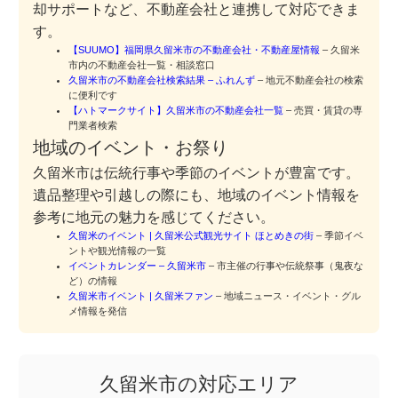
却サポートなど、不動産会社と連携して対応できま
す。
【SUUMO】福岡県久留米市の不動産会社・不動産屋情報
– 久留米
市内の不動産会社一覧・相談窓口
久留米市の不動産会社検索結果 – ふれんず
– 地元不動産会社の検索
に便利です
【ハトマークサイト】久留米市の不動産会社一覧
– 売買・賃貸の専
門業者検索
地域のイベント・お祭り
久留米市は伝統行事や季節のイベントが豊富です。
遺品整理や引越しの際にも、地域のイベント情報を
参考に地元の魅力を感じてください。
久留米のイベント | 久留米公式観光サイト ほとめきの街
– 季節イベ
ントや観光情報の一覧
イベントカレンダー – 久留米市
– 市主催の行事や伝統祭事（鬼夜な
ど）の情報
久留米市イベント | 久留米ファン
– 地域ニュース・イベント・グル
メ情報を発信
久留米市の対応エリア