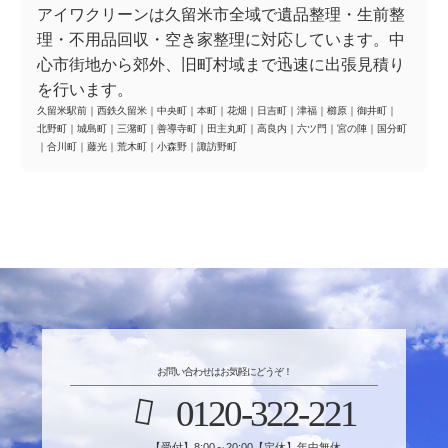
アイワクリーンは久留米市全域で遺品整理・生前整
理・不用品回収・空き家整理に対応しています。中
心市街地から郊外、旧町村域まで迅速に出張見積り
を行います。
久留米駅前
｜
西鉄久留米
｜
中央町
｜
本町
｜
花畑
｜
日吉町
｜
津福
｜
櫛原
｜
御井町
｜
北野町
｜
城島町
｜
三潴町
｜
善導寺町
｜
田主丸町
｜
高良内
｜
六ツ門
｜
宮の陣
｜
国分町
｜
合川町
｜
藤光
｜
荒木町
｜
小森野
｜
諏訪野町
お問い合わせはお気軽にどうぞ！
0120-322-221
【受付】8:00～20:00【定休】年中無休