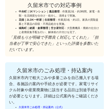
久留米市での対応事例
中央町｜1Kマンション｜遺品整理
：作業員2名・約3時間。家電・衣
類・生活雑貨を仕分け・処分し、清掃まで実施。
花畑｜2LDK一軒家｜生前整理
：作業員3名・約1日。家具の買取提
案と不要品の回収・不用品処分を実施。
城島町｜納屋・倉庫整理｜空き家対応
：大型農機具・廃材の仕分け
と産廃収集手配を行い、解体前の片付けを完了。
「見積もりが明確で手際良く対応してくれた」「担
当者が丁寧で安心できた」といった評価を多数いた
だいています。
久留米市のごみ処理・持込案内
久留米市内で粗大ごみや多量ごみを自己搬入する場
合、各施設の案内や手続きが必要です。家電リサイ
クル対象や産業廃棄物に該当する品目は別途手続き
が必要となります。詳細は公式案内をご確認くださ
い。
久留米市ごみ処理・持込案内（公式）