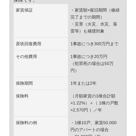
家賃保証
・家賃額×復旧期間（修繕
完了までの期間）
・災害（火災、水災、落
雷等）も補償対象
原状回復費用
1事故につき300万円まで
その他費用
1事故につき20万円
（犯罪死の場合は50万
円）
保険期間
1年または2年
保険料
（月額家賃の1棟合計額
×1.22%）＋（ 1棟の戸数
×2,570円 ）／年
保険料の例
・1棟10戸、家賃50,000
円のアパートの場合