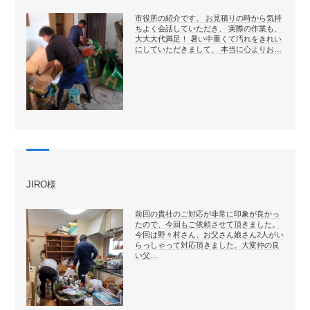
市役所の紹介です。 お見積りの時から気持
ちよく会話していただき、 実際の作業も、
大大大代満足！ 暑い中重くて汚れをきれい
にしていただきまして、 本当に心よりお…
JIRO様
前回の貴社のご対応が非常に印象が良かっ
たので、今回もご依頼させて頂きました。
今回は野々村さん、お父さん娘さん2人がい
らっしゃって対応頂きました。大変仲の良
い父…