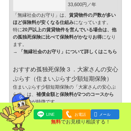
33,600円／年
「無縁社会のお守り」は、
賃貸物件の戸数が多い
ほど保険料が安くなる仕組み
になっています。
特に
20戸以上の賃貸物件を営んでいる場合は、他
の孤独死保険に比べて保険料がかなりお得
になり
ます。
→ 「無縁社会のお守り」について詳しくはこちら
おすすめ孤独死保険３．大家さんの安心
ぷらす（住まいぷらす少額短期保険）
住まいぷらす少額短期保険の「大家さんの安心ぷ
らす」は、
補償金額と保険料が2つのコースから
選べる
のが特徴です。
家賃保証
なし

LINE
お電話
メール
※臨時費用保険金に含ま
無料
でお見積り相談する！
れる