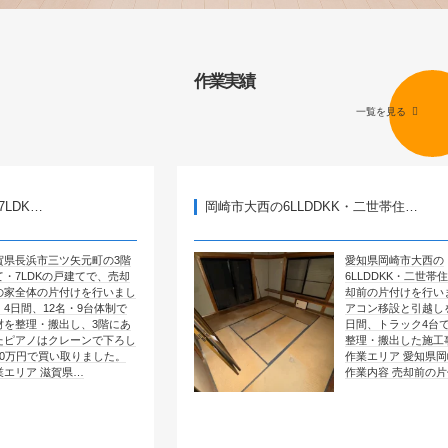
作業実績
一覧を見る
岡崎市大西の6LLDDKK・二世帯住…
ツ矢元町の3階
愛知県岡崎市大西の
の戸建てで、売却
6LLDDKK・二世帯住宅で、売
片付けを行いまし
却前の片付けを行いました。エ
2名・9台体制で
アコン移設と引越しを含めて4
出し、3階にあ
日間、トラック4台で全部屋を
クレーンで下ろし
整理・搬出した施工事例です。
い取りました。
作業エリア 愛知県岡崎市大西
賀県…
作業内容 売却前の片付け …