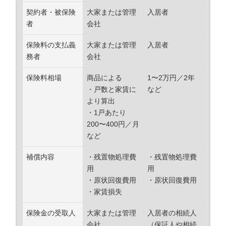
契約者・被保険
大家または管理
入居者
者
会社
保険料の支払義
大家または管理
入居者
務者
会社
保険料相場
商品による
1〜2万円／2年
・戸数と家賃に
など
より算出
・1戸あたり
200〜400円／月
など
補償内容
・残置物処理費
・残置物処理費
用
用
・原状回復費用
・原状回復費用
・家賃損失
保険金の受取人
大家または管理
入居者の相続人
会社
（保証人や相続