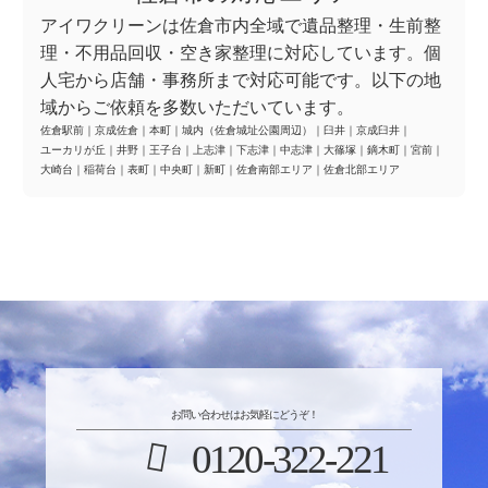
アイワクリーンは佐倉市内全域で遺品整理・生前整
理・不用品回収・空き家整理に対応しています。個
人宅から店舗・事務所まで対応可能です。以下の地
域からご依頼を多数いただいています。
佐倉駅前
｜
京成佐倉
｜
本町
｜
城内（佐倉城址公園周辺）
｜
臼井
｜
京成臼井
｜
ユーカリが丘
｜
井野
｜
王子台
｜
上志津
｜
下志津
｜
中志津
｜
大篠塚
｜
鏑木町
｜
宮前
｜
大崎台
｜
稲荷台
｜
表町
｜
中央町
｜
新町
｜
佐倉南部エリア
｜
佐倉北部エリア
お問い合わせはお気軽にどうぞ！
0120-322-221