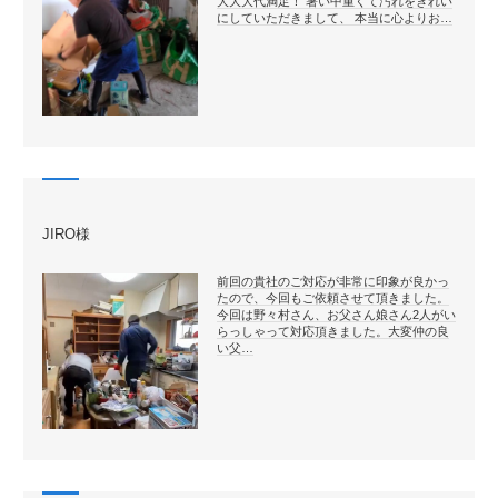
大大大代満足！ 暑い中重くて汚れをきれい
にしていただきまして、 本当に心よりお…
JIRO様
前回の貴社のご対応が非常に印象が良かっ
たので、今回もご依頼させて頂きました。
今回は野々村さん、お父さん娘さん2人がい
らっしゃって対応頂きました。大変仲の良
い父…