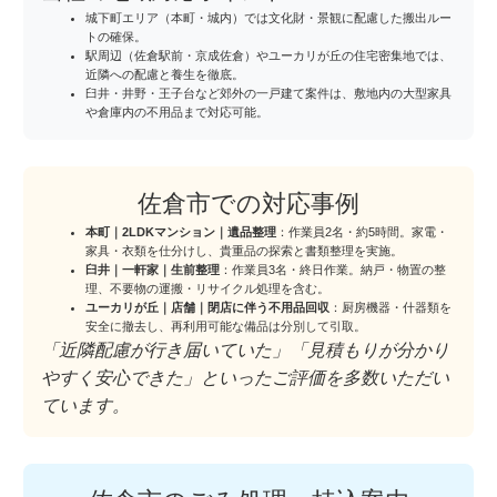
城下町エリア（本町・城内）では文化財・景観に配慮した搬出ルー
トの確保。
駅周辺（佐倉駅前・京成佐倉）やユーカリが丘の住宅密集地では、
近隣への配慮と養生を徹底。
臼井・井野・王子台など郊外の一戸建て案件は、敷地内の大型家具
や倉庫内の不用品まで対応可能。
佐倉市での対応事例
本町｜2LDKマンション｜遺品整理
：作業員2名・約5時間。家電・
家具・衣類を仕分けし、貴重品の探索と書類整理を実施。
臼井｜一軒家｜生前整理
：作業員3名・終日作業。納戸・物置の整
理、不要物の運搬・リサイクル処理を含む。
ユーカリが丘｜店舗｜閉店に伴う不用品回収
：厨房機器・什器類を
安全に撤去し、再利用可能な備品は分別して引取。
「近隣配慮が行き届いていた」「見積もりが分かり
やすく安心できた」といったご評価を多数いただい
ています。