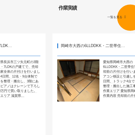
作業実績
一覧を見る
岡崎市大西の6LLDDKK・二世帯住…
矢元町の3階
愛知県岡崎市大西の
建てで、売却
6LLDDKK・二世帯住宅で、売
けを行いまし
却前の片付けを行いました。エ
・9台体制で
アコン移設と引越しを含めて4
し、3階にあ
日間、トラック4台で全部屋を
ーンで下ろし
整理・搬出した施工事例です。
取りました。
作業エリア 愛知県岡崎市大西
県…
作業内容 売却前の片付け …