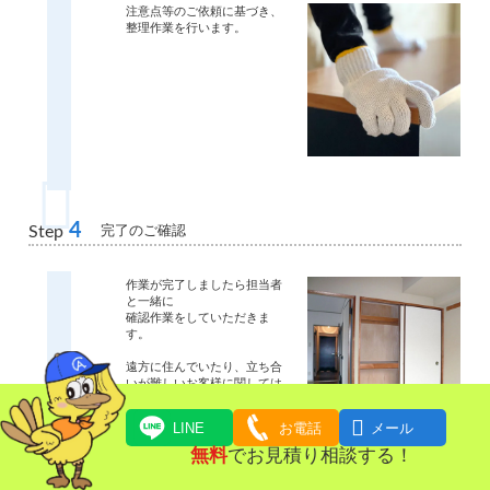
注意点等のご依頼に基づき、
整理作業を行います。
4
完了のご確認
Step
作業が完了しましたら担当者
と一緒に
確認作業をしていただきま
す。
遠方に住んでいたり、立ち合
いが難しいお客様に関しては
写真での確認作業も可能で
す。

LINE
お電話
メール
無料
でお見積り相談する！