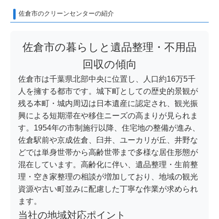
佐倉市のクリーンセンターの紹介
佐倉市の暮らしと遺品整理・不用品
回収の傾向
佐倉市は千葉県北部中央に位置し、人口約16万5千
人を擁する都市です。城下町としての歴史的景観が
残る本町・城内周辺は日本遺産に認定され、観光振
興による短期滞在や移住ニーズの高まりが見られま
す。1954年の市制施行以降、住宅地の整備が進み、
佐倉駅前や京成佐倉、臼井、ユーカリが丘、井野な
どでは単身世帯から高齢世帯まで多様な居住形態が
混在しています。高齢化に伴い、遺品整理・生前整
理・空き家整理の相談が増加しており、地域の観光
資源や古い町並みに配慮した丁寧な作業が求められ
ます。
当社の地域対応ポイント