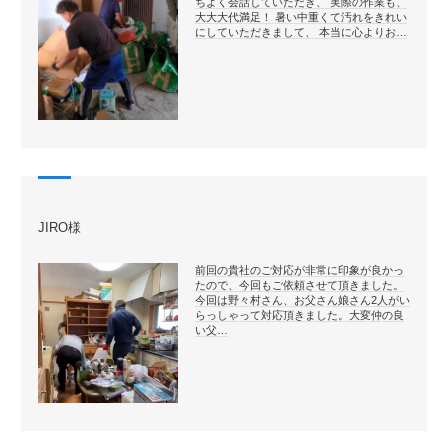
ちよく会話していただき、 実際の作業も、
大大大代満足！ 暑い中重くて汚れをきれい
にしていただきまして、 本当に心よりお…
JIRO様
前回の貴社のご対応が非常に印象が良かっ
たので、今回もご依頼させて頂きました。
今回は野々村さん、お父さん娘さん2人がい
らっしゃって対応頂きました。大変仲の良
い父…