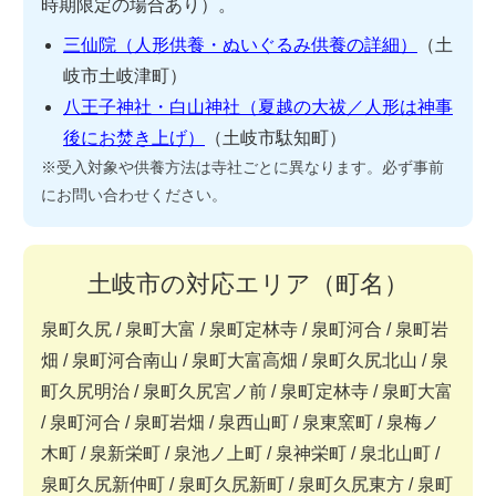
時期限定の場合あり）。
三仙院（人形供養・ぬいぐるみ供養の詳細）
（土
岐市土岐津町）
八王子神社・白山神社（夏越の大祓／人形は神事
後にお焚き上げ）
（土岐市駄知町）
※受入対象や供養方法は寺社ごとに異なります。必ず事前
にお問い合わせください。
土岐市の対応エリア（町名）
泉町久尻 / 泉町大富 / 泉町定林寺 / 泉町河合 / 泉町岩
畑 / 泉町河合南山 / 泉町大富高畑 / 泉町久尻北山 / 泉
町久尻明治 / 泉町久尻宮ノ前 / 泉町定林寺 / 泉町大富
/ 泉町河合 / 泉町岩畑 / 泉西山町 / 泉東窯町 / 泉梅ノ
木町 / 泉新栄町 / 泉池ノ上町 / 泉神栄町 / 泉北山町 /
泉町久尻新仲町 / 泉町久尻新町 / 泉町久尻東方 / 泉町