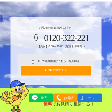
お問い合わせはお気軽にどうぞ！
0120-322-221
【受付】8:00～20:00【定休】年中無休
LINEで無料相談はこちら（写真OK）
LINEで相談する

LINE
お電話
メール
無料
でお見積り相談する！