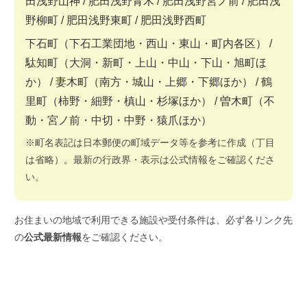
田浅野山神 / 肥田浅野青木 / 肥田浅野宮ノ前 / 肥田浅
野柳町 / 肥田浅野東町 / 肥田浅野西町
下石町（下石工業団地・西山・東山・町内各区） /
駄知町（大洞・新町・上山・中山・下山・旭町ほ
か） / 妻木町（南方・城山・上郷・下郷ほか） / 鶴
里町（柿野・細野・槙山・杉塚ほか） / 曽木町（不
動・宮ノ前・中切・中野・猿爪ほか）
※町名表記は日本郵便の町域データ等を参考に作成（丁目
は省略）。最新の行政界・表示は公式情報をご確認くださ
い。
お住まいの地域で利用できる施設や受付条件は、必ず各リンク先
の
公式最新情報
をご確認ください。