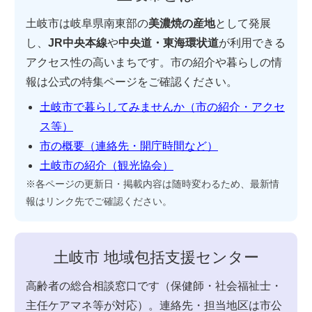
土岐市は岐阜県南東部の
美濃焼の産地
として発展
し、
JR中央本線
や
中央道・東海環状道
が利用できる
アクセス性の高いまちです。市の紹介や暮らしの情
報は公式の特集ページをご確認ください。
土岐市で暮らしてみませんか（市の紹介・アクセ
ス等）
市の概要（連絡先・開庁時間など）
土岐市の紹介（観光協会）
※各ページの更新日・掲載内容は随時変わるため、最新情
報はリンク先でご確認ください。
土岐市 地域包括支援センター
高齢者の総合相談窓口です（保健師・社会福祉士・
主任ケアマネ等が対応）。連絡先・担当地区は市公