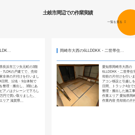
土岐市周辺での作業実績
一覧を見る
岡崎市大西の6LLDDKK・二世帯住…
矢元町の3階
愛知県岡崎市大西の
戸建てで、売却
6LLDDKK・二世帯住宅で、売
付けを行いまし
却前の片付けを行いました。エ
名・9台体制で
アコン移設と引越しを含めて4
し、3階にあ
日間、トラック4台で全部屋を
レーンで下ろし
整理・搬出した施工事例です。
取りました。
作業エリア 愛知県岡崎市大西
県…
作業内容 売却前の片付け …