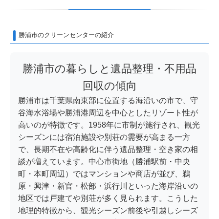
勝浦市のクリーンセンターの紹介
勝浦市の暮らしと遺品整理・不用品
回収の傾向
勝浦市は千葉県南東部に位置する海沿いの市で、守
谷海水浴場や勝浦港周辺を中心としたリゾート性が
高いのが特徴です。1958年に市制が施行され、観光
シーズンには宿泊施設や別荘の需要が高まる一方
で、長期不在や高齢化に伴う遺品整理・空き家の相
談が増えています。中心市街地（勝浦駅前・中央
町・本町周辺）ではマンションや商店が並び、鵜
原・興津・新官・松部・浜行川といった海岸沿いの
地区では戸建てや別荘が多く見られます。こうした
地理的特徴から、観光シーズン前後や引越しシーズ