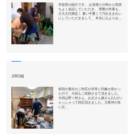
市役所の紹介です。 お見積りの時から気持
ちよく会話していただき、 実際の作業も、
大大大代満足！ 暑い中重くて汚れをきれい
にしていただきまして、 本当に心よりお…
JIRO様
前回の貴社のご対応が非常に印象が良かっ
たので、今回もご依頼させて頂きました。
今回は野々村さん、お父さん娘さん2人がい
らっしゃって対応頂きました。大変仲の良
い父…