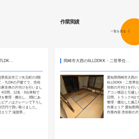
作業実績
一覧を見る
岡崎市大西の6LLDDKK・二世帯住…
矢元町の3階
愛知県岡崎市大西の
戸建てで、売却
6LLDDKK・二世帯住宅で、売
付けを行いまし
却前の片付けを行いました。エ
・9台体制で
アコン移設と引越しを含めて4
し、3階にあ
日間、トラック4台で全部屋を
レーンで下ろし
整理・搬出した施工事例です。
取りました。
作業エリア 愛知県岡崎市大西
県…
作業内容 売却前の片付け …