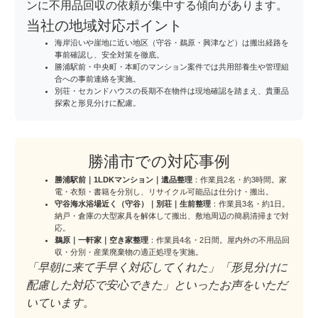
ンに不用品回収の依頼が集中する傾向があります。
当社の地域対応ポイント
海岸沿いや崖地に近い地区（守谷・鵜原・興津など）は搬出経路を
事前確認し、安全対策を徹底。
勝浦駅前・中央町・本町のマンション案件では共用部養生や管理組
合への事前連絡を実施。
別荘・セカンドハウスの長期不在物件は現地確認を踏まえ、貴重品
探索と形見分けに配慮。
勝浦市での対応事例
勝浦駅前｜1LDKマンション｜遺品整理
：作業員2名・約3時間。家
電・衣類・書籍を分別し、リサイクル可能品は仕分け・搬出。
守谷海水浴場近く（守谷）｜別荘｜生前整理
：作業員3名・約1日。
納戸・倉庫の大型家具を解体して搬出、敷地周辺の簡易清掃まで対
応。
鵜原｜一軒家｜空き家整理
：作業員4名・2日間。屋内外の不用品回
収・分別・産業廃棄物の適正処理を実施。
「早朝に来て手早く対応してくれた」「形見分けに
配慮した対応で安心できた」といったお声をいただ
いています。