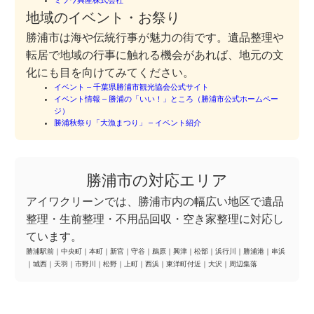
ミツワ興産株式会社
地域のイベント・お祭り
勝浦市は海や伝統行事が魅力の街です。遺品整理や
転居で地域の行事に触れる機会があれば、地元の文
化にも目を向けてみてください。
イベント – 千葉県勝浦市観光協会公式サイト
イベント情報 – 勝浦の「いい！」ところ（勝浦市公式ホームペー
ジ）
勝浦秋祭り「大漁まつり」 – イベント紹介
勝浦市の対応エリア
アイワクリーンでは、勝浦市内の幅広い地区で遺品
整理・生前整理・不用品回収・空き家整理に対応し
ています。
勝浦駅前
｜
中央町
｜
本町
｜
新官
｜
守谷
｜
鵜原
｜
興津
｜
松部
｜
浜行川
｜
勝浦港
｜
串浜
｜
城西
｜
天羽
｜
市野川
｜
松野
｜
上町
｜
西浜
｜
東洋町付近
｜
大沢
｜
周辺集落