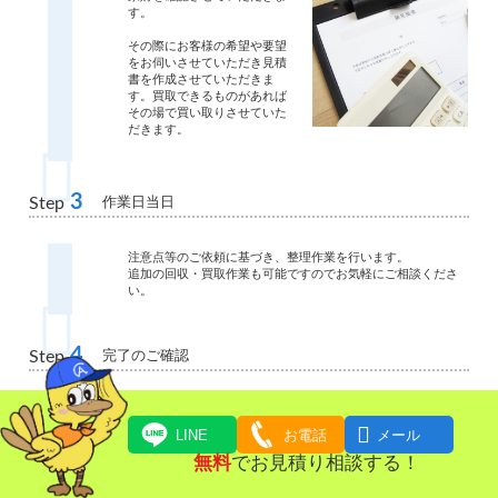
す。
その際にお客様の希望や要望
をお伺いさせていただき見積
書を作成させていただきま
す。買取できるものがあれば
その場で買い取りさせていた
だきます。
3
作業日当日
Step
注意点等のご依頼に基づき、整理作業を行います。
追加の回収・買取作業も可能ですのでお気軽にご相談くださ
い。
4
完了のご確認
Step
作業が完了しましたら担当者
と一緒に確認作業をしていた

LINE
お電話
メール
だきます。遠方に住んでいた
無料
でお見積り相談する！
り、立ち合いが難しいお客様
に関しては写真での確認作業
も可能です。