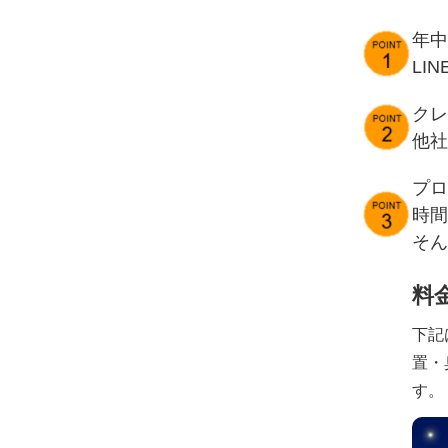
年中
LI
クレ
他社
プロ
時間
そん
料
下記
置・
す。