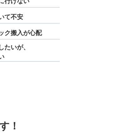
に行けない
いて不安
ック搬入が心配
したいが、
い
す！