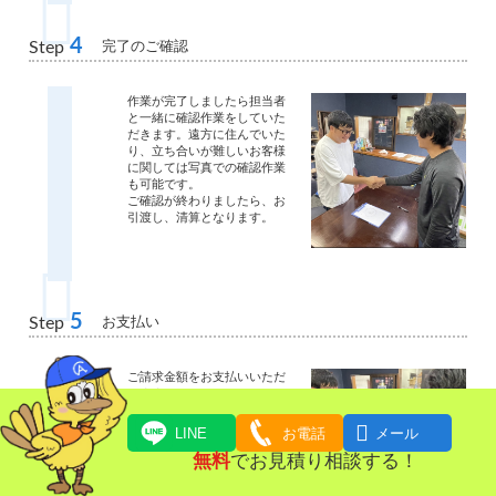
4
完了のご確認
Step
作業が完了しましたら担当者
と一緒に確認作業をしていた
だきます。遠方に住んでいた
り、立ち合いが難しいお客様
に関しては写真での確認作業
も可能です。
ご確認が終わりましたら、お
引渡し、清算となります。
5
お支払い
Step
ご請求金額をお支払いいただ
きます。
現金・クレジットカード・お
振込にてお支払いいただけま

LINE
お電話
メール
す。
無料
でお見積り相談する！
作業日当日から買い取り金額
と作業整理費用との相殺が可
能です。