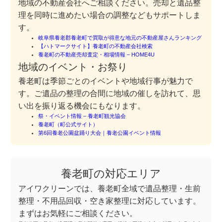
地域の不動産会社へご相談ください。売却と遺品整
理を同時に進めたい場合の調整などもサポートしま
す。
岐阜県養老郡養老町で買取が得意な地元の不動産屋さんランキング
【ハトマークサイト】養老町の不動産会社検索
養老町の不動産売却査定・相場情報 – HOME4U
地域のイベント・お祭り
養老町は季節ごとのイベントや地域行事が魅力で
す。ご遺品の整理の合間に地域の催しを訪れて、思
い出を振り返る機会にもなります。
祭・イベント情報 – 養老町観光協会
養老町（町公式サイト）
第6回養老公園盆踊り大会｜養老公園イベント情報
養老町の対応エリア
アイワクリーンでは、養老町全域で遺品整理・生前
整理・不用品回収・空き家整理に対応しています。
まずはお気軽にご相談ください。