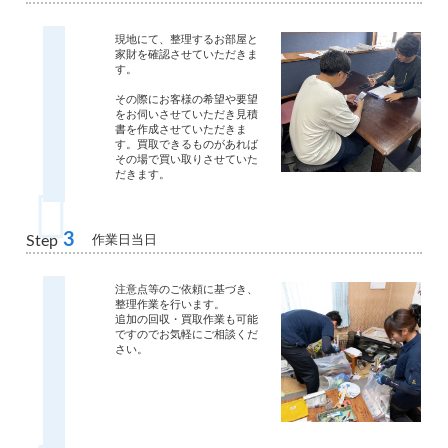
現地にて、整理するお部屋と
家財を確認させていただきま
す。
その際にお客様の希望や要望
をお伺いさせていただき見積
書を作成させていただきま
す。買取できるものがあれば
その場で買い取りさせていた
だきます。
3
作業日当日
Step
注意点等のご依頼に基づき、
整理作業を行います。
追加の回収・買取作業も可能
ですのでお気軽にご相談くだ
さい。