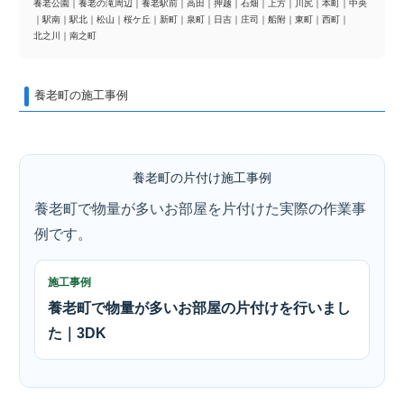
養老公園
｜
養老の滝周辺
｜
養老駅前
｜
高田
｜
押越
｜
石畑
｜
上方
｜
川尻
｜
本町
｜
中央
｜
駅南
｜
駅北
｜
松山
｜
桜ケ丘
｜
新町
｜
泉町
｜
日吉
｜
庄司
｜
船附
｜
東町
｜
西町
｜
北之川
｜
南之町
養老町の施工事例
養老町の片付け施工事例
養老町で物量が多いお部屋を片付けた実際の作業事
例です。
施工事例
養老町で物量が多いお部屋の片付けを行いまし
た｜3DK