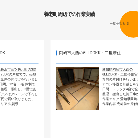
養老町周辺での作業実績
一覧を見る
岡崎市大西の6LLDDKK・二世帯住…
矢元町の3階
愛知県岡崎市大西の
建てで、売却
6LLDDKK・二世帯住宅で、売
けを行いまし
却前の片付けを行いました。エ
・9台体制で
アコン移設と引越しを含めて4
し、3階にあ
日間、トラック4台で全部屋を
ーンで下ろし
整理・搬出した施工事例です。
りました。
作業エリア 愛知県岡崎市大西
…
作業内容 売却前の片付け …