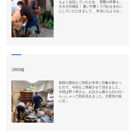
ちよく会話していただき、 実際の作業も、
大大大代満足！ 暑い中重くて汚れをきれい
にしていただきまして、 本当に心よりお…
JIRO様
前回の貴社のご対応が非常に印象が良かっ
たので、今回もご依頼させて頂きました。
今回は野々村さん、お父さん娘さん2人がい
らっしゃって対応頂きました。大変仲の良
い父…