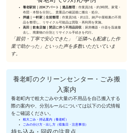
養老駅前｜2DKアパート｜遺品整理
：作業員2名・約3時間。家電・
布団・本類を分別し、貴重品の確認後に搬出・処分。
押越｜一軒家｜生前整理
：作業員3名・約1日。納戸や屋根裏の不用
品を整理し、リサイクル可能品は買取・再利用を実施。
高田｜飲食店舗｜閉店に伴う不用品回収
：厨房機器・什器を迅速撤
去し、廃棄物の分別とリサイクル手続きを代行。
「親切・丁寧で安心できた」「近隣へも配慮した作
業で助かった」といった声を多数いただいていま
す。
養老町のクリーンセンター・ごみ搬
入案内
養老町内で粗大ごみや大量の不用品を自己搬入する
際の案内や、分別ルールについては以下の公式情報
をご確認ください。
粗大ごみ・持込案内（養老町）
ごみの分け方・出し方（収集日・注意事項）
持ち込み・回収の注意点