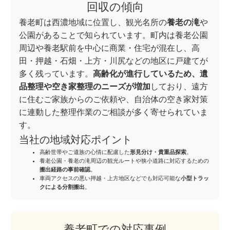
回収の傾向
養老町は西濃地域に位置し、観光名所の
養老の滝
や
公園があることで知られています。町内は養老公園
周辺や養老駅前を中心に商業・住宅が混在し、高
田・押越・石畑・上方・川尻などの地区に戸建てが
多く残っています。
高齢化が進行しているため、遺
品整理や空き家整理のニーズが増加
しており、遠方
に住むご家族からのご依頼や、自治体の空き家対策
に連動した整理作業のご相談が多く寄せられていま
す。
当社の地域対応ポイント
高齢世帯やご遺族の心情に配慮した
形見分け・貴重品探索
。
養老公園・養老の滝周辺の観光ルートや狭小道路に対応するための
搬出経路の事前確認
。
車両アクセスの悪い押越・上方地区などでも対応可能な
小型トラッ
クによる分割搬出
。
養老町での対応事例