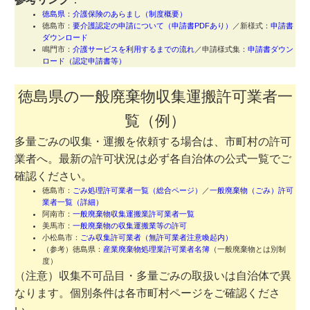
徳島県：介護保険のあらまし（制度概要）
徳島市：
要介護認定の申請について（申請書PDFあり）
／新様式：
申請書
ダウンロード
鳴門市：
介護サービスを利用するまでの流れ
／申請様式集：
申請書ダウン
ロード（認定申請書等）
徳島県の一般廃棄物収集運搬許可業者一
覧（例）
多量ごみの収集・運搬を依頼する場合は、市町村の許可
業者へ。最新の許可状況は必ず各自治体の公式一覧でご
確認ください。
徳島市：
ごみ処理許可業者一覧（総合ページ）
／
一般廃棄物（ごみ）許可
業者一覧（詳細）
阿南市：
一般廃棄物収集運搬業許可業者一覧
美馬市：
一般廃棄物の収集運搬業等の許可
小松島市：
ごみ収集許可業者（無許可業者注意喚起内）
（参考）徳島県：
産業廃棄物処理業許可業者名簿
（一般廃棄物とは別制
度）
（注意）収集不可品目・多量ごみの取扱いは自治体で異
なります。個別条件は各市町村ページをご確認くださ