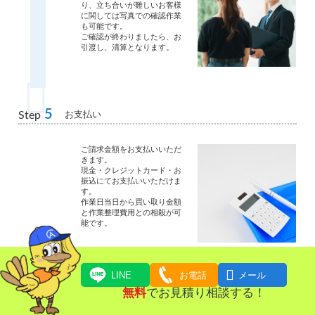
り、立ち合いが難しいお客様
に関しては写真での確認作業
も可能です。
ご確認が終わりましたら、お
引渡し、清算となります。
5
お支払い
Step
ご請求金額をお支払いいただ
きます。
現金・クレジットカード・お
振込にてお支払いいただけま
す。
作業日当日から買い取り金額
と作業整理費用との相殺が可
能です。

LINE
お電話
メール
無料
でお見積り相談する！