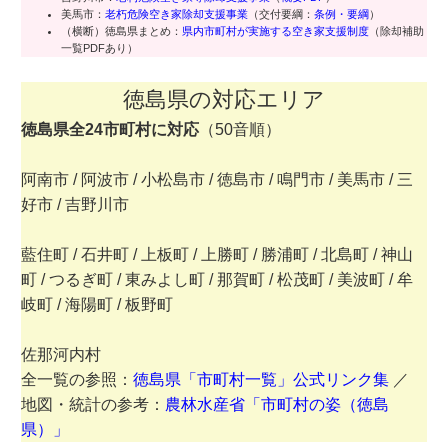
美馬市：
老朽危険空き家除却支援事業
（交付要綱：
条例・要綱
）
（横断）徳島県まとめ：
県内市町村が実施する空き家支援制度
（除却補助
一覧PDFあり）
徳島県の対応エリア
徳島県全24市町村に対応
（50音順）
阿南市 / 阿波市 / 小松島市 / 徳島市 / 鳴門市 / 美馬市 / 三
好市 / 吉野川市
藍住町 / 石井町 / 上板町 / 上勝町 / 勝浦町 / 北島町 / 神山
町 / つるぎ町 / 東みよし町 / 那賀町 / 松茂町 / 美波町 / 牟
岐町 / 海陽町 / 板野町
佐那河内村
全一覧の参照：
徳島県「市町村一覧」公式リンク集
／
地図・統計の参考：
農林水産省「市町村の姿（徳島
県）」