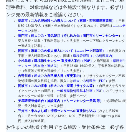
理手数料、対象地域などは各施設で異なります。必ずリ
ンク先の最新情報をご確認ください。
徳島市：ごみ処理施設への搬入について（東部・西部環境事業所）
：平日
8:30–16:00 受入（祝日・年末年始除く）など案内あり。資源類は
エコステ
ーション
参照。
鳴門市：粗大ごみ・電気製品（持ち込み先：鳴門市クリーンセンター）
：
受入日時・対象・手数料等はリンク先参照（ページ下部にクリーンセンタ
ー連絡先を記載）。
阿南市：家庭ごみの個人搬入について（エコパーク阿南等）
：自己搬入の
手順・搬入時間等の案内あり。関連：
環境管理課（ごみ処理案内）
小松島市：環境衛生センター 直接搬入案内（PDF）
／施設情報：
環境衛生
センター（所在地・連絡先）
：平日15:00–16:30 受入、手数料等の記載あ
り（年度等で変更の可能性／リンク先参照）。
吉野川市：粗大ごみ自己搬入日（変更案内）
：リサイクルセンター／不燃
物処理場の搬入日程を掲載。搬入には
粗大ごみ処理券（PDF）
参照。
阿波市：ごみの収集（粗大ごみ・家電リサイクル等）
：自己搬入や各リサ
イクルセンターの運用は、
一般廃棄物処理基本計画（PDF）
内「リサイク
ルセンターの維持・管理」に記載（参照ページ）。
美馬環境整備組合：施設案内（クリーンセンター美馬 等）
：処理施設の概
要・受入対象等はリンク先参照。
三好市・東みよし町：清掃センターへの直接持ち込み
（みよし広域連
合）：月〜金 9:00–12:00／13:00–16:00、
手数料目安：10kgにつき100
円
、搬入前連絡要。
お住まいの地域で利用できる施設・受付条件は、必ず各