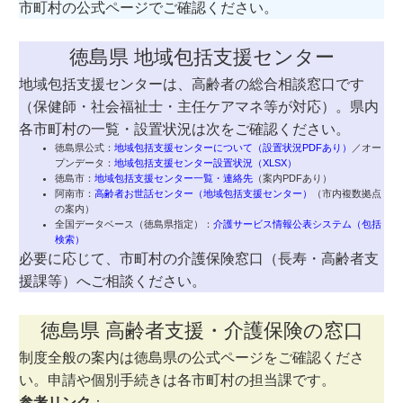
市町村の公式ページでご確認ください。
徳島県 地域包括支援センター
地域包括支援センターは、高齢者の総合相談窓口です
（保健師・社会福祉士・主任ケアマネ等が対応）。県内
各市町村の一覧・設置状況は次をご確認ください。
徳島県公式：
地域包括支援センターについて（設置状況PDFあり）
／オー
プンデータ：
地域包括支援センター設置状況（XLSX）
徳島市：
地域包括支援センター一覧・連絡先
（案内PDFあり）
阿南市：
高齢者お世話センター（地域包括支援センター）
（市内複数拠点
の案内）
全国データベース（徳島県指定）：
介護サービス情報公表システム（包括
検索）
必要に応じて、市町村の介護保険窓口（長寿・高齢者支
援課等）へご相談ください。
徳島県 高齢者支援・介護保険の窓口
制度全般の案内は徳島県の公式ページをご確認くださ
い。申請や個別手続きは各市町村の担当課です。
参考リンク
：