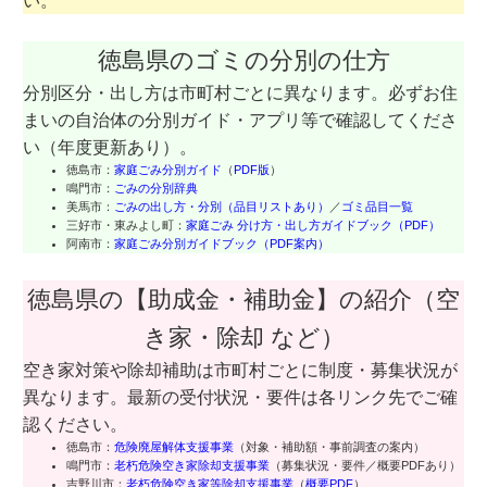
い。
徳島県のゴミの分別の仕方
分別区分・出し方は市町村ごとに異なります。必ずお住
まいの自治体の分別ガイド・アプリ等で確認してくださ
い（年度更新あり）。
徳島市：
家庭ごみ分別ガイド
（
PDF版
）
鳴門市：
ごみの分別辞典
美馬市：
ごみの出し方・分別（品目リストあり）
／
ゴミ品目一覧
三好市・東みよし町：
家庭ごみ 分け方・出し方ガイドブック（PDF）
阿南市：
家庭ごみ分別ガイドブック（PDF案内）
徳島県の【助成金・補助金】の紹介（空
き家・除却 など）
空き家対策や除却補助は市町村ごとに制度・募集状況が
異なります。最新の受付状況・要件は各リンク先でご確
認ください。
徳島市：
危険廃屋解体支援事業
（対象・補助額・事前調査の案内）
鳴門市：
老朽危険空き家除却支援事業
（募集状況・要件／概要PDFあり）
吉野川市：
老朽危険空き家等除却支援事業
（
概要PDF
）