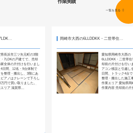
作業実績
一覧を見る
岡崎市大西の6LLDDKK・二世帯住…
矢元町の3階
愛知県岡崎市大西の
建てで、売却
6LLDDKK・二世帯住宅で、売
けを行いまし
却前の片付けを行いました。エ
・9台体制で
アコン移設と引越しを含めて4
し、3階にあ
日間、トラック4台で全部屋を
ーンで下ろし
整理・搬出した施工事例です。
取りました。
作業エリア 愛知県岡崎市大西
県…
作業内容 売却前の片付け …