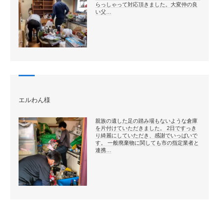
らっしゃって対応頂きました。大変仲の良
い父…
エルわん様
親族の遺した足の踏み場もないような倉庫
を片付けていただきました。 2日ですっき
り綺麗にしていただき、感謝でいっぱいで
す。 一般廃棄物に関しても市の指定業者と
連携…