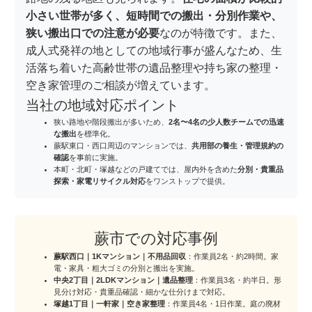
小さい世帯が多く、短時間での搬出・分別作業や、
狭い搬出口での注意が必要
なのが特徴です。また、
成人式発祥の地としての地域行事が盛んなため、生
活落ち着いた高齢世帯の遺品整理や持ち家の整理・
空き家管理のご相談が増えています。
当社の地域対応ポイント
狭い路地や階段搬出が多いため、
2名〜4名の少人数チームでの迅速
な搬出
を標準化。
蕨駅東口・西口周辺のマンションでは、
共用部の養生・管理規約の
確認
を事前に実施。
本町・北町・塚越などの戸建てでは、屋内外を含めた
分別・貴重品
探索・家電リサイクル対応
をワンストップで提供。
蕨市での対応事例
蕨駅西口｜1Kマンション｜不用品回収
：作業員2名・約2時間。家
電・家具・粗大ゴミの分別と搬出を実施。
中央2丁目｜2LDKマンション｜遺品整理
：作業員3名・約半日。形
見分け対応・貴重品確認・細かな仕分けまで対応。
塚越1丁目｜一軒家｜空き家整理
：作業員4名・1日作業。庭の廃材