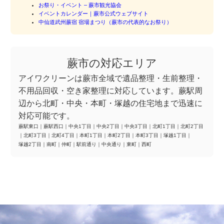
お祭り・イベント – 蕨市観光協会
イベントカレンダー｜蕨市公式ウェブサイト
中仙道武州蕨宿 宿場まつり（蕨市の代表的なお祭り）
蕨市の対応エリア
アイワクリーンは蕨市全域で遺品整理・生前整理・
不用品回収・空き家整理に対応しています。蕨駅周
辺から北町・中央・本町・塚越の住宅地まで迅速に
対応可能です。
蕨駅東口
｜
蕨駅西口
｜
中央1丁目
｜
中央2丁目
｜
中央3丁目
｜
北町1丁目
｜
北町2丁目
｜
北町3丁目
｜
北町4丁目
｜
本町1丁目
｜
本町2丁目
｜
本町3丁目
｜
塚越1丁目
｜
塚越2丁目
｜
南町
｜
仲町
｜
駅前通り
｜
中央通り
｜
東町
｜
西町