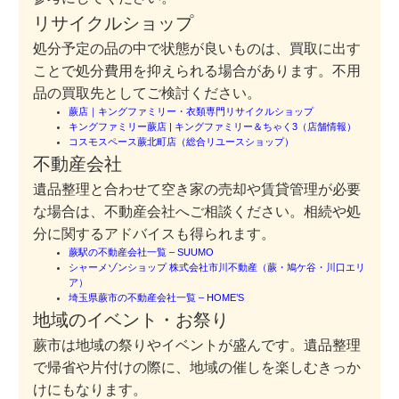
リサイクルショップ
処分予定の品の中で状態が良いものは、買取に出す
ことで処分費用を抑えられる場合があります。不用
品の買取先としてご検討ください。
蕨店｜キングファミリー・衣類専門リサイクルショップ
キングファミリー蕨店 | キングファミリー＆ちゃく3（店舗情報）
コスモスペース蕨北町店（総合リユースショップ）
不動産会社
遺品整理と合わせて空き家の売却や賃貸管理が必要
な場合は、不動産会社へご相談ください。相続や処
分に関するアドバイスも得られます。
蕨駅の不動産会社一覧 – SUUMO
シャーメゾンショップ 株式会社市川不動産（蕨・鳩ケ谷・川口エリ
ア）
埼玉県蕨市の不動産会社一覧 – HOME’S
地域のイベント・お祭り
蕨市は地域の祭りやイベントが盛んです。遺品整理
で帰省や片付けの際に、地域の催しを楽しむきっか
けにもなります。