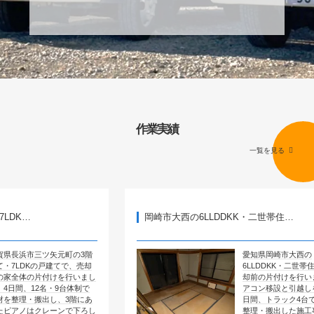
作業実績
一覧を見る
岡崎市大西の6LLDDKK・二世帯住…
ツ矢元町の3階
愛知県岡崎市大西の
戸建てで、売却
6LLDDKK・二世帯住宅で、売
付けを行いまし
却前の片付けを行いました。エ
名・9台体制で
アコン移設と引越しを含めて4
出し、3階にあ
日間、トラック4台で全部屋を
レーンで下ろし
整理・搬出した施工事例です。