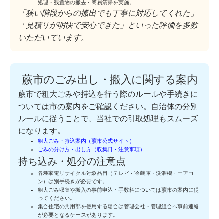
処理・残置物の撤去・簡易清掃を実施。
「狭い階段からの搬出でも丁寧に対応してくれた」
「見積りが明快で安心できた」といった評価を多数
いただいています。
蕨市のごみ出し・搬入に関する案内
蕨市で粗大ごみや持込を行う際のルールや手続きに
ついては市の案内をご確認ください。自治体の分別
ルールに従うことで、当社での引取処理もスムーズ
になります。
粗大ごみ・持込案内（蕨市公式サイト）
ごみの分け方・出し方（収集日・注意事項）
持ち込み・処分の注意点
各種家電リサイクル対象品目（テレビ・冷蔵庫・洗濯機・エアコ
ン）は別手続きが必要です。
粗大ごみ収集や搬入の事前申込・手数料については蕨市の案内に従
ってください。
集合住宅の共用部を使用する場合は管理会社・管理組合へ事前連絡
が必要となるケースがあります。