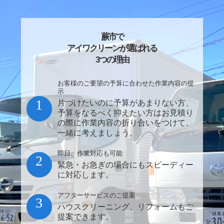
蕨市で
アイワクリーンが選ばれる
3つの理由
お客様のご要望の予算に合わせた作業内容の提
示
1
片づけたいのに予算があまりない方、
予算をなるべく抑えたい方はお見積り
の際に作業内容の折り合いをつけて、
一緒に考えましょう。
即日、作業対応も可能
2
緊急・お急ぎの場合にもスピーディー
に対応します。
アフターサービスのご提案
3
ハウスクリーニング、リフォームもご
提案できます。