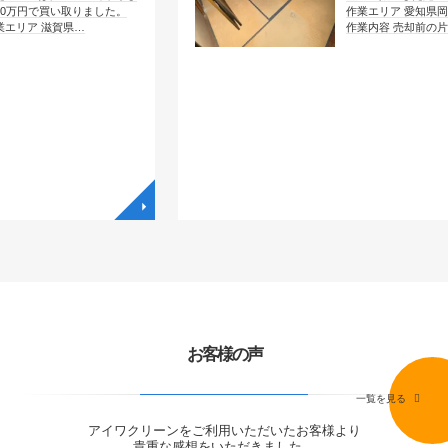
取りました。
作業エリア 愛知県岡崎市大西
県…
作業内容 売却前の片付け …
◥
◥
お客様の声
一覧を見る
アイワクリーンをご利用いただいたお客様より
貴重な感想をいただきました。