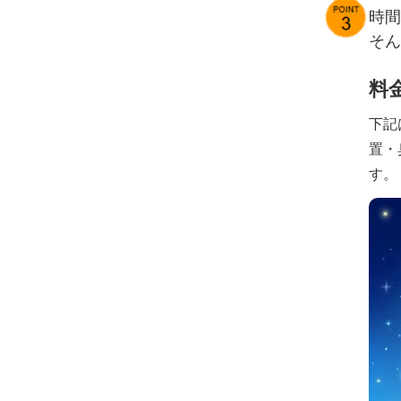
時間
そん
料
下記
置・
す。