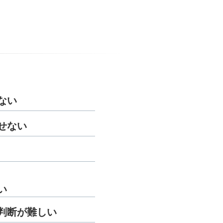
ない
せない
い
判断が難しい