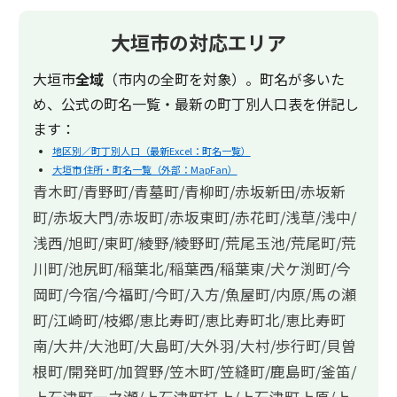
大垣市の対応エリア
大垣市
全域
（市内の全町を対象）。町名が多いた
め、公式の町名一覧・最新の町丁別人口表を併記し
ます：
地区別／町丁別人口（最新Excel：町名一覧）
大垣市 住所・町名一覧（外部：MapFan）
青木町/青野町/青墓町/青柳町/赤坂新田/赤坂新
町/赤坂大門/赤坂町/赤坂東町/赤花町/浅草/浅中/
浅西/旭町/東町/綾野/綾野町/荒尾玉池/荒尾町/荒
川町/池尻町/稲葉北/稲葉西/稲葉東/犬ケ渕町/今
岡町/今宿/今福町/今町/入方/魚屋町/内原/馬の瀬
町/江崎町/枝郷/恵比寿町/恵比寿町北/恵比寿町
南/大井/大池町/大島町/大外羽/大村/歩行町/貝曽
根町/開発町/加賀野/笠木町/笠縫町/鹿島町/釜笛/