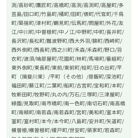
渕/高砂町/鷹匠町/高橋町/高渕/高渕町/高屋町/多
芸島/田口町/竹島町/橘町/田町/俵町/代官町/千鳥
町/築捨町/津村町/鶴見町/伝馬町/問屋町/外花/友
江/中川町/中曽根町/中ノ江/中野町/中町/長井町/
長沢町/長松町/難波野町/西大外羽/錦町/西崎町/
西外側町/西長町/西之川町/禾森/禾森町/野口/羽
衣町/波須/鳩部屋町/花園町/林町/馬場町/番組町/
東外側町/東長町/東前/東前町/桧町/日の出町/平
町（揖斐川東）/平町（その他）/昼飯町/深池町/
福田町/藤江町/二葉町/船町/古宮町/宝和町/本町/
牧新田町/牧野町/丸の内/万石/三塚町/三津屋町/
緑園/見取町/南市橋町/南一色町/南切石町/南高橋
町/南頬町/南若森/南若森町/宮町/美和町/室本町/
室町/室村町/本今/本今町/八島町/安井町/矢道町/
横曽根/横曽根町/榎戸町/世安町/領家町/若森町/