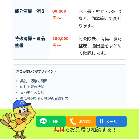
床・畳・壁面・水回り
部分清掃・消臭
80,000
など、作業範囲で変わ
円〜
ります。
汚染除去、消臭、家財
特殊清掃＋遺品
180,000
整理、搬出量をまとめ
整理
円〜
て確認します。
料金が変わりやすいポイント
臭気・汚染の範囲
床材や畳の状態
害虫発生の有無
遺品整理や家財整理の同時対応
写真で送ると早いもの

LINE
お電話
メール
部屋全体、玄関、廊下、水まわり
無料
でお見積り相談する！
大型家具・家電、袋ごみ、物置や庭まわり
階段、エレベーター、駐車位置