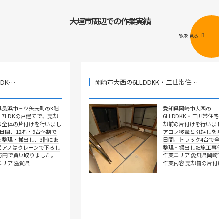
大垣市周辺での作業実績
一覧を見る
岡崎市大西の6LLDDKK・二世帯住…
矢元町の3階
愛知県岡崎市大西の
戸建てで、売却
6LLDDKK・二世帯住宅で、売
けを行いまし
却前の片付けを行いました。エ
・9台体制で
アコン移設と引越しを含めて4
し、3階にあ
日間、トラック4台で全部屋を
ーンで下ろし
整理・搬出した施工事例です。
取りました。
作業エリア 愛知県岡崎市大西
県…
作業内容 売却前の片付け …