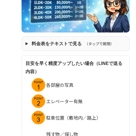
料金表をテキストで見る
（タップで開閉）
目安を早く精度アップしたい場合（LINEで送る
内容）
各部屋の写真
エレベーター有無
駐車位置（敷地内／路上）
残す物／探し物