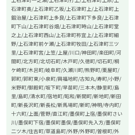
上石津町一之瀬/上石津町打上/上石津町上原/上
石津町奥/上石津町乙坂/上石津町上/上石津町上
鍛治屋/上石津町上多良/上石津町下多良/上石津
町下山/上石津町谷畑/上石津町時山/上石津町堂
之上/上石津町西山/上石津町祢宜上/上石津町細
野/上石津町前ケ瀬/上石津町牧田/上石津町三ツ
里/上石津町宮/上笠/上屋/川口/神田町/楽田町/河
間町/北方町/北切石町/木戸町/久徳町/切石町/桐
ケ崎町/木呂町/岐阜町/久瀬川町/熊野町/栗屋町/
郭町/郭町東/小泉町/興福地町/古知丸/寿町/小野/
米野町/御殿町/坂下町/早苗町/三本木/静里町/島
里/島町/清水町/宿地町/昭和/新開町/新地町/新田
町/新長沢町/新長松/新馬場町/新町/神明/寺内町/
十六町/上面/菅野/直江町/墨俣町上宿/墨俣町さい
川/墨俣町下宿/墨俣町墨俣/墨俣町先入方/墨俣町
二ツ木/住吉町/草道島町/外野/外野町/曽根町/外