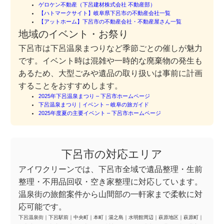
ゲロケン不動産（下呂建材株式会社 不動産部）
【ハトマークサイト】岐阜県下呂市の不動産会社一覧
【アットホーム】下呂市の不動産会社・不動産屋さん一覧
地域のイベント・お祭り
下呂市は下呂温泉まつりなど季節ごとの催しが魅力
です。イベント時は混雑や一時的な廃棄物の発生も
あるため、大型ごみや遺品の取り扱いは事前に計画
することをおすすめします。
2025年下呂温泉まつり – 下呂市ホームページ
下呂温泉まつり｜イベント – 岐阜の旅ガイド
2025年度夏の主要イベント – 下呂市ホームページ
下呂市の対応エリア
アイワクリーンでは、下呂市全域で遺品整理・生前
整理・不用品回収・空き家整理に対応しています。
温泉街の旅館案件から山間部の一軒家まで柔軟に対
応可能です。
下呂温泉街
｜
下呂駅前
｜
中央町
｜
本町
｜
湯之島
｜
水明館周辺
｜
萩原地区
｜
萩原町
｜