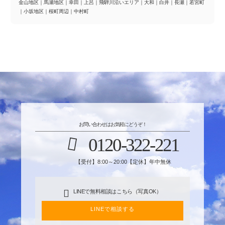
金山地区
｜
馬瀬地区
｜
幸田
｜
上呂
｜
飛騨川沿いエリア
｜
大和
｜
白井
｜
長瀬
｜
若宮町
｜
小坂地区
｜
桜町周辺
｜
中村町
お問い合わせはお気軽にどうぞ！
0120-322-221
【受付】8:00～20:00【定休】年中無休
LINEで無料相談はこちら（写真OK）
LINEで相談する