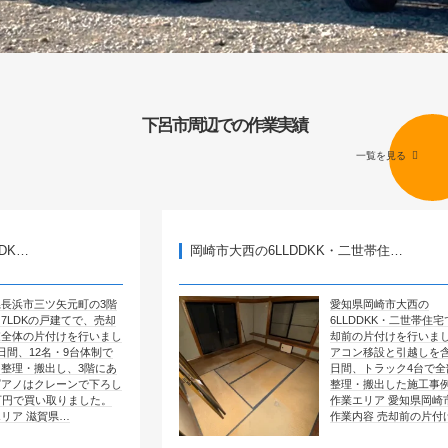
下呂市周辺での作業実績
一覧を見る
岡崎市大西の6LLDDKK・二世帯住…
元町の3階
愛知県岡崎市大西の
てで、売却
6LLDDKK・二世帯住宅で、売
を行いまし
却前の片付けを行いました。エ
9台体制で
アコン移設と引越しを含めて4
、3階にあ
日間、トラック4台で全部屋を
ンで下ろし
整理・搬出した施工事例です。
りました。
作業エリア 愛知県岡崎市大西
…
作業内容 売却前の片付け …