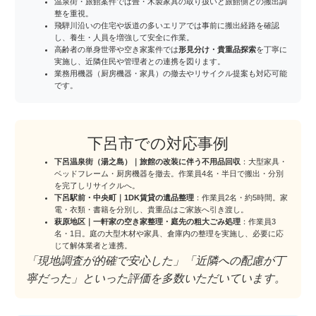
温泉街・旅館案件では畳・木製家具の取り扱いと旅館側との搬出調
整を重視。
飛騨川沿いの住宅や坂道の多いエリアでは事前に搬出経路を確認
し、養生・人員を増強して安全に作業。
高齢者の単身世帯や空き家案件では
形見分け・貴重品探索
を丁寧に
実施し、近隣住民や管理者との連携を図ります。
業務用機器（厨房機器・家具）の撤去やリサイクル提案も対応可能
です。
下呂市での対応事例
下呂温泉街（湯之島）｜旅館の改装に伴う不用品回収
：大型家具・
ベッドフレーム・厨房機器を撤去。作業員4名・半日で搬出・分別
を完了しリサイクルへ。
下呂駅前・中央町｜1DK賃貸の遺品整理
：作業員2名・約5時間。家
電・衣類・書籍を分別し、貴重品はご家族へ引き渡し。
萩原地区｜一軒家の空き家整理・庭先の粗大ごみ処理
：作業員3
名・1日。庭の大型木材や家具、倉庫内の整理を実施し、必要に応
じて解体業者と連携。
「現地調査が的確で安心した」「近隣への配慮が丁
寧だった」といった評価を多数いただいています。