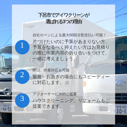
下呂市でアイワクリーンが
選ばれる3つの理由
自社ローンによる最大60回分割支払い可能！
片づけたいのに予算があまりない方、
1
予算をなるべく抑えたい方はお見積り
の際に作業内容の折り合いをつけて、
一緒に考えましょう。
即日、作業対応も可能
2
緊急・お急ぎの場合にもスピーディー
に対応します。
アフターサービスのご提案
3
ハウスクリーニング、リフォームもご
提案できます。