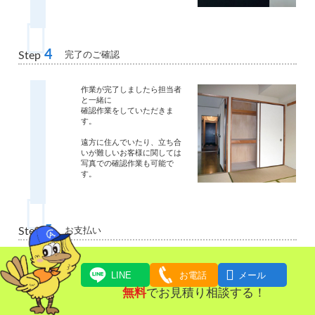
4
完了のご確認
Step
作業が完了しましたら担当者
と一緒に
確認作業をしていただきま
す。
遠方に住んでいたり、立ち合
いが難しいお客様に関しては
写真での確認作業も可能で
す。
5
お支払い
Step
ご請求金額をお支払いいただ

LINE
お電話
メール
きます。
無料
でお見積り相談する！