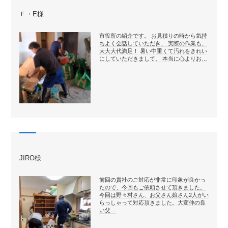
Ｆ・E様
市役所の紹介です。 お見積りの時から気持
ちよく会話していただき、 実際の作業も、
大大大代満足！ 暑い中重くて汚れをきれい
にしていただきまして、 本当に心よりお…
JIRO様
前回の貴社のご対応が非常に印象が良かっ
たので、今回もご依頼させて頂きました。
今回は野々村さん、お父さん娘さん2人がい
らっしゃって対応頂きました。大変仲の良
い父…