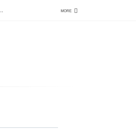
…
MORE
…