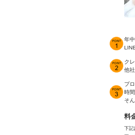
年中
LI
クレ
他社
プロ
時間
そん
料
下記