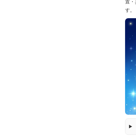
置・
す。