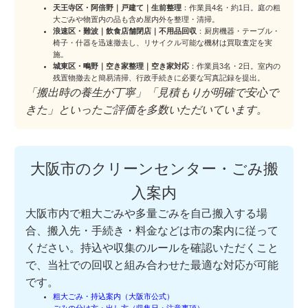
天王寺区・阿倍野｜戸建て｜生前整理
：作業員4名・約1日。庭の粗
大ごみや物置内の品も含め屋内外を整理・清掃。
浪速区・難波｜飲食店舗閉店｜不用品回収
：厨房機器・テーブル・
椅子・什器を迅速撤去し、リサイクル可能な機材は買取査定を実
施。
城東区・鴫野｜空き家整理｜空き家対応
：作業員3名・2日。室内の
残置物撤去と簡易清掃、行政手続きに必要な写真記録を提出。
「搬出時の養生が丁寧」「見積もりが明確で安心で
きた」といったご評価を多数いただいています。
大阪市のクリーンセンター・ごみ搬
入案内
大阪市内で粗大ごみや多量ごみを自己搬入する場
合、搬入先・手続き・料金などは市の案内に従って
ください。持込や収集のルールを確認いただくこと
で、当社での回収と組み合わせた最適な対応が可能
です。
粗大ごみ・持込案内（大阪市公式）