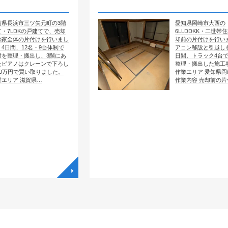
矢元町の3階
愛知県岡崎市大西の
戸建てで、売却
6LLDDKK・二世帯住宅で、売
付けを行いまし
却前の片付けを行いました。エ
・9台体制で
アコン移設と引越しを含めて4
し、3階にあ
日間、トラック4台で全部屋を
レーンで下ろし
整理・搬出した施工事例です。
取りました。
作業エリア 愛知県岡崎市大西
県…
作業内容 売却前の片付け …
◥
◥