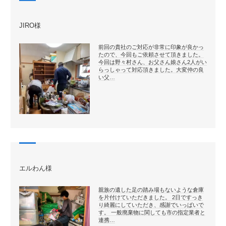
JIRO様
前回の貴社のご対応が非常に印象が良かっ
たので、今回もご依頼させて頂きました。
今回は野々村さん、お父さん娘さん2人がい
らっしゃって対応頂きました。大変仲の良
い父…
エルわん様
親族の遺した足の踏み場もないような倉庫
を片付けていただきました。 2日ですっき
り綺麗にしていただき、感謝でいっぱいで
す。 一般廃棄物に関しても市の指定業者と
連携…