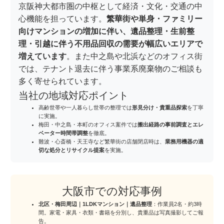
京阪神大都市圏の中枢として経済・文化・交通の中
心機能を担っています。
繁華街や単身・ファミリー
向けマンションの増加に伴い、遺品整理・生前整
理・引越に伴う不用品回収の需要が幅広いエリアで
増えています
。また中之島や北浜などのオフィス街
では、テナント退去に伴う事業系廃棄物のご相談も
多く寄せられています。
当社の地域対応ポイント
高齢世帯や一人暮らし世帯の整理では
形見分け・貴重品探索
を丁寧
に実施。
梅田・中之島・本町のオフィス案件では
搬出経路の事前調査とエレ
ベーター時間帯調整
を徹底。
難波・心斎橋・天王寺など繁華街の店舗閉店時は、
業務用機器の適
切な処分とリサイクル提案
を実施。
大阪市での対応事例
北区・梅田周辺｜1LDKマンション｜遺品整理
：作業員2名・約3時
間。家電・家具・衣類・書籍を分別し、貴重品は写真撮影してご報
告。