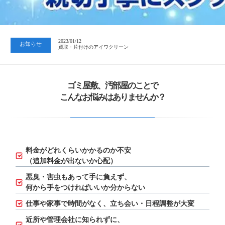
2023/07/24
中日新聞 岐阜版「空き家対策SOS」コーナーに掲載いただきまし…
2023/01/12
お知らせ
買取・片付けのアイワクリーン
2023/07/24
中日新聞 岐阜版「空き家対策SOS」コーナーに掲載いただきまし…
ゴミ屋敷、汚部屋のことで
こんなお悩みはありませんか？
料金がどれくらいかかるのか不安
（追加料金が出ないか心配）
悪臭・害虫もあって手に負えず、
何から手をつければいいか分からない
仕事や家事で時間がなく、立ち会い・日程調整が大変
近所や管理会社に知られずに、