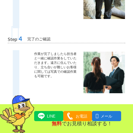
4
完了のご確認
Step
作業が完了しましたら担当者
と一緒に確認作業をしていた
だきます。遠方に住んでいた
り、立ち合いが難しいお客様
に関しては写真での確認作業
も可能です。
5
お支払い
Step

LINE
お電話
メール
無料
でお見積り相談する！
ご請求金額をお支払いいただ
きます。