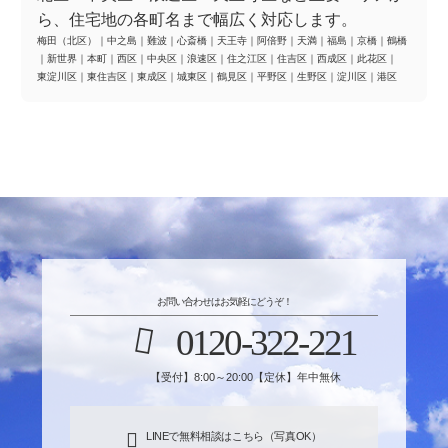
ら、住宅地の各町名まで幅広く対応します。
梅田（北区）
｜
中之島
｜
難波
｜
心斎橋
｜
天王寺
｜
阿倍野
｜
天満
｜
福島
｜
京橋
｜
鶴橋
｜
新世界
｜
本町
｜
西区
｜
中央区
｜
浪速区
｜
住之江区
｜
住吉区
｜
西成区
｜
此花区
｜
東淀川区
｜
東住吉区
｜
東成区
｜
城東区
｜
鶴見区
｜
平野区
｜
生野区
｜
淀川区
｜
港区
お問い合わせはお気軽にどうぞ！
0120-322-221
【受付】8:00～20:00【定休】年中無休
LINEで無料相談はこちら（写真OK）