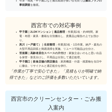
今津・鳴尾・甲子園口など搬出経路が狭い住宅街では
搬出プランの
事前調査
を徹底。
西宮市での対応事例
甲子園｜2LDKマンション｜遺品整理
：作業員2名・約4時間。家
電・布団・家具・書籍を分別搬出し、貴重品は報告の上でお預か
り。
夙川（一戸建て）｜生前整理
：作業員3名・1日作業。納戸・庭先の
大型不用品回収と簡易清掃を実施、リユース可能品は仕分け。
苦楽園｜高齢者居住スペースの片付け
：家族立会いのもと思い出品
を保管・形見分けし、不用品は分別して適正処理。
甲子園口｜飲食店舗の閉店撤去
：厨房機器・什器・残置物を当日中
に撤去、リサイクルと適正処分を併行。
「作業が丁寧で安心できた」「見積もりが明確で納
得できた」などのご評価を多数いただいています。
西宮市のクリーンセンター・ごみ搬
入案内