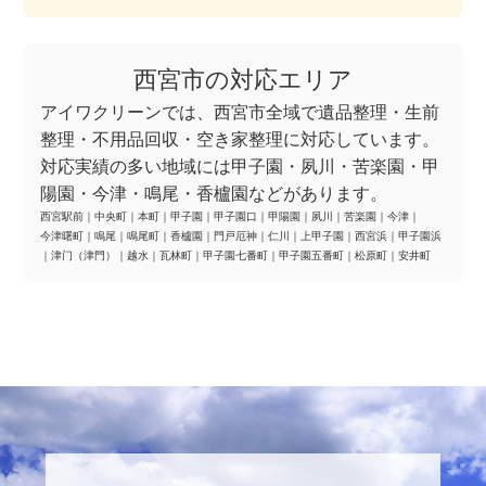
西宮市の対応エリア
アイワクリーンでは、西宮市全域で遺品整理・生前
整理・不用品回収・空き家整理に対応しています。
対応実績の多い地域には甲子園・夙川・苦楽園・甲
陽園・今津・鳴尾・香櫨園などがあります。
西宮駅前
｜
中央町
｜
本町
｜
甲子園
｜
甲子園口
｜
甲陽園
｜
夙川
｜
苦楽園
｜
今津
｜
今津曙町
｜
鳴尾
｜
鳴尾町
｜
香櫨園
｜
門戸厄神
｜
仁川
｜
上甲子園
｜
西宮浜
｜
甲子園浜
｜
津门（津門）
｜
越水
｜
瓦林町
｜
甲子園七番町
｜
甲子園五番町
｜
松原町
｜
安井町