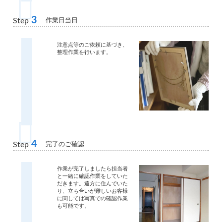
3
作業日当日
Step
注意点等のご依頼に基づき、
整理作業を行います。
4
完了のご確認
Step
作業が完了しましたら担当者
と一緒に確認作業をしていた
だきます。遠方に住んでいた
り、立ち合いが難しいお客様
に関しては写真での確認作業
も可能です。