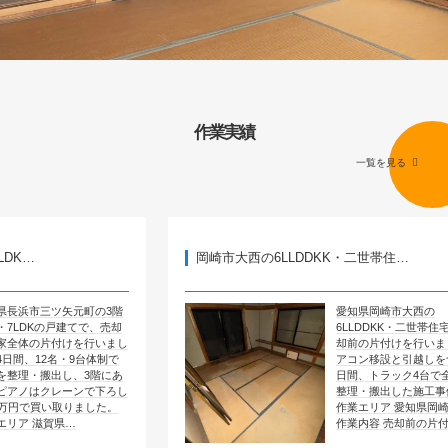
作業実績
一覧を見る
岡崎市大西の6LLDDKK・二世帯住…
元町の3階
愛知県岡崎市大西の
建てで、売却
6LLDDKK・二世帯住宅で、売
けを行いまし
却前の片付けを行いました。エ
9台体制で
アコン移設と引越しを含めて4
、3階にあ
日間、トラック4台で全部屋を
ーンで下ろし
整理・搬出した施工事例です。
りました。
作業エリア 愛知県岡崎市大西
…
作業内容 売却前の片付け …