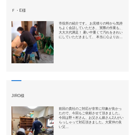
Ｆ・E様
市役所の紹介です。 お見積りの時から気持
ちよく会話していただき、 実際の作業も、
大大大代満足！ 暑い中重くて汚れをきれい
にしていただきまして、 本当に心よりお…
JIRO様
前回の貴社のご対応が非常に印象が良かっ
たので、今回もご依頼させて頂きました。
今回は野々村さん、お父さん娘さん2人がい
らっしゃって対応頂きました。大変仲の良
い父…