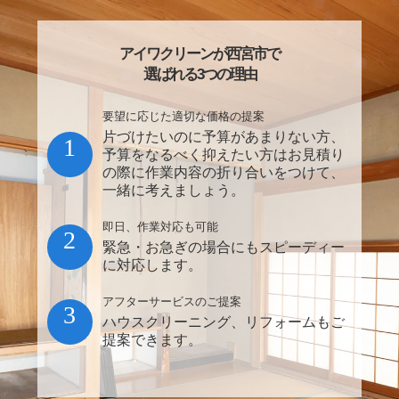
アイワクリーンが西宮市で
選ばれる3つの理由
要望に応じた適切な価格の提案
片づけたいのに予算があまりない方、
1
予算をなるべく抑えたい方はお見積り
の際に作業内容の折り合いをつけて、
一緒に考えましょう。
即日、作業対応も可能
2
緊急・お急ぎの場合にもスピーディー
に対応します。
アフターサービスのご提案
3
ハウスクリーニング、リフォームもご
提案できます。