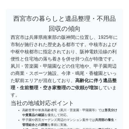
西宮市の暮らしと遺品整理・不用品
回収の傾向
西宮市は兵庫県南東部の阪神間に位置し、1925年に
市制が施行された歴史ある都市です。中核市および
中枢中核都市に指定されており、阪神電鉄沿線の利
便性と住宅地の落ち着きを併せ持つ点が特徴です。
夙川・苦楽園・甲陽園などの住宅地や、甲子園周辺
の商業・スポーツ施設、今津・鳴尾・香櫨園といっ
た駅前エリアが混在しており、
高齢化に伴う遺品整
理・生前整理・空き家整理のご依頼が増加
していま
す。
当社の地域対応ポイント
高齢世帯や単身高齢者宅（夙川・苦楽園・甲陽園等）では
形見分け
や貴重品の確認
を優先して対応。
甲子園や西宮ガーデンズ周辺のマンション案件では
共用部の養生・
管理組合との調整
を事前に実施。