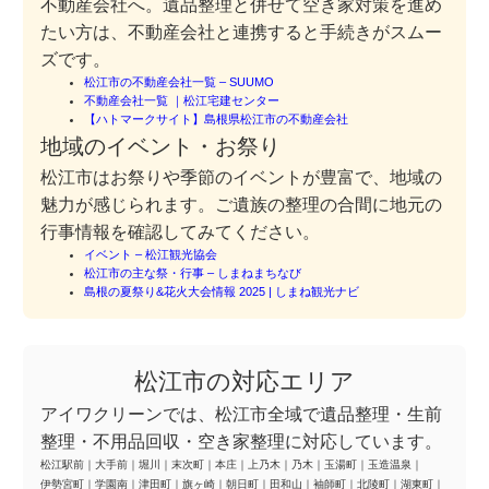
不動産会社へ。遺品整理と併せて空き家対策を進め
たい方は、不動産会社と連携すると手続きがスムー
ズです。
松江市の不動産会社一覧 – SUUMO
不動産会社一覧 ｜松江宅建センター
【ハトマークサイト】島根県松江市の不動産会社
地域のイベント・お祭り
松江市はお祭りや季節のイベントが豊富で、地域の
魅力が感じられます。ご遺族の整理の合間に地元の
行事情報を確認してみてください。
イベント – 松江観光協会
松江市の主な祭・行事 – しまねまちなび
島根の夏祭り&花火大会情報 2025 | しまね観光ナビ
松江市の対応エリア
アイワクリーンでは、松江市全域で遺品整理・生前
整理・不用品回収・空き家整理に対応しています。
松江駅前
｜
大手前
｜
堀川
｜
末次町
｜
本庄
｜
上乃木
｜
乃木
｜
玉湯町
｜
玉造温泉
｜
伊勢宮町
｜
学園南
｜
津田町
｜
旗ヶ崎
｜
朝日町
｜
田和山
｜
袖師町
｜
北陵町
｜
湖東町
｜