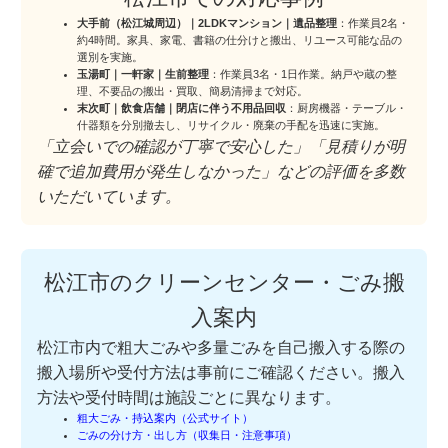
大手前（松江城周辺）｜2LDKマンション｜遺品整理
：作業員2名・
約4時間。家具、家電、書籍の仕分けと搬出、リユース可能な品の
選別を実施。
玉湯町｜一軒家｜生前整理
：作業員3名・1日作業。納戸や蔵の整
理、不要品の搬出・買取、簡易清掃まで対応。
末次町｜飲食店舗｜閉店に伴う不用品回収
：厨房機器・テーブル・
什器類を分別撤去し、リサイクル・廃棄の手配を迅速に実施。
「立会いでの確認が丁寧で安心した」「見積りが明
確で追加費用が発生しなかった」などの評価を多数
いただいています。
松江市のクリーンセンター・ごみ搬
入案内
松江市内で粗大ごみや多量ごみを自己搬入する際の
搬入場所や受付方法は事前にご確認ください。搬入
方法や受付時間は施設ごとに異なります。
粗大ごみ・持込案内（公式サイト）
ごみの分け方・出し方（収集日・注意事項）