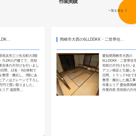
作業実績
一覧を見る
岡崎市大西の6LLDDKK・二世帯住…
矢元町の3階
愛知県岡崎市大西の
建てで、売却
6LLDDKK・二世帯住宅で、売
けを行いまし
却前の片付けを行いました。エ
・9台体制で
アコン移設と引越しを含めて4
し、3階にあ
日間、トラック4台で全部屋を
ーンで下ろし
整理・搬出した施工事例です。
りました。
作業エリア 愛知県岡崎市大西
…
作業内容 売却前の片付け …