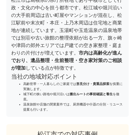
松江市は島根県の県庁所在地であり中核市として行
政・文化の中心を担う都市です。松江城や堀川沿い
の大手前周辺は古い町屋やマンションが混在し、松
江駅前や末次町・本庄・上乃木周辺は住宅地と商業
地が連続しています。玉湯町や玉造温泉の温泉地帯
では別荘や古い旅館の整理依頼が出る一方、旗ヶ崎
や津田の郊外エリアでは戸建ての空き家整理・庭ま
わりの片付けが増えています。
市内は高齢化が進ん
でおり、遺品整理・生前整理・空き家対策のご相談
が増加
している点が特徴です。
当社の地域対応ポイント
高齢世帯・一人暮らしのご家庭では
形見分け・貴重品探索
を慎重に
実施します。
城下町の狭い路地や堀川沿いは
搬出ルートの事前確認と養生
を徹
底。
温泉旅館や店舗の閉業案件では、厨房機器や什器の分別・リユース
提案も行います。
松江市での対応事例