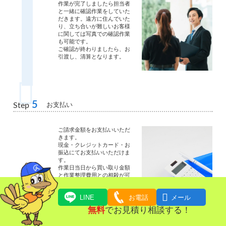
作業が完了しましたら担当者
と一緒に確認作業をしていた
だきます。遠方に住んでいた
り、立ち合いが難しいお客様
に関しては写真での確認作業
も可能です。
ご確認が終わりましたら、お
引渡し、清算となります。
5
お支払い
Step
ご請求金額をお支払いいただ
きます。
現金・クレジットカード・お
振込にてお支払いいただけま
す。
作業日当日から買い取り金額
と作業整理費用との相殺が可
能です。

LINE
お電話
メール
無料
でお見積り相談する！