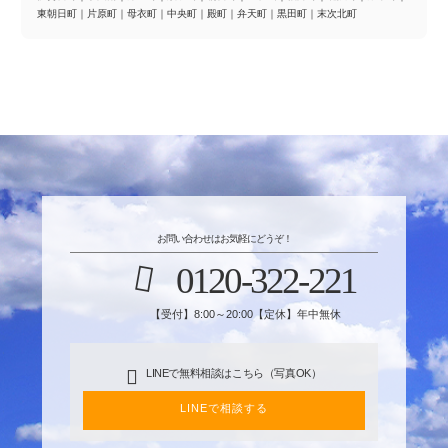
東朝日町
｜
片原町
｜
母衣町
｜
中央町
｜
殿町
｜
弁天町
｜
黒田町
｜
末次北町
お問い合わせはお気軽にどうぞ！
0120-322-221
【受付】8:00～20:00【定休】年中無休
LINEで無料相談はこちら（写真OK）
LINEで相談する