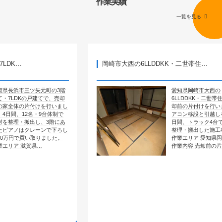
作業実績
一覧を見る
岡崎市大西の6LLDDKK・二世帯住…
矢元町の3階
愛知県岡崎市大西の
戸建てで、売却
6LLDDKK・二世帯住宅で、売
付けを行いまし
却前の片付けを行いました。エ
名・9台体制で
アコン移設と引越しを含めて4
し、3階にあ
日間、トラック4台で全部屋を
レーンで下ろし
整理・搬出した施工事例です。
取りました。
作業エリア 愛知県岡崎市大西
県…
作業内容 売却前の片付け …