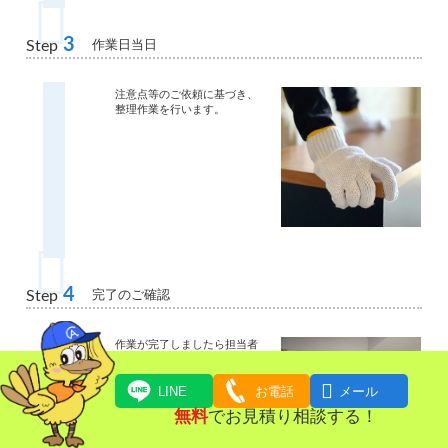
3
作業日当日
Step
注意点等のご依頼に基づき、
整理作業を行います。
4
完了のご確認
Step
作業が完了しましたら担当者
と一緒に
確認作業をしていただきま

す。
LINE
お電話
メール
無料
でお見積り相談する！
遠方に住んでいたり、立ち合
いが難しいお客様に関しては