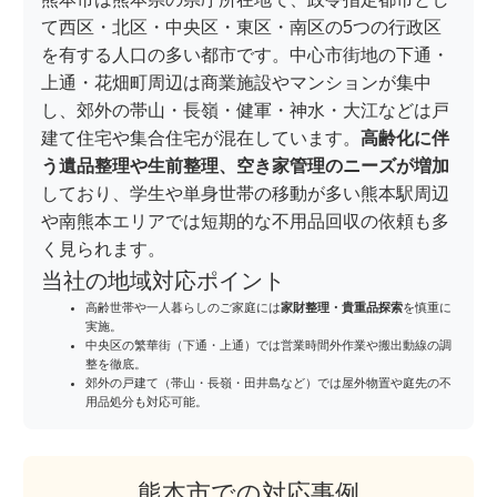
て西区・北区・中央区・東区・南区の5つの行政区
を有する人口の多い都市です。中心市街地の下通・
上通・花畑町周辺は商業施設やマンションが集中
し、郊外の帯山・長嶺・健軍・神水・大江などは戸
建て住宅や集合住宅が混在しています。
高齢化に伴
う遺品整理や生前整理、空き家管理のニーズが増加
しており、学生や単身世帯の移動が多い熊本駅周辺
や南熊本エリアでは短期的な不用品回収の依頼も多
く見られます。
当社の地域対応ポイント
高齢世帯や一人暮らしのご家庭には
家財整理・貴重品探索
を慎重に
実施。
中央区の繁華街（下通・上通）では営業時間外作業や搬出動線の調
整を徹底。
郊外の戸建て（帯山・長嶺・田井島など）では屋外物置や庭先の不
用品処分も対応可能。
熊本市での対応事例