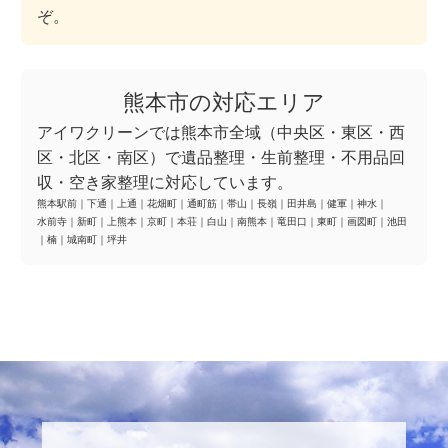
ぞ。
熊本市の対応エリア
アイワクリーンでは熊本市全域（中央区・東区・西
区・北区・南区）で遺品整理・生前整理・不用品回
収・空き家整理に対応しています。
熊本駅前
｜
下通
｜
上通
｜
花畑町
｜
通町筋
｜
帯山
｜
長嶺
｜
田井島
｜
健軍
｜
神水
｜
水前寺
｜
新町
｜
上熊本
｜
京町
｜
本荘
｜
白山
｜
南熊本
｜
竜田口
｜
東町
｜
画図町
｜
池田
｜
楠
｜
城南町
｜
坪井