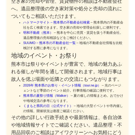
空き家の売却や管理、賃貸物件の相談は不動産会社
へ。遺品整理後の空き家対策や処分と売却の流れに
ついてもご相談いただけます。
ハトマークサイト – 熊本県の不動産会社検索
– 熊本県内の不動産会
社を広く検索できます。空き家の売却や管理会社探しに便利です。
明和不動産（熊本）
– 熊本を中心に売買・賃貸を扱う不動産会社。
遺品整理後の売却相談などをご検討ください。
SUUMO – 熊本市の不動産会社一覧
– 地域の不動産会社情報を比較
検討する際に参考になります。
地域のイベント・お祭り
熊本市は祭りやイベントが豊富で、地域の魅力あふ
れる催しが年間を通して開催されます。地域行事は
故人を偲ぶ場面や近隣との交流にもつながります。
2026年 熊本県のお祭り・イベント情報（tour.ne.jp）
– 光のページ
ェントなど季節のイベント紹介。行事情報の確認に便利です。
熊本県の夏祭り情報（Walker）
– 夏の催しの情報まとめ。おでかけ
や地域交流の参考になります。
くまもと県民の日（公式サイト）
– 地域の大型イベントや市内催し
の情報。開催状況は都度ご確認ください。
その他の詳しい行政手続きや最新情報は、各自治体
や地域情報サイトでご確認ください。遺品整理・不
用品回収のご相談はアイワクリーンへお気軽にどう