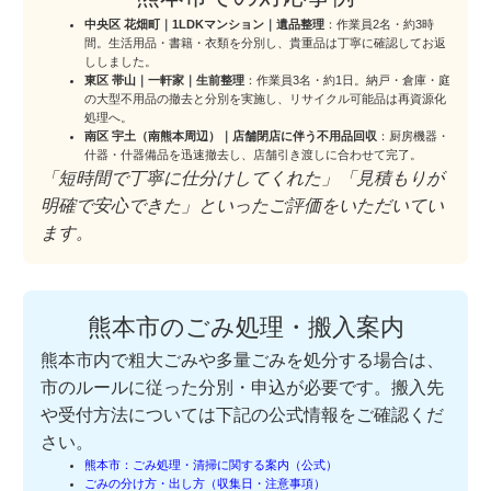
中央区 花畑町｜1LDKマンション｜遺品整理
：作業員2名・約3時
間。生活用品・書籍・衣類を分別し、貴重品は丁寧に確認してお返
ししました。
東区 帯山｜一軒家｜生前整理
：作業員3名・約1日。納戸・倉庫・庭
の大型不用品の撤去と分別を実施し、リサイクル可能品は再資源化
処理へ。
南区 宇土（南熊本周辺）｜店舗閉店に伴う不用品回収
：厨房機器・
什器・什器備品を迅速撤去し、店舗引き渡しに合わせて完了。
「短時間で丁寧に仕分けしてくれた」「見積もりが
明確で安心できた」といったご評価をいただいてい
ます。
熊本市のごみ処理・搬入案内
熊本市内で粗大ごみや多量ごみを処分する場合は、
市のルールに従った分別・申込が必要です。搬入先
や受付方法については下記の公式情報をご確認くだ
さい。
熊本市：ごみ処理・清掃に関する案内（公式）
ごみの分け方・出し方（収集日・注意事項）