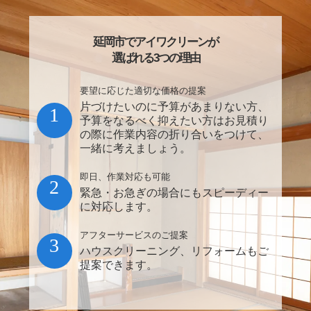
延岡市でアイワクリーンが
選ばれる3つの理由
要望に応じた適切な価格の提案
片づけたいのに予算があまりない方、
1
予算をなるべく抑えたい方はお見積り
の際に作業内容の折り合いをつけて、
一緒に考えましょう。
即日、作業対応も可能
2
緊急・お急ぎの場合にもスピーディー
に対応します。
アフターサービスのご提案
3
ハウスクリーニング、リフォームもご
提案できます。