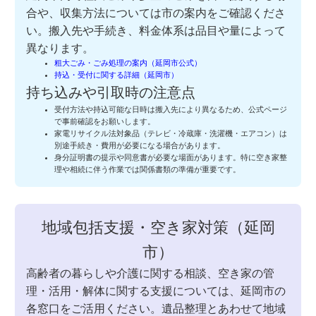
合や、収集方法については市の案内をご確認くださ
い。搬入先や手続き、料金体系は品目や量によって
異なります。
粗大ごみ・ごみ処理の案内（延岡市公式）
持込・受付に関する詳細（延岡市）
持ち込みや引取時の注意点
受付方法や持込可能な日時は搬入先により異なるため、公式ページ
で事前確認をお願いします。
家電リサイクル法対象品（テレビ・冷蔵庫・洗濯機・エアコン）は
別途手続き・費用が必要になる場合があります。
身分証明書の提示や同意書が必要な場面があります。特に空き家整
理や相続に伴う作業では関係書類の準備が重要です。
地域包括支援・空き家対策（延岡
市）
高齢者の暮らしや介護に関する相談、空き家の管
理・活用・解体に関する支援については、延岡市の
各窓口をご活用ください。遺品整理とあわせて地域