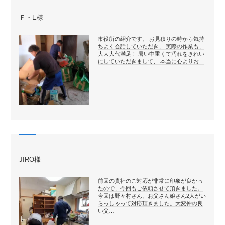
Ｆ・E様
市役所の紹介です。 お見積りの時から気持
ちよく会話していただき、 実際の作業も、
大大大代満足！ 暑い中重くて汚れをきれい
にしていただきまして、 本当に心よりお…
JIRO様
前回の貴社のご対応が非常に印象が良かっ
たので、今回もご依頼させて頂きました。
今回は野々村さん、お父さん娘さん2人がい
らっしゃって対応頂きました。大変仲の良
い父…