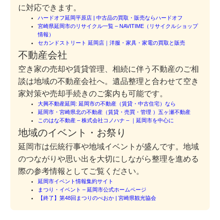
に対応できます。
ハードオフ延岡平原店 | 中古品の買取・販売ならハードオフ
宮崎県延岡市のリサイクル一覧 – NAVITIME（リサイクルショップ
情報）
セカンドストリート 延岡店｜洋服・家具・家電の買取と販売
不動産会社
空き家の売却や賃貸管理、相続に伴う不動産のご相
談は地域の不動産会社へ。遺品整理と合わせて空き
家対策や売却手続きのご案内も可能です。
大興不動産延岡: 延岡市の不動産（賃貸・中古住宅）なら
延岡市・宮崎県北の不動産（賃貸・売買・管理 ）五ヶ瀬不動産
このはな不動産 – 株式会社コノハナ – ｜延岡市を中心に
地域のイベント・お祭り
延岡市は伝統行事や地域イベントが盛んです。地域
のつながりや思い出を大切にしながら整理を進める
際の参考情報としてご覧ください。
延岡市イベント情報集約サイト
まつり・イベント – 延岡市公式ホームページ
【終了】第48回まつりのべおか | 宮崎県観光協会