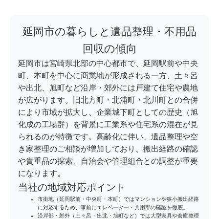
延岡市の暮らしと遺品整理・不用品
回収の傾向
延岡市は宮崎県北部の中心都市で、延岡駅前や中央
町、本町を中心に商業地が形成される一方、土々呂
や出北、旭町など沿岸・郊外には戸建て住宅や農地
が広がります。旧北方町・北浦町・北川町との合併
により市域が拡大し、企業城下町としての歴史（旭
化成の工場群）を背景に工業系や住宅系の混在が見
られるのが特徴です。高齢化に伴い、遺品整理や空
き家整理のご相談が増加しており、搬出経路の確認
や貴重品の探索、自治会や管理組合との調整が重要
になります。
当社の地域対応ポイント
市街地（延岡駅前・中央町・本町）ではマンションや狭小搬出経路
に対応するため、事前にエレベーター・共用部の確認を徹底。
沿岸部・郊外（土々呂・出北・旭町など）では大型家具や倉庫整理