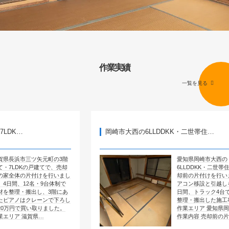
作業実績
一覧を見る
岡崎市大西の6LLDDKK・二世帯住…
矢元町の3階
愛知県岡崎市大西の
建てで、売却
6LLDDKK・二世帯住宅で、売
けを行いまし
却前の片付けを行いました。エ
・9台体制で
アコン移設と引越しを含めて4
し、3階にあ
日間、トラック4台で全部屋を
ーンで下ろし
整理・搬出した施工事例です。
取りました。
作業エリア 愛知県岡崎市大西
県…
作業内容 売却前の片付け …