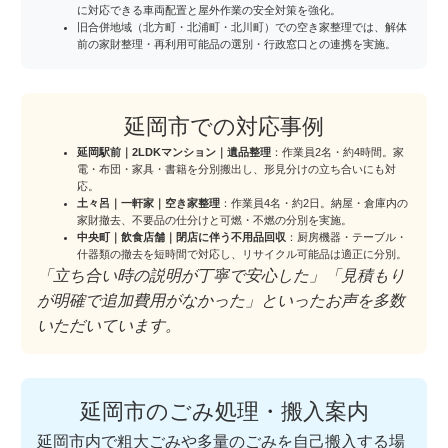
に対応できる車両配置と屋外作業の安全対策を強化。
旧合併地域（北方町・北浦町・北川町）での空き家整理では、解体
前の家財整理・再利用可能品の選別・行政窓口との連携を実施。
延岡市での対応事例
延岡駅前｜2LDKマンション｜遺品整理
：作業員2名・約4時間。家
電・布団・家具・書籍を分別搬出し、形見分けの立ち合いにも対
応。
土々呂｜一軒家｜空き家整理
：作業員4名・約2日。納屋・倉庫内の
家財撤去、不要品の仕分けと可燃・不燃の分別を実施。
中央町｜飲食店舗｜閉店に伴う不用品回収
：厨房機器・テーブル・
什器類の撤去を短時間で対応し、リサイクル可能品は適正に分別。
「立ち合い時の説明が丁寧で安心した」「見積もり
が明確で追加費用がなかった」といったお声を多数
いただいています。
延岡市のごみ処理・搬入案内
延岡市内で粗大ごみや多量のごみを自己搬入する場