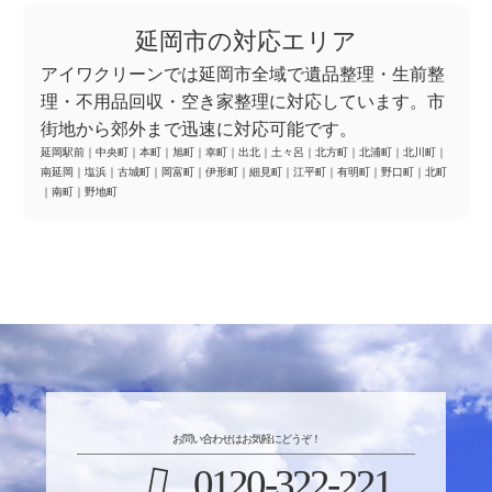
延岡市の対応エリア
アイワクリーンでは延岡市全域で遺品整理・生前整
理・不用品回収・空き家整理に対応しています。市
街地から郊外まで迅速に対応可能です。
延岡駅前
｜
中央町
｜
本町
｜
旭町
｜
幸町
｜
出北
｜
土々呂
｜
北方町
｜
北浦町
｜
北川町
｜
南延岡
｜
塩浜
｜
古城町
｜
岡富町
｜
伊形町
｜
細見町
｜
江平町
｜
有明町
｜
野口町
｜
北町
｜
南町
｜
野地町
お問い合わせはお気軽にどうぞ！
0120-322-221