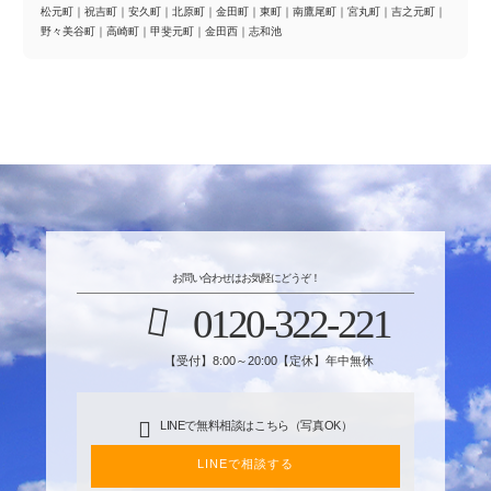
松元町
｜
祝吉町
｜
安久町
｜
北原町
｜
金田町
｜
東町
｜
南鷹尾町
｜
宮丸町
｜
吉之元町
｜
野々美谷町
｜
高崎町
｜
甲斐元町
｜
金田西
｜
志和池
お問い合わせはお気軽にどうぞ！
0120-322-221
【受付】8:00～20:00【定休】年中無休
LINEで無料相談はこちら（写真OK）
LINEで相談する