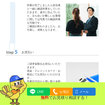
作業が完了しましたら担当者
と一緒に確認作業をしていた
だきます。遠方に住んでいた
り、立ち合いが難しいお客様
に関しては写真での確認作業
も可能です。
ご確認が終わりましたら、お
引渡し、清算となります。
5
お支払い
Step
ご請求金額をお支払いいただ
きます。
現金・クレジットカード・お
振込にてお支払いいただけま
す。
作業日当日から買い取り金額
と作業整理費用との相殺が可
能です。

LINE
お電話
メール
無料
でお見積り相談する！