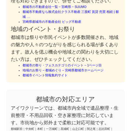
理も対応できますので、併せてご相談ください。
都城市の不動産会社一覧 – 宮崎県 – SUUMO
都城市不動産なら株式会社クラス不動産 三股町 賃貸 売買 相続 | 都
城 …
宮崎県都城市の不動産会社 ビッグ不動産
地域のイベント・お祭り
都城市は祭りや市民イベントが多数開催され、地域
の魅力や人々のつながりを感じられる場が多くあり
ます。故人を偲ぶ機会や地域との関わりを大切にし
たい方は、ぜひチェックしてください。
都城市の祭り・フェスカテゴリのイベント – 1ページ目
地域のお祭り – 都城めぐり – 宮崎県都城市ホームページ
都城市イベント情報集約サイト
都城市の対応エリア
アイワクリーンでは、都城市内全域で遺品整理・生
前整理・不用品回収・空き家整理に対応していま
す。市街地から郊外まで柔軟に対応可能です。
都城駅前
｜
中央町
｜
本町
｜
一万城町
｜
高城町
｜
山之口町
｜
関之尾
｜
志比田町
｜