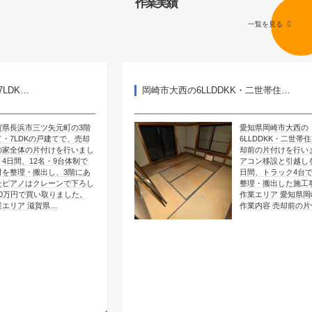
作業実績
一覧を見る
岡崎市大西の6LLDDKK・二世帯住…
矢元町の3階
愛知県岡崎市大西の
建てで、売却
6LLDDKK・二世帯住宅で、売
けを行いまし
却前の片付けを行いました。エ
・9台体制で
アコン移設と引越しを含めて4
し、3階にあ
日間、トラック4台で全部屋を
ーンで下ろし
整理・搬出した施工事例です。
取りました。
作業エリア 愛知県岡崎市大西
県…
作業内容 売却前の片付け …