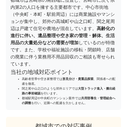
都城市は宮崎県の南西端に位置し、宮崎市に次ぐ県
内第2の人口を擁する主要都市です。中心市街地
（中央町・本町・駅前周辺）には商業施設やマンシ
ョンが集中し、郊外の高城町や山之口町、関之尾周
辺は戸建て住宅や農地が混在しています。
高齢化の
進行に伴い、遺品整理や空き家の管理・解体、生活
用品の大量処分などの需要が増加
しているのが特徴
です。また、学校や福祉施設の移転・閉鎖時、店舗
の廃業に伴う業務用不用品回収のご相談も寄せられ
ています。
当社の地域対応ポイント
高齢者世帯や空き家整理では
形見分け・貴重品探索
、関係者への配
慮を徹底。
関之尾や山之口のような郊外エリアでは
大型トラック進入・搬出経
路の事前確認
を行います。
都城駅周辺や中央町のマンション案件では
共用部養生・管理組合へ
の調整
を行い、近隣への配慮を欠かしません。
都城市での対応事例