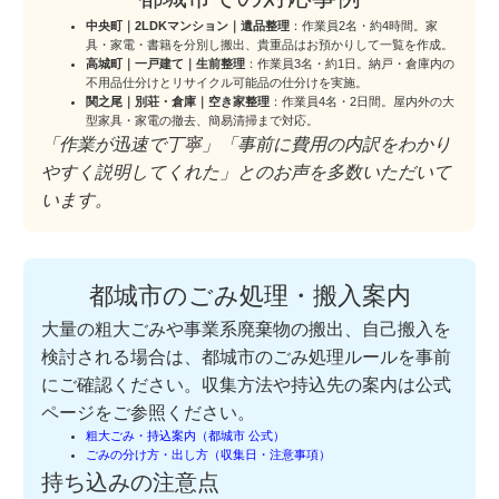
中央町｜2LDKマンション｜遺品整理
：作業員2名・約4時間。家
具・家電・書籍を分別し搬出、貴重品はお預かりして一覧を作成。
高城町｜一戸建て｜生前整理
：作業員3名・約1日。納戸・倉庫内の
不用品仕分けとリサイクル可能品の仕分けを実施。
関之尾｜別荘・倉庫｜空き家整理
：作業員4名・2日間。屋内外の大
型家具・家電の撤去、簡易清掃まで対応。
「作業が迅速で丁寧」「事前に費用の内訳をわかり
やすく説明してくれた」とのお声を多数いただいて
います。
都城市のごみ処理・搬入案内
大量の粗大ごみや事業系廃棄物の搬出、自己搬入を
検討される場合は、都城市のごみ処理ルールを事前
にご確認ください。収集方法や持込先の案内は公式
ページをご参照ください。
粗大ごみ・持込案内（都城市 公式）
ごみの分け方・出し方（収集日・注意事項）
持ち込みの注意点