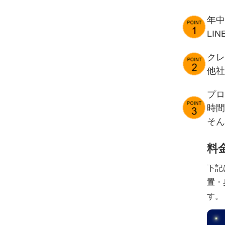
年中
LI
クレ
他社
プロ
時間
そん
料
下記
置・
す。