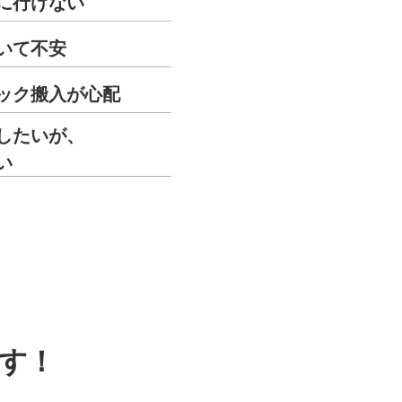
に行けない
いて不安
ック搬入が心配
したいが、
い
す！