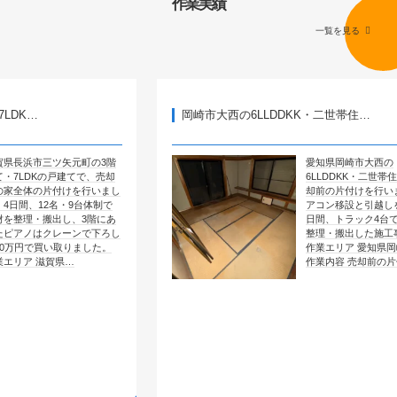
作業実績
一覧を見る
岡崎市大西の6LLDDKK・二世帯住…
矢元町の3階
愛知県岡崎市大西の
戸建てで、売却
6LLDDKK・二世帯住宅で、売
付けを行いまし
却前の片付けを行いました。エ
・9台体制で
アコン移設と引越しを含めて4
し、3階にあ
日間、トラック4台で全部屋を
レーンで下ろし
整理・搬出した施工事例です。
取りました。
作業エリア 愛知県岡崎市大西
県…
作業内容 売却前の片付け …