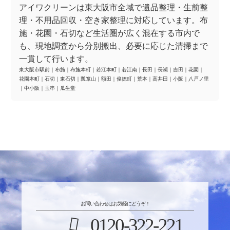
アイワクリーンは東大阪市全域で遺品整理・生前整
理・不用品回収・空き家整理に対応しています。布
施・花園・石切など生活圏が広く混在する市内で
も、現地調査から分別搬出、必要に応じた清掃まで
一貫して行います。
東大阪市駅前
｜
布施
｜
布施本町
｜
若江本町
｜
若江南
｜
長田
｜
長瀬
｜
吉田
｜
花園
｜
花園本町
｜
石切
｜
東石切
｜
瓢箪山
｜
額田
｜
俊徳町
｜
荒本
｜
高井田
｜
小阪
｜
八戸ノ里
｜
中小阪
｜
玉串
｜
瓜生堂
お問い合わせはお気軽にどうぞ！
0120-322-221