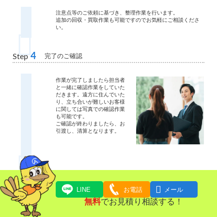
注意点等のご依頼に基づき、整理作業を行います。
追加の回収・買取作業も可能ですのでお気軽にご相談くださ
い。
4
完了のご確認
Step
作業が完了しましたら担当者
と一緒に確認作業をしていた
だきます。遠方に住んでいた
り、立ち合いが難しいお客様
に関しては写真での確認作業
も可能です。
ご確認が終わりましたら、お
引渡し、清算となります。
5
お支払い
Step

LINE
お電話
メール
無料
でお見積り相談する！
ご請求金額をお支払いいただ
きます。
現金・クレジットカード・お