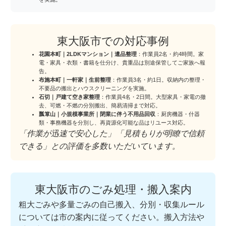
東大阪市での対応事例
花園本町｜2LDKマンション｜遺品整理
：作業員2名・約4時間。家
電・家具・衣類・書籍を仕分け、貴重品は別途保管してご家族へ報
告。
布施本町｜一軒家｜生前整理
：作業員3名・約1日。収納内の整理・
不要品の搬出とハウスクリーニングを実施。
石切｜戸建て空き家整理
：作業員4名・2日間。大型家具・家電の撤
去、可燃・不燃の分別搬出、簡易清掃まで対応。
瓢箪山｜小規模事業所｜閉業に伴う不用品回収
：厨房機器・什器
類・事務機器を分別し、再資源化可能な品はリユース対応。
「作業が迅速で安心した」「見積もりが明瞭で信頼
できる」との評価を多数いただいています。
東大阪市のごみ処理・搬入案内
粗大ごみや多量ごみの自己搬入、分別・収集ルール
については市の案内に従ってください。搬入方法や