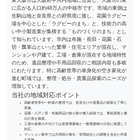
東大阪市は大阪府中河内地域に位置し、大阪市の東
に広がる人口約48万人の中核市です。市域の東側は
生駒山地と奈良県との府県境に接し、花園ラグビー
場を中心とした「ラグビーのまち」と、技術力の高
い中小製造業が集積する「ものづくりのまち」とし
て知られています。市内は布施・長田・花園・石
切・瓢箪山といった繁華・住宅エリアが混在し、マ
ンションや戸建て、工場・倉庫が混在する地域特性
のため、遺品整理や不用品回収のご相談内容も多岐
にわたります。特に高齢世帯の単身化や空き家化が
進む町域では、整理・処分・貴重品探索のニーズが
増加しています。
当社の地域対応ポイント
高齢者世帯や一軒家の整理では、形見分けや貴重品の探索を丁寧に
実施。
花園・八戸ノ里・布施周辺の狭小路や搬入経路では、事前調査と搬
出計画を徹底。
工場や倉庫の片付けでは産業廃棄物と一般廃棄物の分別に精通して
対応。
マンション案件では共用部の養生・管理組合との調整を含めた作業
を実施。