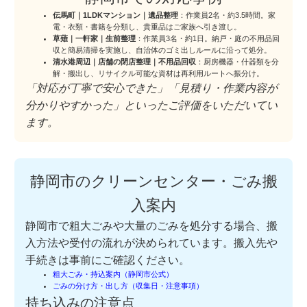
伝馬町｜1LDKマンション｜遺品整理
：作業員2名・約3.5時間。家
電・衣類・書籍を分類し、貴重品はご家族へ引き渡し。
草薙｜一軒家｜生前整理
：作業員3名・約1日。納戸・庭の不用品回
収と簡易清掃を実施し、自治体のゴミ出しルールに沿って処分。
清水港周辺｜店舗の閉店整理｜不用品回収
：厨房機器・什器類を分
解・搬出し、リサイクル可能な資材は再利用ルートへ振分け。
「対応が丁寧で安心できた」「見積り・作業内容が
分かりやすかった」といったご評価をいただいてい
ます。
静岡市のクリーンセンター・ごみ搬
入案内
静岡市で粗大ごみや大量のごみを処分する場合、搬
入方法や受付の流れが決められています。搬入先や
手続きは事前にご確認ください。
粗大ごみ・持込案内（静岡市公式）
ごみの分け方・出し方（収集日・注意事項）
持ち込みの注意点