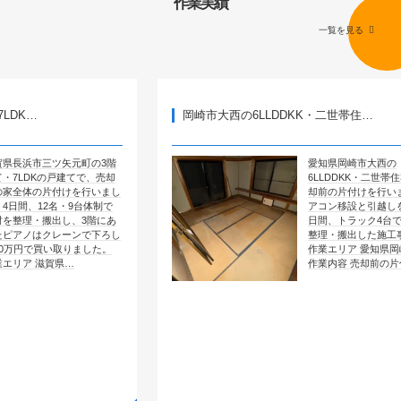
作業実績
一覧を見る
岡崎市大西の6LLDDKK・二世帯住…
矢元町の3階
愛知県岡崎市大西の
戸建てで、売却
6LLDDKK・二世帯住宅で、売
付けを行いまし
却前の片付けを行いました。エ
・9台体制で
アコン移設と引越しを含めて4
し、3階にあ
日間、トラック4台で全部屋を
レーンで下ろし
整理・搬出した施工事例です。
取りました。
作業エリア 愛知県岡崎市大西
県…
作業内容 売却前の片付け …