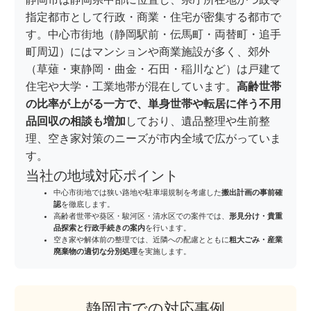
指定都市として行政・商業・住宅が密集する都市で
す。中心市街地（静岡駅前・伝馬町・両替町・追手
町周辺）にはマンションや商業施設が多く、郊外
（草薙・東静岡・曲金・石田・稲川など）は戸建て
住宅や大学・工業地帯が混在しています。
高齢世帯
の比率が上がる一方で、単身世帯や転居に伴う不用
品回収の相談も増加
しており、遺品整理や生前整
理、空き家対策のニーズが市内全域で広がっていま
す。
当社の地域対応ポイント
中心市街地では狭い路地や駐車場規制を考慮した
搬出計画の事前確
認
を徹底します。
高齢者世帯や葵区・駿河区・清水区での案件では、
形見分け・貴重
品探索と行政手続きの案内
を行います。
空き家や解体前の整理では、近隣への配慮とともに
粗大ごみ・産業
廃棄物の適切な分別処理
を実施します。
静岡市での対応事例