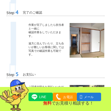
4
完了のご確認
Step
作業が完了しましたら担当者
と一緒に
確認作業をしていただきま
す。
遠方に住んでいたり、立ち合
いが難しいお客様に関しては
写真での確認作業も可能で
す。
5
お支払い
Step
ご請求金額をお支払いいただ
きます。

LINE
お電話
メール
無料
でお見積り相談する！