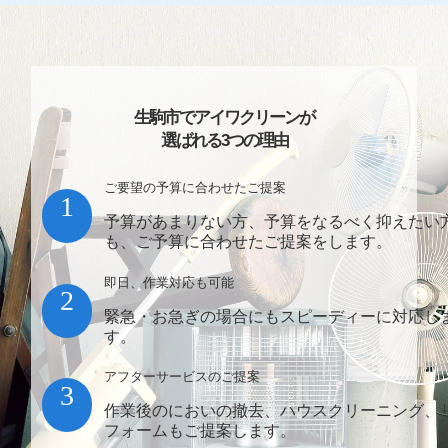
生駒市でアイワクリーンが
選ばれる3つの理由
ご要望の予算に合わせたご提案
1
予算があまりない方、予算をなるべく抑えたい
も、ご予算に合わせたご提案をします。
即日、作業対応も可能
2
緊急・お急ぎの場合にもスピーディーに対応し
す。
アフターサービスのご提案
3
作業後のにおいの撤去、ハウスクリーニング、
フォームもご提案します。