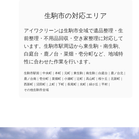
生駒市の対応エリア
アイワクリーンは生駒市全域で遺品整理・生
前整理・不用品回収・空き家整理に対応して
います。生駒市駅周辺から東生駒・南生駒、
白庭台・鹿ノ台・菜畑・壱分町など、地域特
性に合わせた作業を行います。
生駒市駅前
｜
中央町
｜
本町
｜
元町
｜
東生駒
｜
南生駒
｜
白庭台
｜
鹿ノ台北
｜
鹿ノ台南
｜
壱分町
｜
菜畑町
｜
小瀬町
｜
辻町
｜
高山町
｜
桜ケ丘
｜
北新町
｜
西新町
｜
沼田町
｜
上町
｜
下町
｜
長尾町
｜
光町
｜
緑が丘
｜
平村
｜
その他生駒市全域