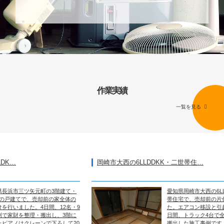
作業実績
一覧を見る
岡崎市大西の6LLDDKK・二世帯住…
矢元町の3階建て・
愛知県岡崎市大西の6LLDDKK・二
、売却前の家全体の
帯住宅で、売却前の片付けを行いま
。4日間、12名・9
た。エアコン移設と引越しを含めて
理・搬出し、3階に
日間、トラック4台で全部屋を整理
ーンで下ろして20
搬出した施工事例です。 作業エリア