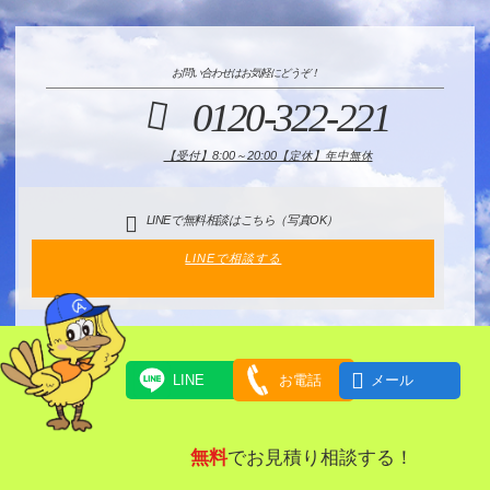
お問い合わせはお気軽にどうぞ！
0120-322-221
【受付】8:00～20:00【定休】年中無休
LINEで無料相談はこちら（写真OK）
LINEで相談する

LINE
お電話
メール
無料
でお見積り相談する！