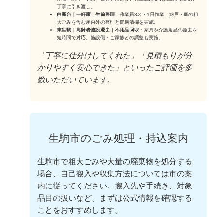
丁寧に引き渡し。
白庭台｜一軒家｜生前整理
：作業員3名・1日作業。納戸・庭の粗
大ごみを含む屋内外の整理と簡易清掃を実施。
東生駒｜高齢者施設退去｜不用品回収
：家具や介護用品の撤去を
短時間で対応。施設側・ご家族との調整も実施。
「丁寧に仕分けしてくれた」「見積もりが分
かりやすく安心できた」といったご評価を多
数いただいています。
生駒市のごみ処理・持込案内
生駒市で粗大ごみや大量の廃棄物を処分する
場合、自己搬入や収集方法については市の案
内に従ってください。搬入先や手続き、対象
品目の扱いなど、まずは公式情報を確認する
ことをおすすめします。