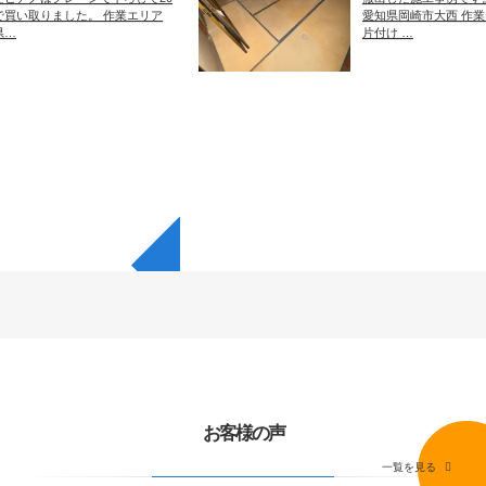
した。 作業エリア
愛知県岡崎市大西 作業内容 売却前
片付け …
◥
お客様の声
一覧を見る