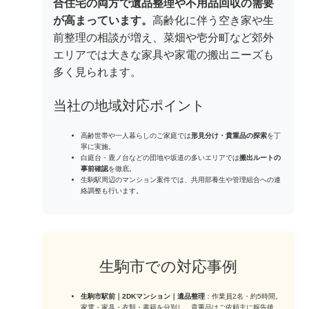
合住宅の両方で遺品整理や不用品回収の需要
が高まっています。
高齢化に伴う空き家や生
前整理の相談が増え、菜畑や壱分町など郊外
エリアでは大きな家具や家電の搬出ニーズも
多く見られます。
当社の地域対応ポイント
高齢世帯や一人暮らしのご家庭では
形見分け・貴重品の探索
を丁
寧に実施。
白庭台・鹿ノ台などの団地や坂道の多いエリアでは
搬出ルートの
事前確認
を徹底。
生駒駅周辺のマンション案件では、共用部養生や管理組合への連
絡調整も行います。
生駒市での対応事例
生駒市駅前｜2DKマンション｜遺品整理
：作業員2名・約5時間。
家電・家具・衣類・書籍を分別し、貴重品はご依頼主に報告後、