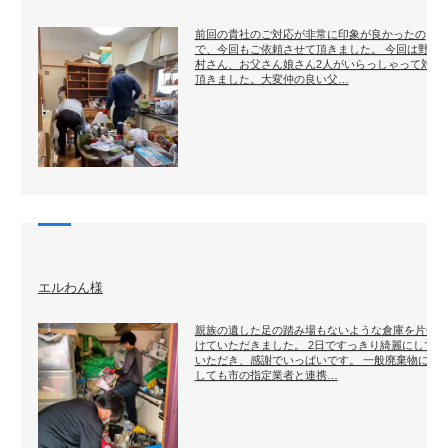
前回の貴社のご対応が非常に印象が良かったの
で、今回もご依頼させて頂きました。 今回は野々
村さん、お父さん娘さん2人がいらっしゃって対応
頂きました。大変仲の良い父…
エルわん様
親族の遺した足の踏み場もないような倉庫を片付
けていただきました。 2日ですっきり綺麗にして
いただき、感謝でいっぱいです。 一般廃棄物に関
しても市の指定業者と連携…