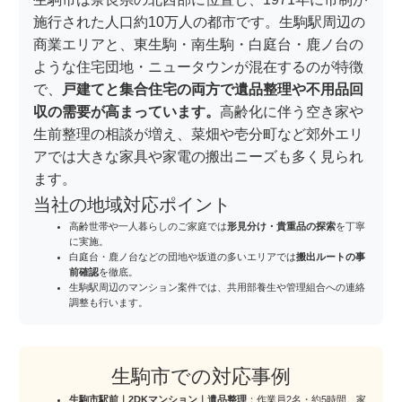
施行された人口約10万人の都市です。生駒駅周辺の
商業エリアと、東生駒・南生駒・白庭台・鹿ノ台の
ような住宅団地・ニュータウンが混在するのが特徴
で、
戸建てと集合住宅の両方で遺品整理や不用品回
収の需要が高まっています。
高齢化に伴う空き家や
生前整理の相談が増え、菜畑や壱分町など郊外エリ
アでは大きな家具や家電の搬出ニーズも多く見られ
ます。
当社の地域対応ポイント
高齢世帯や一人暮らしのご家庭では
形見分け・貴重品の探索
を丁寧
に実施。
白庭台・鹿ノ台などの団地や坂道の多いエリアでは
搬出ルートの事
前確認
を徹底。
生駒駅周辺のマンション案件では、共用部養生や管理組合への連絡
調整も行います。
生駒市での対応事例
生駒市駅前｜2DKマンション｜遺品整理
：作業員2名・約5時間。家