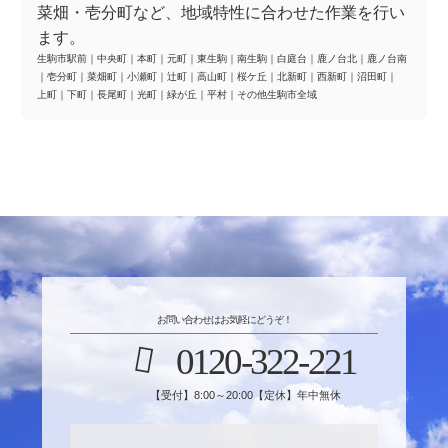
菜畑・壱分町など、地域特性に合わせた作業を行い
ます。
生駒市駅前
｜
中央町
｜
本町
｜
元町
｜
東生駒
｜
南生駒
｜
白庭台
｜
鹿ノ台北
｜
鹿ノ台南
｜
壱分町
｜
菜畑町
｜
小瀬町
｜
辻町
｜
高山町
｜
桜ケ丘
｜
北新町
｜
西新町
｜
沼田町
｜
上町
｜
下町
｜
長尾町
｜
光町
｜
緑が丘
｜
平村
｜
その他生駒市全域
お問い合わせはお気軽にどうぞ！
0120-322-221
【受付】8:00～20:00【定休】年中無休