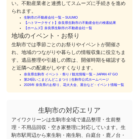
い。不動産業者と連携してスムーズに手続きを進め
られます。
生駒市の不動産会社一覧 – SUUMO
【ハトマークサイト】奈良県生駒市の不動産会社の検索結果
【ホームズ】奈良県生駒市の不動産会社一覧
地域のイベント・お祭り
生駒市では季節ごとのお祭りやイベントが開催さ
れ、地域のつながりや暮らしの情報収集に役立ちま
す。遺品整理や引越しの際は、開催時期を確認する
と近隣への配慮がしやすくなります。
奈良県生駒市 イベント・祭り / 観光情報一覧 – JAPAN 47 GO
第24回いこまどんどこまつり | 生駒市公式ホームページ
2026年 奈良県のお祭り、花火大会、屋台など ‐ イベント情報一覧
生駒市の対応エリア
アイワクリーンは生駒市全域で遺品整理・生前整
理・不用品回収・空き家整理に対応しています。生
駒市駅周辺から東生駒・南生駒、白庭台・鹿ノ台・