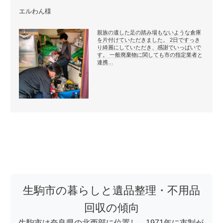
エルわん様
親族の遺した足の踏み場もないような倉庫
を片付けていただきました。 2日ですっき
り綺麗にしていただき、感謝でいっぱいで
す。 一般廃棄物に関しても市の指定業者と
連携…
生駒市の暮らしと遺品整理・不用品
回収の傾向
生駒市は奈良県の北西部に位置し、1971年に市制が