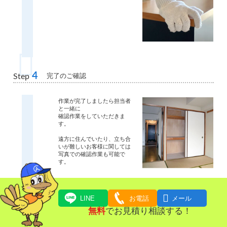
4
完了のご確認
Step
作業が完了しましたら担当者
と一緒に
確認作業をしていただきま
す。
遠方に住んでいたり、立ち合
いが難しいお客様に関しては
写真での確認作業も可能で
す。

LINE
お電話
メール
5
お支払い
Step
無料
でお見積り相談する！