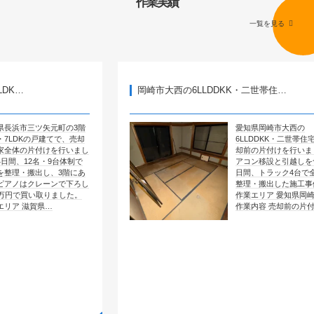
作業実績
一覧を見る
岡崎市大西の6LLDDKK・二世帯住…
矢元町の3階
愛知県岡崎市大西の
建てで、売却
6LLDDKK・二世帯住宅で、売
けを行いまし
却前の片付けを行いました。エ
・9台体制で
アコン移設と引越しを含めて4
し、3階にあ
日間、トラック4台で全部屋を
ーンで下ろし
整理・搬出した施工事例です。
りました。
作業エリア 愛知県岡崎市大西
…
作業内容 売却前の片付け …