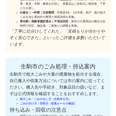
電・家具・衣類・書籍を分別し、貴重品はご依頼主に報告後、丁寧
に引き渡し。
白庭台｜一軒家｜生前整理
：作業員3名・1日作業。納戸・庭の粗大
ごみを含む屋内外の整理と簡易清掃を実施。
東生駒｜高齢者施設退去｜不用品回収
：家具や介護用品の撤去を短
時間で対応。施設側・ご家族との調整も実施。
「丁寧に仕分けしてくれた」「見積もりが分かりや
すく安心できた」といったご評価を多数いただいて
います。
生駒市のごみ処理・持込案内
生駒市で粗大ごみや大量の廃棄物を処分する場合、
自己搬入や収集方法については市の案内に従ってく
ださい。搬入先や手続き、対象品目の扱いなど、ま
ずは公式情報を確認することをおすすめします。
粗大ごみ・ごみの出し方（生駒市公式）
ごみの分け方・回収日（収集ルールの確認）
持ち込み・回収の注意点