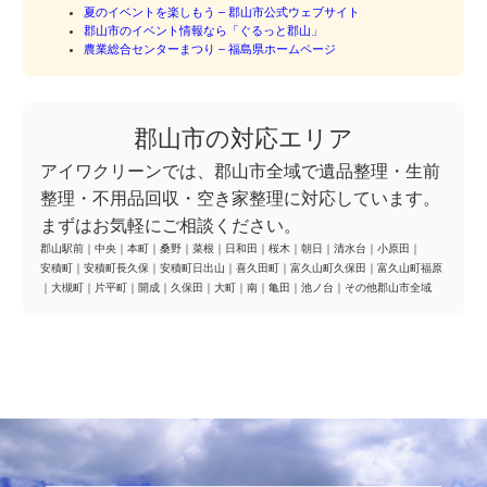
夏のイベントを楽しもう – 郡山市公式ウェブサイト
郡山市のイベント情報なら「ぐるっと郡山」
農業総合センターまつり – 福島県ホームページ
郡山市の対応エリア
アイワクリーンでは、郡山市全域で遺品整理・生前
整理・不用品回収・空き家整理に対応しています。
まずはお気軽にご相談ください。
郡山駅前
｜
中央
｜
本町
｜
桑野
｜
菜根
｜
日和田
｜
桜木
｜
朝日
｜
清水台
｜
小原田
｜
安積町
｜
安積町長久保
｜
安積町日出山
｜
喜久田町
｜
富久山町久保田
｜
富久山町福原
｜
大槻町
｜
片平町
｜
開成
｜
久保田
｜
大町
｜
南
｜
亀田
｜
池ノ台
｜
その他郡山市全域