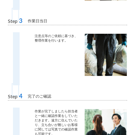
3
作業日当日
Step
注意点等のご依頼に基づき、
整理作業を行います。
4
完了のご確認
Step
作業が完了しましたら担当者
と一緒に確認作業をしていた
だきます。遠方に住んでいた
り、立ち合いが難しいお客様
に関しては写真での確認作業
も可能です。