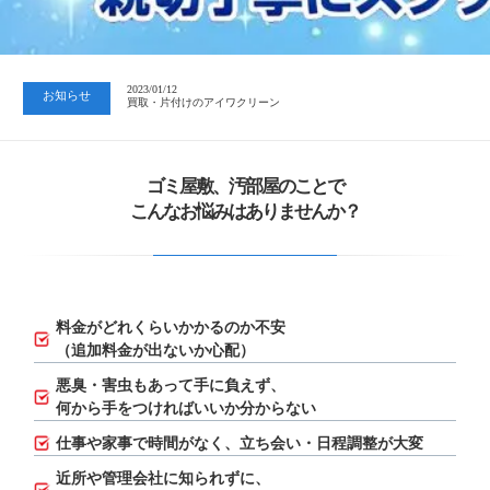
2023/07/24
中日新聞 岐阜版「空き家対策SOS」コーナーに掲載いただきまし…
2023/01/12
お知らせ
買取・片付けのアイワクリーン
2023/07/24
中日新聞 岐阜版「空き家対策SOS」コーナーに掲載いただきまし…
ゴミ屋敷、汚部屋のことで
こんなお悩みはありませんか？
料金がどれくらいかかるのか不安
（追加料金が出ないか心配）
悪臭・害虫もあって手に負えず、
何から手をつければいいか分からない
仕事や家事で時間がなく、立ち会い・日程調整が大変
近所や管理会社に知られずに、