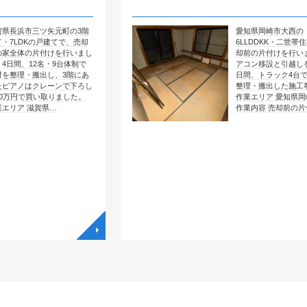
矢元町の3階
愛知県岡崎市大西の
戸建てで、売却
6LLDDKK・二世帯住宅で、売
けを行いまし
却前の片付けを行いました。エ
・9台体制で
アコン移設と引越しを含めて4
し、3階にあ
日間、トラック4台で全部屋を
ーンで下ろし
整理・搬出した施工事例です。
取りました。
作業エリア 愛知県岡崎市大西
県…
作業内容 売却前の片付け …
◥
◥