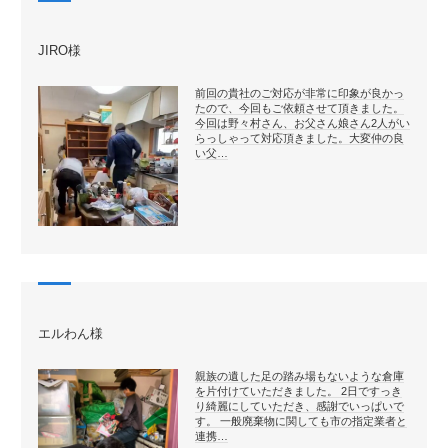
JIRO様
前回の貴社のご対応が非常に印象が良かっ
たので、今回もご依頼させて頂きました。
今回は野々村さん、お父さん娘さん2人がい
らっしゃって対応頂きました。大変仲の良
い父…
エルわん様
親族の遺した足の踏み場もないような倉庫
を片付けていただきました。 2日ですっき
り綺麗にしていただき、感謝でいっぱいで
す。 一般廃棄物に関しても市の指定業者と
連携…