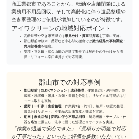
商工業都市であることから、転勤や店舗閉鎖による
業務用不用品回収、そして高齢化に伴う遺品整理や
空き家整理のご依頼が増加しているのが特徴です。
アイワクリーンの地域対応ポイント
高齢世帯や空き家整理では
形見分け・貴重品探索
を丁寧に実施。
郡山駅前や桜木・桑野など中心部の搬出では
搬出経路の事前調査・
共用部養生
を徹底。
安積・喜久田・富久山町の戸建て案件では屋内外の仕分けから清
掃・リフォーム窓口連携まで対応可能。
郡山市での対応事例
郡山駅前｜2LDKマンション｜遺品整理
：作業員2名・約4時間。冷
蔵庫・洗濯機・家具・衣類・書籍を分別し、リサイクル可能品はリ
ユース取引を実施。
桑野｜一軒家｜生前整理
：作業員3名・約1日。納戸・物置の整理、
形見分けサポート、不要品の出張買取と搬出を実施。
朝日｜飲食店舗｜閉店に伴う不用品回収
：厨房機器・テーブル・什
器を迅速に撤去し、法令に従った処理とリサイクルを実施。
「作業が迅速で安心できた」「見積りが明確で対応
が丁寧だった」といったご評価を多数いただいてい